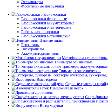
Экскаваторы
Фронтальные погрузчики
Газонокосилки
Газонокосилки бензиновые
Газонокосилки аккумуляторные
Газонокосилки электрические
Роботы-газонокосилки
Газонокосилки механические
Цепные пилы
Бензопилы
Электропилы
Аккумуляторные пилы
Мотоблоки и культиваторы
Триммеры бензиновые
Триммеры аккумуляторные
Триммеры электрические
Кусторезы, сучкорезы,
Высоторезы
Садовые тракторы и рай
Измельчители веток
Дровоколы
Скарификатор
Опрыскиватели и расп
Воздуходувки