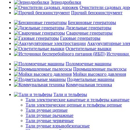
Зернодробилки
Очистители садовых до
Прочий бензоинструмент
Бензиновые генераторы
Дизельные генераторы
Сварочные генераторы
Газовые генераторы
Аккумуляторные эле
Осветительные вышки
Источники 
Поломоечные машины
Промышленные пылесосы
Мойки высокого давления
Подметальные машины
Коммунальная техника
Тали и тельферы
Тали электрические канатные и тельферы канатные
Тали электрические цепные и тельферы цепные
Тали ручные цепные
Тали ручные рычажные
Тали ручные червячные
Тали ручные взрывобезопасные