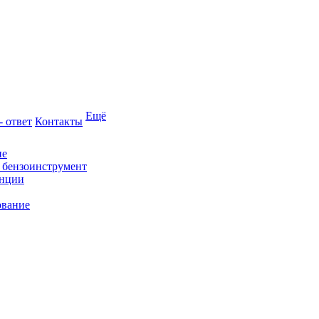
Ещё
- ответ
Контакты
ие
и бензоинструмент
анции
ование