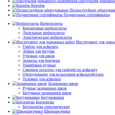
Продукция дорожног
Крепёж
Пескоструйное оборудов
Подарочные сертификаты
Виброплиты
Бензиновые виброплиты
Дизельные виброплиты
Электрические виброплиты
Инструмент для доро
Грабли для асфальта
Лейки для битума
Утюжки для швов
Захваты для бордюра
Трамбовки ручные
Сменное полотно для граблей по асфальту
Оборудование для испытания асфальтобетона
Тележки для асфальта
Заливщики швов
Ручные заливщики швов
Битумные заливщики швов
Битумоварки
Бензорезы
Бетонорезы электрические
Швонарезчики