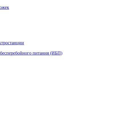
рожек
ктростанции
бесперебойного питания (ИБП)