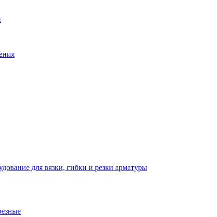
й
ения
дование для вязки, гибки и резки арматуры
резные