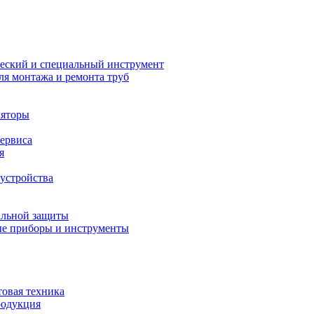
еский и специальный инструмент
ля монтажа и ремонта труб
ляторы
сервиса
я
устройства
альной защиты
е приборы и инструменты
товая техника
родукция