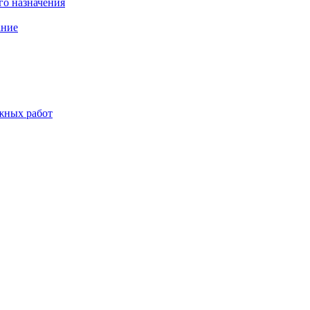
о назначения
ание
жных работ