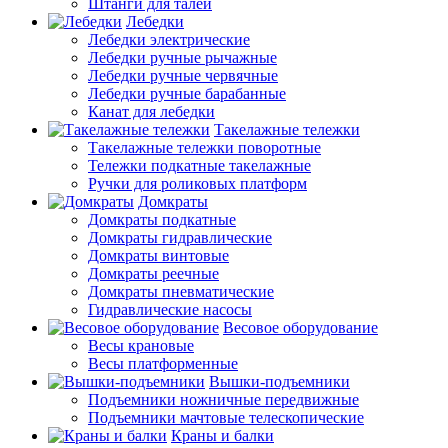
Штанги для талей
Лебедки
Лебедки электрические
Лебедки ручные рычажные
Лебедки ручные червячные
Лебедки ручные барабанные
Канат для лебедки
Такелажные тележки
Такелажные тележки поворотные
Тележки подкатные такелажные
Ручки для роликовых платформ
Домкраты
Домкраты подкатные
Домкраты гидравлические
Домкраты винтовые
Домкраты реечные
Домкраты пневматические
Гидравлические насосы
Весовое оборудование
Весы крановые
Весы платформенные
Вышки-подъемники
Подъемники ножничные передвижные
Подъемники мачтовые телескопические
Краны и балки