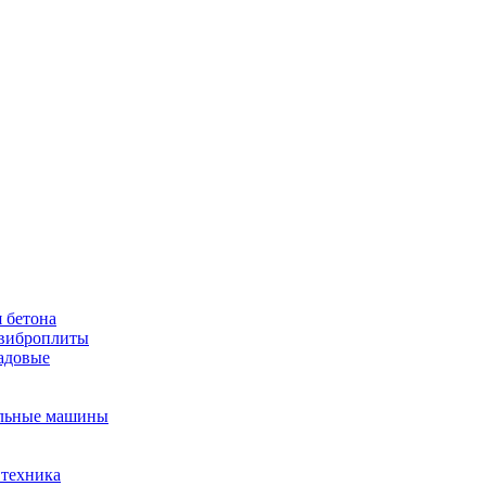
 бетона
виброплиты
садовые
льные машины
 техника