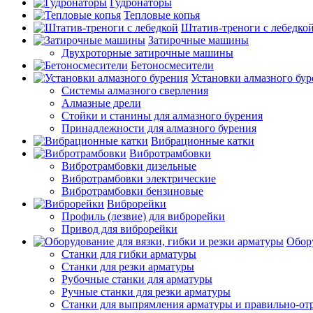
Гудронаторы
Тепловые копья
Штатив-треноги с лебедко
Затирочные машины
Двухроторные затирочные машины
Бетоносмесители
Установки алмазного бур
Системы алмазного сверления
Алмазные дрели
Стойки и станины для алмазного бурения
Принадлежности для алмазного бурения
Вибрационные катки
Вибротрамбовки
Вибротрамбовки дизельные
Вибротрамбовки электрические
Вибротрамбовки бензиновые
Виброрейки
Профиль (лезвие) для виброрейки
Привод для виброрейки
Обору
Станки для гибки арматуры
Станки для резки арматуры
Рубочные станки для арматуры
Ручные станки для резки арматуры
Станки для выпрямления арматуры и правильно-от