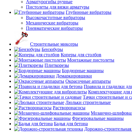
Арматурогибы ручные
Пистолеты для вязки арматуры
Глубинные вибраторы
Высокочастотные вибраторы
Механические вибраторы
Пневматические вибраторы
Строительные миксеры
Бензобуры
Коперы для столбов
Монтажные пистолеты
Плиткорезы
Бордюрные машины
Демаркировщики
Окрасочные аппараты
Правила и гладилки для
Комплектующие для 
Тачки строительные и 
Люльки строительные
Растворонасосы
Мозаично-шлифова
Фрезеровальные машины
Бадья для бетона
Дорожно-строительная