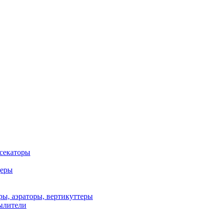
 секаторы
деры
ы, аэраторы, вертикуттеры
ылители