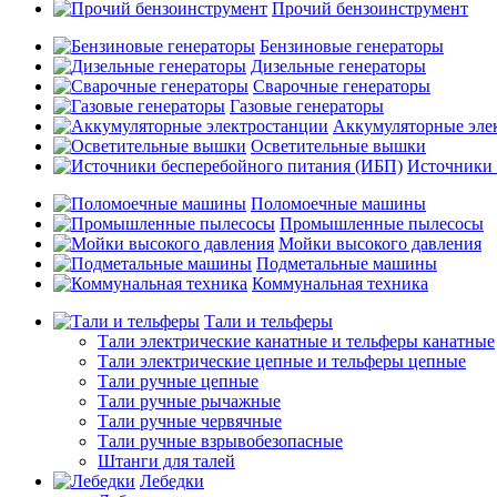
Прочий бензоинструмент
Бензиновые генераторы
Дизельные генераторы
Сварочные генераторы
Газовые генераторы
Аккумуляторные эле
Осветительные вышки
Источники 
Поломоечные машины
Промышленные пылесосы
Мойки высокого давления
Подметальные машины
Коммунальная техника
Тали и тельферы
Тали электрические канатные и тельферы канатные
Тали электрические цепные и тельферы цепные
Тали ручные цепные
Тали ручные рычажные
Тали ручные червячные
Тали ручные взрывобезопасные
Штанги для талей
Лебедки