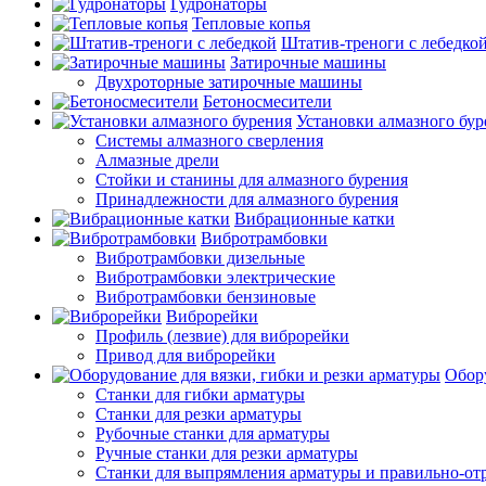
Гудронаторы
Тепловые копья
Штатив-треноги с лебедко
Затирочные машины
Двухроторные затирочные машины
Бетоносмесители
Установки алмазного бур
Системы алмазного сверления
Алмазные дрели
Стойки и станины для алмазного бурения
Принадлежности для алмазного бурения
Вибрационные катки
Вибротрамбовки
Вибротрамбовки дизельные
Вибротрамбовки электрические
Вибротрамбовки бензиновые
Виброрейки
Профиль (лезвие) для виброрейки
Привод для виброрейки
Обору
Станки для гибки арматуры
Станки для резки арматуры
Рубочные станки для арматуры
Ручные станки для резки арматуры
Станки для выпрямления арматуры и правильно-от