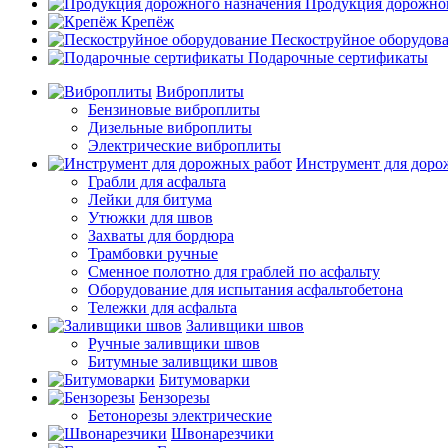
Продукция дорожног
Крепёж
Пескоструйное оборудов
Подарочные сертификаты
Виброплиты
Бензиновые виброплиты
Дизельные виброплиты
Электрические виброплиты
Инструмент для доро
Грабли для асфальта
Лейки для битума
Утюжки для швов
Захваты для бордюра
Трамбовки ручные
Сменное полотно для граблей по асфальту
Оборудование для испытания асфальтобетона
Тележки для асфальта
Заливщики швов
Ручные заливщики швов
Битумные заливщики швов
Битумоварки
Бензорезы
Бетонорезы электрические
Швонарезчики