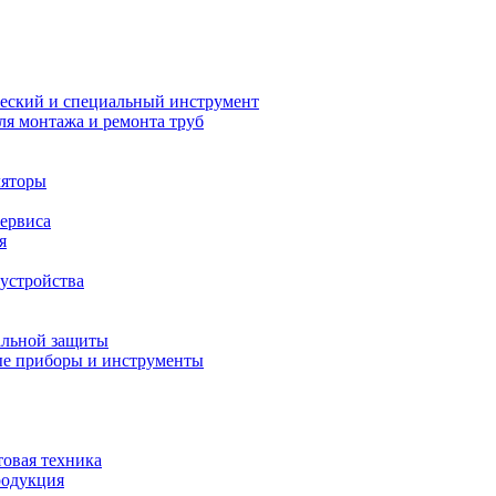
еский и специальный инструмент
ля монтажа и ремонта труб
ляторы
сервиса
я
устройства
альной защиты
е приборы и инструменты
товая техника
родукция