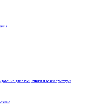
й
ения
дование для вязки, гибки и резки арматуры
резные