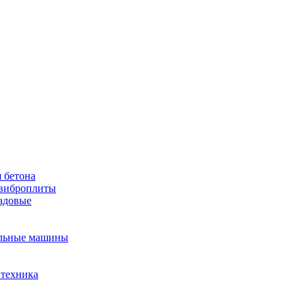
 бетона
виброплиты
садовые
льные машины
 техника