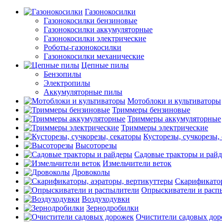
Газонокосилки
Газонокосилки бензиновые
Газонокосилки аккумуляторные
Газонокосилки электрические
Роботы-газонокосилки
Газонокосилки механические
Цепные пилы
Бензопилы
Электропилы
Аккумуляторные пилы
Мотоблоки и культиваторы
Триммеры бензиновые
Триммеры аккумуляторные
Триммеры электрические
Кусторезы, сучкорезы,
Высоторезы
Садовые тракторы и рай
Измельчители веток
Дровоколы
Скарификатор
Опрыскиватели и расп
Воздуходувки
Зернодробилки
Очистители садовых до