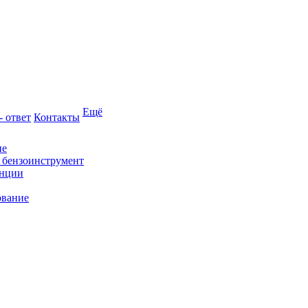
Ещё
- ответ
Контакты
ие
и бензоинструмент
анции
ование