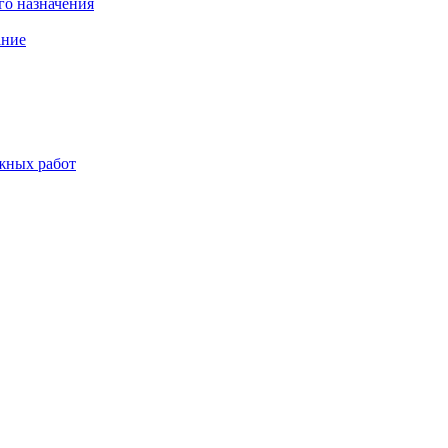
о назначения
ание
жных работ