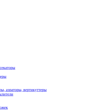
 секаторы
деры
ы, аэраторы, вертикуттеры
ылители
рожек