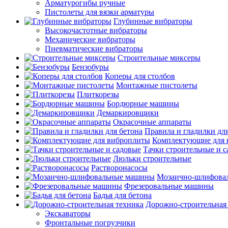
Арматурогибы ручные
Пистолеты для вязки арматуры
Глубинные вибраторы
Высокочастотные вибраторы
Механические вибраторы
Пневматические вибраторы
Строительные миксеры
Бензобуры
Коперы для столбов
Монтажные пистолеты
Плиткорезы
Бордюрные машины
Демаркировщики
Окрасочные аппараты
Правила и гладилки для
Комплектующие для 
Тачки строительные и 
Люльки строительные
Растворонасосы
Мозаично-шлифова
Фрезеровальные машины
Бадья для бетона
Дорожно-строительная
Экскаваторы
Фронтальные погрузчики