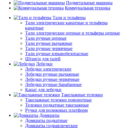
Подметальные машины
Коммунальная техника
Тали и тельферы
Тали электрические канатные и тельферы
канатные
Тали электрические цепные и тельферы цепные
Тали ручные цепные
Тали ручные рычажные
Тали ручные червячные
Тали ручные взрывобезопасные
Штанги для талей
Лебедки
Лебедки электрические
Лебедки ручные рычажные
Лебедки ручные червячные
Лебедки ручные барабанные
Канат для лебедки
Такелажные тележки
Такелажные тележки поворотные
Тележки подкатные такелажные
Ручки для роликовых платформ
Домкраты
Домкраты подкатные
Домкраты гидравлические