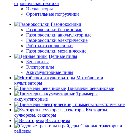
строительная техника
Экскаваторы
Фронтальные погрузчики
Газонокосилки
Газонокосилки бензиновые
Газонокосилки аккумуляторные
Газонокосилки электрические
Роботы-газонокосилки
Газонокосилки механические
Цепные пилы
Бензопилы
Электропилы
Аккумуляторные пилы
Мотоблоки и
культиваторы
Триммеры бензиновые
Триммеры
аккумуляторные
Триммеры электрические
Кусторезы,
сучкорезы, секаторы
Высоторезы
Садовые тракторы и
райдеры