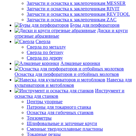
Запчасти и оснастка к заклепочникам MESSER
Запчасти и оснастка к заклепочникам RIVIT
Запчасти и оснастка к заклепочникам REVTOOL
Запчасти и оснастка к заклепочникам ZAC
Буры для перфораторов
Диски и круги
отрезные абразивные
Сверла
Сверла по металлу
Сверла по бетону
Сверла по дереву
Алмазные коронки
Оснастка для перфораторов и отбойных молотков
Навеска для
культиваторов и мотоблоков
Инструмент и
оснастка для станков
Центры упорные
Патроны для токарного станка
Оснастка для гибочных станков
Тензометры
Шлифовальные и заточные круги
Сменные твердосплавные пластины
Токарные резцы