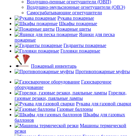
Воздушно-пенные огнетушители (ОВП)
Воздушно-эмульсионные огнетушители (ОВЭ)
Самосрабатывающие огнетушители
Рукава пожарные
Шкафы пожарные
Пожарные щиты
Ящики для песка
пожарные
Гидранты пожарные
Головки пожарные
Пожарный инвентарь
Противопожарные муфты
Газосварочное
оборудование
Горелки,
газовые резаки, паяльные лампы
Рукава для газовой сварки
Газовые баллоны
Шкафы для газовых
баллонов
Машины термической
резки