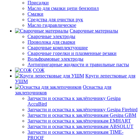
Присадки
Масло для смазки цепи бензопил
Смазки
Средства для очистки рук
Масло гидравлическое
Сварочные материалы
Сварочные электроды
Проволока для сварки
Сварочные комплектующие
Сварочные горелки и плазменные резаки
Вольфрамовые электроды
Антипригарные жидкости и травильные пасты
СОЖ
Круги лепестковые для
УШМ
Оснастка для
заклепочников
Запчасти и оснастка к заклёпочнику Gesipa
AccuBird
Запчасти и оснастка к заклёпочнику Gesipa Firebird
Запчасти и оснастка к заклёпочникам Gesipa GBM
Запчасти и оснастка к заклёпочникам EMHART
Запчасти и оснастка к заклепочникам ABSOLUT
Запчасти и оснастка к заклепочникам TIME-
PROOF