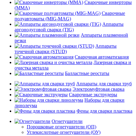
Сварочные инверторы
(MMA)
Сварочные
полуавтоматы (MIG-MAG)
Аппараты
аргонодуговой сварки (TIG)
Аппараты плазменной
резки
Аппараты
точечной сварки (STUD)
Сварочная автоматизация
Лазерная сварка и
очистка металла
Балластные реостаты
Аппараты для сварки труб
Электромуфтовая сварка
Сварочные экструдеры
Наборы для сварки
линолеума
Фены для сварки пластика
Огнетушители
Порошковые огнетушители (ОП)
Углекислотные огнетушители (ОУ)