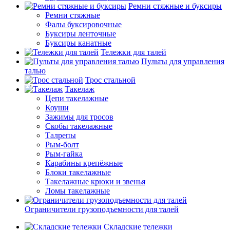
Ремни стяжные и буксиры
Ремни стяжные
Фалы буксировочные
Буксиры ленточные
Буксиры канатные
Тележки для талей
Пульты для управления
талью
Трос стальной
Такелаж
Цепи такелажные
Коуши
Зажимы для тросов
Скобы такелажные
Талрепы
Рым-болт
Рым-гайка
Карабины крепёжные
Блоки такелажные
Такелажные крюки и звенья
Ломы такелажные
Ограничители грузоподъемности для талей
Складские тележки