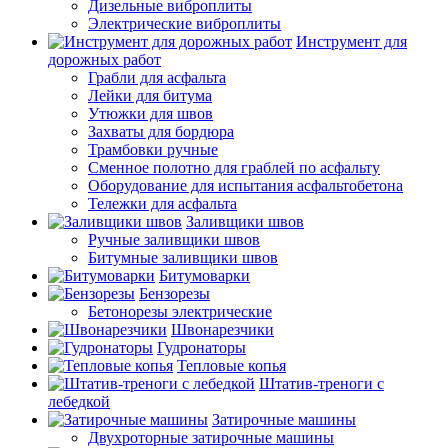
Дизельные виброплиты
Электрические виброплиты
Инструмент для
дорожных работ
Грабли для асфальта
Лейки для битума
Утюжки для швов
Захваты для бордюра
Трамбовки ручные
Сменное полотно для граблей по асфальту
Оборудование для испытания асфальтобетона
Тележки для асфальта
Заливщики швов
Ручные заливщики швов
Битумные заливщики швов
Битумоварки
Бензорезы
Бетонорезы электрические
Швонарезчики
Гудронаторы
Тепловые копья
Штатив-треноги с
лебедкой
Затирочные машины
Двухроторные затирочные машины