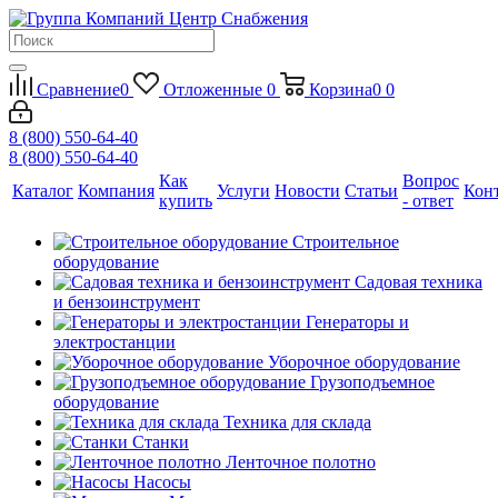
Сравнение
0
Отложенные
0
Корзина
0
0
8 (800) 550-64-40
8 (800) 550-64-40
Как
Вопрос
Каталог
Компания
Услуги
Новости
Статьи
Кон
купить
- ответ
Строительное
оборудование
Садовая техника
и бензоинструмент
Генераторы и
электростанции
Уборочное оборудование
Грузоподъемное
оборудование
Техника для склада
Станки
Ленточное полотно
Насосы