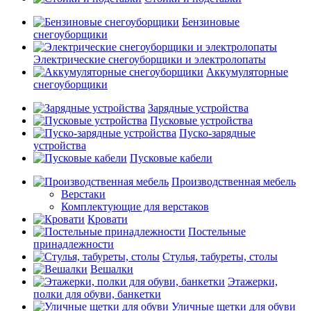
Бензиновые
снегоуборщики
Электрические снегоуборщики и электролопаты
Аккумуляторные
снегоуборщики
Зарядные устройства
Пусковые устройства
Пуско-зарядные
устройства
Пусковые кабели
Производственная мебель
Верстаки
Комплектующие для верстаков
Кровати
Постельные
принадлежности
Стулья, табуреты, столы
Вешалки
Этажерки,
полки для обуви, банкетки
Уличные щетки для обуви