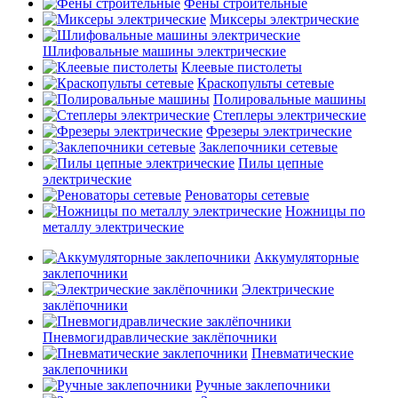
Фены строительные
Миксеры электрические
Шлифовальные машины электрические
Клеевые пистолеты
Краскопульты сетевые
Полировальные машины
Степлеры электрические
Фрезеры электрические
Заклепочники сетевые
Пилы цепные
электрические
Реноваторы сетевые
Ножницы по
металлу электрические
Аккумуляторные
заклепочники
Электрические
заклёпочники
Пневмогидравлические заклёпочники
Пневматические
заклепочники
Ручные заклепочники