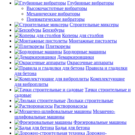
Глубинные вибраторы
Высокочастотные вибраторы
Механические вибраторы
Пневматические вибраторы
Строительные миксеры
Бензобуры
Коперы для столбов
Монтажные пистолеты
Плиткорезы
Бордюрные машины
Демаркировщики
Окрасочные аппараты
Правила и гладилки
для бетона
Комплектующие
для виброплиты
Тачки строительные и
садовые
Люльки строительные
Растворонасосы
Мозаично-
шлифовальные машины
Фрезеровальные машины
Бадья для бетона
Дорожно-