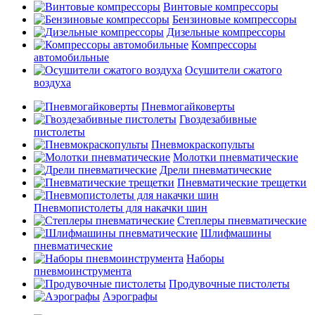
Винтовые компрессоры
Бензиновые компрессоры
Дизельные компрессоры
Компрессоры
автомобильные
Осушители сжатого
воздуха
Пневмогайковерты
Гвоздезабивные
пистолеты
Пневмокраскопульты
Молотки пневматические
Дрели пневматические
Пневматические трещетки
Пневмопистолеты для накачки шин
Степлеры пневматические
Шлифмашины
пневматические
Наборы
пневмоинструмента
Продувочные пистолеты
Аэрографы