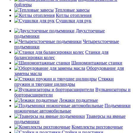
бойлеры
Тепловые завесы
Котлы отопления
Сушилки для рук
Двухстоечные
подъемники
Четырехстоечные
подъемники
Станки для
балансировки колес
Шиномонтажные станки
Оборудование для
замены масла
Стяжки
пружин и тянущие цилиндры
Вулканизаторы и
борторасширители
Лежаки подкатные
Подъемники
ножничные автомобильные
Траверсы на ямные
подъемники
Комплекты рихтовочные
Стойки и подставки