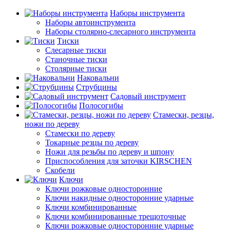
Наборы инструмента
Наборы автоинструмента
Наборы столярно-слесарного инструмента
Тиски
Слесарные тиски
Станочные тиски
Столярные тиски
Наковальни
Струбцины
Садовый инструмент
Полосогибы
Стамески, резцы,
ножи по дереву
Стамески по дереву
Токарные резцы по дереву
Ножи для резьбы по дереву и шпону
Приспособления для заточки KIRSCHEN
Скобели
Ключи
Ключи рожковые односторонние
Ключи накидные односторонние ударные
Ключи комбинированные
Ключи комбинированные трещоточные
Ключи рожковые односторонние ударные