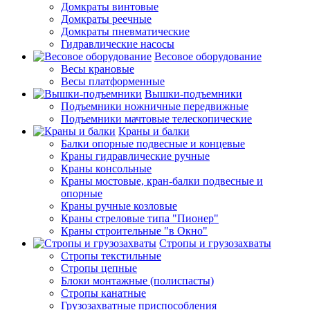
Домкраты винтовые
Домкраты реечные
Домкраты пневматические
Гидравлические насосы
Весовое оборудование
Весы крановые
Весы платформенные
Вышки-подъемники
Подъемники ножничные передвижные
Подъемники мачтовые телескопические
Краны и балки
Балки опорные подвесные и концевые
Краны гидравлические ручные
Краны консольные
Краны мостовые, кран-балки подвесные и
опорные
Краны ручные козловые
Краны стреловые типа "Пионер"
Краны строительные "в Окно"
Стропы и грузозахваты
Стропы текстильные
Стропы цепные
Блоки монтажные (полиспасты)
Стропы канатные
Грузозахватные приспособления