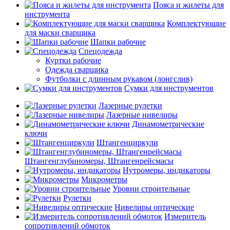
Пояса и жилеты для
инструмента
Комплектующие
для маски сварщика
Шапки рабочие
Спецодежда
Куртки рабочие
Одежда сварщика
Футболки с длинным рукавом (лонгслив)
Сумки для инструментов
Лазерные рулетки
Лазерные нивелиры
Динамометрические
ключи
Штангенциркули
Штангенглубиномеры, Штангенрейсмасы
Нутромеры, индикаторы
Микрометры
Уровни строительные
Рулетки
Нивелиры оптические
Измеритель
сопротивлений обмоток