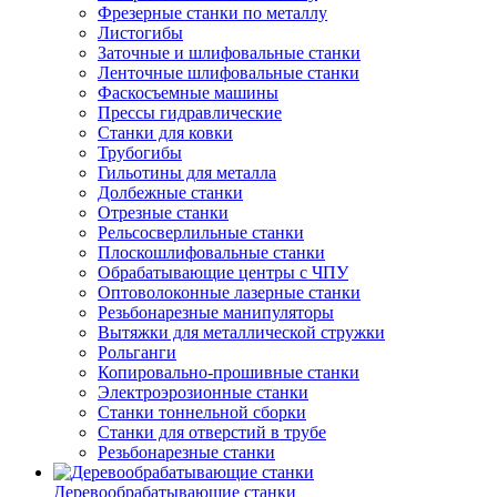
Фрезерные станки по металлу
Листогибы
Заточные и шлифовальные станки
Ленточные шлифовальные станки
Фаскосъемные машины
Прессы гидравлические
Станки для ковки
Трубогибы
Гильотины для металла
Долбежные станки
Отрезные станки
Рельсосверлильные станки
Плоскошлифовальные станки
Обрабатывающие центры с ЧПУ
Оптоволоконные лазерные станки
Резьбонарезные манипуляторы
Вытяжки для металлической стружки
Рольганги
Копировально-прошивные станки
Электроэрозионные станки
Станки тоннельной сборки
Станки для отверстий в трубе
Резьбонарезные станки
Деревообрабатывающие станки