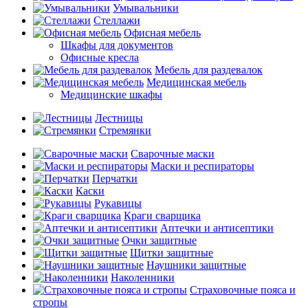
Умывальники
Стеллажи
Офисная мебель
Шкафы для документов
Офисные кресла
Мебель для раздевалок
Медицинская мебель
Медицинские шкафы
Лестницы
Стремянки
Сварочные маски
Маски и респираторы
Перчатки
Каски
Рукавицы
Краги сварщика
Аптечки и антисептики
Очки защитные
Щитки защитные
Наушники защитные
Наколенники
Страховочные пояса и
стропы