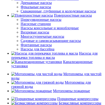
Дренажные насосы
Фекальные насосы
Скважинные, глубинные и колодезные насосы
Поверхностные насосы
Циркуляционные насосы
Насосные станции
Насосы консольные и моноблочные
Вихревые насосы
Многоступенчатые насосы
Садовые и самовсасывающие насосы
Фонтанные насосы
Насосы для бассейна
Насосы для
перекачки топлива и масла
Канализационные
установки
Мотопомпы для чистой
воды
Мотопомпы для
грязной воды
Мотопомпы пожарные
Поршневые компрессоры
Безмасляные компрессоры