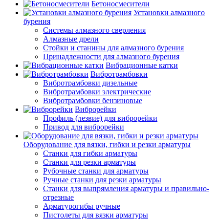
Бетоносмесители
Установки алмазного
бурения
Системы алмазного сверления
Алмазные дрели
Стойки и станины для алмазного бурения
Принадлежности для алмазного бурения
Вибрационные катки
Вибротрамбовки
Вибротрамбовки дизельные
Вибротрамбовки электрические
Вибротрамбовки бензиновые
Виброрейки
Профиль (лезвие) для виброрейки
Привод для виброрейки
Оборудование для вязки, гибки и резки арматуры
Станки для гибки арматуры
Станки для резки арматуры
Рубочные станки для арматуры
Ручные станки для резки арматуры
Станки для выпрямления арматуры и правильно-
отрезные
Арматурогибы ручные
Пистолеты для вязки арматуры