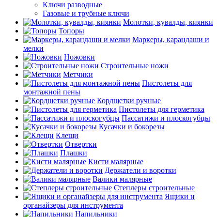
Ключи разводные
Газовые и трубные ключи
Молотки, кувалды, киянки
Топоры
Маркеры, карандаши и
мелки
Ножовки
Строительные ножи
Метчики
Пистолеты для
монтажной пены
Кордщетки ручные
Пистолеты для герметика
Пассатижи и плоскогубцы
Кусачки и бокорезы
Клещи
Отвертки
Плашки
Кисти малярные
Держатели и воротки
Валики малярные
Степлеры строительные
Ящики и
органайзеры для инструмента
Напильники