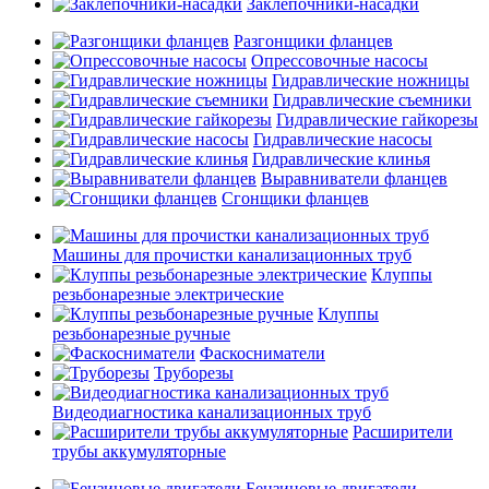
Заклепочники-насадки
Разгонщики фланцев
Опрессовочные насосы
Гидравлические ножницы
Гидравлические съемники
Гидравлические гайкорезы
Гидравлические насосы
Гидравлические клинья
Выравниватели фланцев
Сгонщики фланцев
Машины для прочистки канализационных труб
Клуппы
резьбонарезные электрические
Клуппы
резьбонарезные ручные
Фаскосниматели
Труборезы
Видеодиагностика канализационных труб
Расширители
трубы аккумуляторные
Бензиновые двигатели