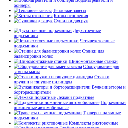
Водонагреватели и
бойлеры
Тепловые завесы
Котлы отопления
Сушилки для рук
Двухстоечные
подъемники
Четырехстоечные
подъемники
Станки для
балансировки колес
Шиномонтажные станки
Оборудование для
замены масла
Стяжки
пружин и тянущие цилиндры
Вулканизаторы и
борторасширители
Лежаки подкатные
Подъемники
ножничные автомобильные
Траверсы на ямные
подъемники
Комплекты рихтовочные