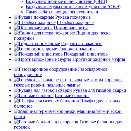
Воздушно-пенные огнетушители (ОВП)
Воздушно-эмульсионные огнетушители (ОВЭ)
Самосрабатывающие огнетушители
Рукава пожарные
Шкафы пожарные
Пожарные щиты
Ящики для песка
пожарные
Гидранты пожарные
Головки пожарные
Пожарный инвентарь
Противопожарные муфты
Газосварочное
оборудование
Горелки,
газовые резаки, паяльные лампы
Рукава для газовой сварки
Газовые баллоны
Шкафы для газовых
баллонов
Машины термической
резки
Газовые баллоны для
горелок