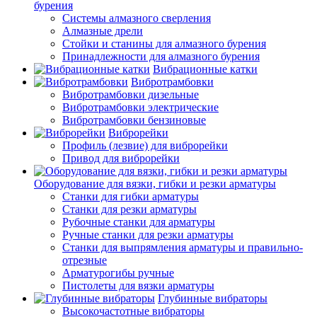
бурения
Системы алмазного сверления
Алмазные дрели
Стойки и станины для алмазного бурения
Принадлежности для алмазного бурения
Вибрационные катки
Вибротрамбовки
Вибротрамбовки дизельные
Вибротрамбовки электрические
Вибротрамбовки бензиновые
Виброрейки
Профиль (лезвие) для виброрейки
Привод для виброрейки
Оборудование для вязки, гибки и резки арматуры
Станки для гибки арматуры
Станки для резки арматуры
Рубочные станки для арматуры
Ручные станки для резки арматуры
Станки для выпрямления арматуры и правильно-
отрезные
Арматурогибы ручные
Пистолеты для вязки арматуры
Глубинные вибраторы
Высокочастотные вибраторы