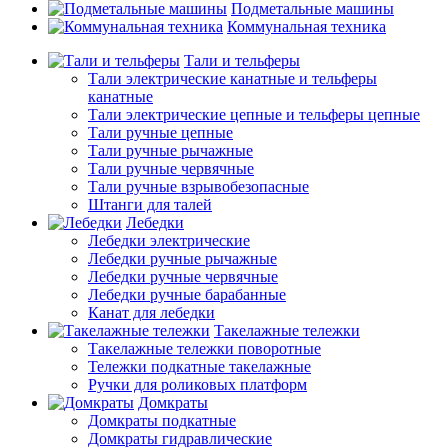
Подметальные машины
Коммунальная техника
Тали и тельферы
Тали электрические канатные и тельферы
канатные
Тали электрические цепные и тельферы цепные
Тали ручные цепные
Тали ручные рычажные
Тали ручные червячные
Тали ручные взрывобезопасные
Штанги для талей
Лебедки
Лебедки электрические
Лебедки ручные рычажные
Лебедки ручные червячные
Лебедки ручные барабанные
Канат для лебедки
Такелажные тележки
Такелажные тележки поворотные
Тележки подкатные такелажные
Ручки для роликовых платформ
Домкраты
Домкраты подкатные
Домкраты гидравлические