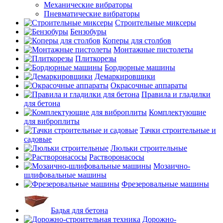
Механические вибраторы
Пневматические вибраторы
Строительные миксеры
Бензобуры
Коперы для столбов
Монтажные пистолеты
Плиткорезы
Бордюрные машины
Демаркировщики
Окрасочные аппараты
Правила и гладилки
для бетона
Комплектующие
для виброплиты
Тачки строительные и
садовые
Люльки строительные
Растворонасосы
Мозаично-
шлифовальные машины
Фрезеровальные машины
Бадья для бетона
Дорожно-