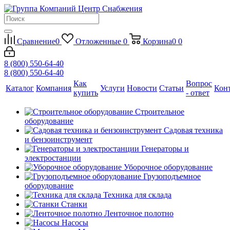
Сравнение
0
Отложенные
0
Корзина
0
0
8 (800) 550-64-40
8 (800) 550-64-40
Как
Вопрос
Каталог
Компания
Услуги
Новости
Статьи
Кон
купить
- ответ
Строительное
оборудование
Садовая техника
и бензоинструмент
Генераторы и
электростанции
Уборочное оборудование
Грузоподъемное
оборудование
Техника для склада
Станки
Ленточное полотно
Насосы