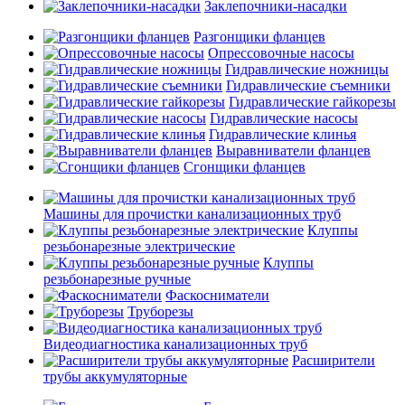
Заклепочники-насадки
Разгонщики фланцев
Опрессовочные насосы
Гидравлические ножницы
Гидравлические съемники
Гидравлические гайкорезы
Гидравлические насосы
Гидравлические клинья
Выравниватели фланцев
Сгонщики фланцев
Машины для прочистки канализационных труб
Клуппы
резьбонарезные электрические
Клуппы
резьбонарезные ручные
Фаскосниматели
Труборезы
Видеодиагностика канализационных труб
Расширители
трубы аккумуляторные