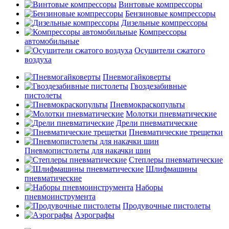
Винтовые компрессоры
Бензиновые компрессоры
Дизельные компрессоры
Компрессоры
автомобильные
Осушители сжатого
воздуха
Пневмогайковерты
Гвоздезабивные
пистолеты
Пневмокраскопульты
Молотки пневматические
Дрели пневматические
Пневматические трещетки
Пневмопистолеты для накачки шин
Степлеры пневматические
Шлифмашины
пневматические
Наборы
пневмоинструмента
Продувочные пистолеты
Аэрографы