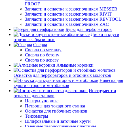
PROOF
Запчасти и оснастка к заклепочникам MESSER
Запчасти и оснастка к заклепочникам RIVIT
Запчасти и оснастка к заклепочникам REVTOOL
Запчасти и оснастка к заклепочникам ZAC
Буры для перфораторов
Диски и круги
отрезные абразивные
Сверла
Сверла по металлу
Сверла по бетону
Сверла по дереву
Алмазные коронки
Оснастка для перфораторов и отбойных молотков
Навеска для
культиваторов и мотоблоков
Инструмент и
оснастка для станков
Центры упорные
Патроны для токарного станка
Оснастка для гибочных станков
Тензометры
Шлифовальные и заточные круги
Сменные твердосплавные пластины