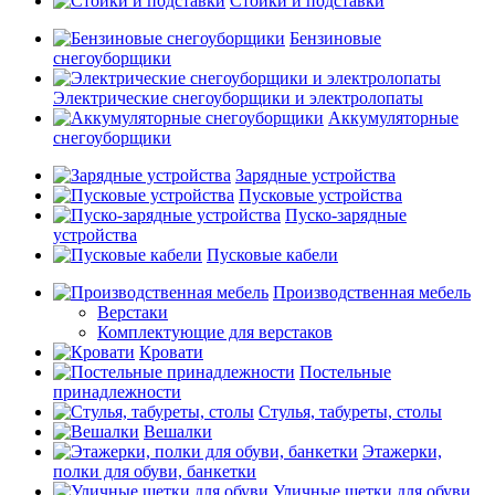
Стойки и подставки
Бензиновые
снегоуборщики
Электрические снегоуборщики и электролопаты
Аккумуляторные
снегоуборщики
Зарядные устройства
Пусковые устройства
Пуско-зарядные
устройства
Пусковые кабели
Производственная мебель
Верстаки
Комплектующие для верстаков
Кровати
Постельные
принадлежности
Стулья, табуреты, столы
Вешалки
Этажерки,
полки для обуви, банкетки
Уличные щетки для обуви