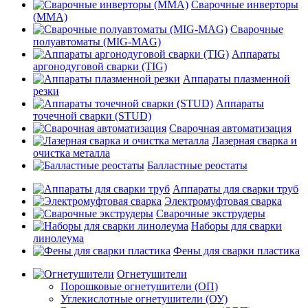
Сварочные инверторы
(MMA)
Сварочные
полуавтоматы (MIG-MAG)
Аппараты
аргонодуговой сварки (TIG)
Аппараты плазменной
резки
Аппараты
точечной сварки (STUD)
Сварочная автоматизация
Лазерная сварка и
очистка металла
Балластные реостаты
Аппараты для сварки труб
Электромуфтовая сварка
Сварочные экструдеры
Наборы для сварки
линолеума
Фены для сварки пластика
Огнетушители
Порошковые огнетушители (ОП)
Углекислотные огнетушители (ОУ)