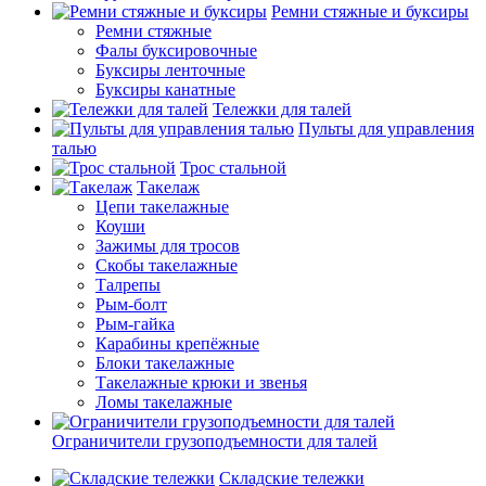
Ремни стяжные и буксиры
Ремни стяжные
Фалы буксировочные
Буксиры ленточные
Буксиры канатные
Тележки для талей
Пульты для управления
талью
Трос стальной
Такелаж
Цепи такелажные
Коуши
Зажимы для тросов
Скобы такелажные
Талрепы
Рым-болт
Рым-гайка
Карабины крепёжные
Блоки такелажные
Такелажные крюки и звенья
Ломы такелажные
Ограничители грузоподъемности для талей
Складские тележки