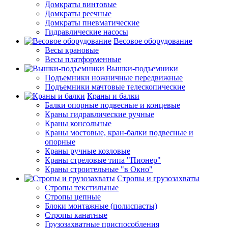
Домкраты винтовые
Домкраты реечные
Домкраты пневматические
Гидравлические насосы
Весовое оборудование
Весы крановые
Весы платформенные
Вышки-подъемники
Подъемники ножничные передвижные
Подъемники мачтовые телескопические
Краны и балки
Балки опорные подвесные и концевые
Краны гидравлические ручные
Краны консольные
Краны мостовые, кран-балки подвесные и
опорные
Краны ручные козловые
Краны стреловые типа "Пионер"
Краны строительные "в Окно"
Стропы и грузозахваты
Стропы текстильные
Стропы цепные
Блоки монтажные (полиспасты)
Стропы канатные
Грузозахватные приспособления