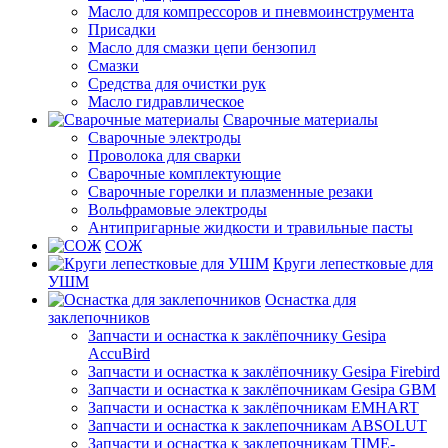
Масло для компрессоров и пневмоинструмента
Присадки
Масло для смазки цепи бензопил
Смазки
Средства для очистки рук
Масло гидравлическое
Сварочные материалы
Сварочные электроды
Проволока для сварки
Сварочные комплектующие
Сварочные горелки и плазменные резаки
Вольфрамовые электроды
Антипригарные жидкости и травильные пасты
СОЖ
Круги лепестковые для
УШМ
Оснастка для
заклепочников
Запчасти и оснастка к заклёпочнику Gesipa
AccuBird
Запчасти и оснастка к заклёпочнику Gesipa Firebird
Запчасти и оснастка к заклёпочникам Gesipa GBM
Запчасти и оснастка к заклёпочникам EMHART
Запчасти и оснастка к заклепочникам ABSOLUT
Запчасти и оснастка к заклепочникам TIME-