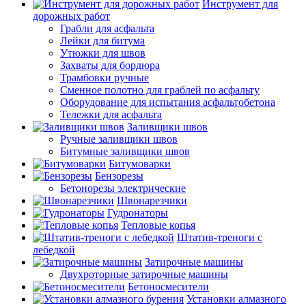
Инструмент для
дорожных работ
Грабли для асфальта
Лейки для битума
Утюжки для швов
Захваты для бордюра
Трамбовки ручные
Сменное полотно для граблей по асфальту
Оборудование для испытания асфальтобетона
Тележки для асфальта
Заливщики швов
Ручные заливщики швов
Битумные заливщики швов
Битумоварки
Бензорезы
Бетонорезы электрические
Швонарезчики
Гудронаторы
Тепловые копья
Штатив-треноги с
лебедкой
Затирочные машины
Двухроторные затирочные машины
Бетоносмесители
Установки алмазного