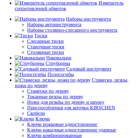
Измеритель
сопротивлений обмоток
Наборы инструмента
Наборы автоинструмента
Наборы столярно-слесарного инструмента
Тиски
Слесарные тиски
Станочные тиски
Столярные тиски
Наковальни
Струбцины
Садовый инструмент
Полосогибы
Стамески, резцы,
ножи по дереву
Стамески по дереву
Токарные резцы по дереву
Ножи для резьбы по дереву и шпону
Приспособления для заточки KIRSCHEN
Скобели
Ключи
Ключи рожковые односторонние
Ключи накидные односторонние ударные
Ключи комбинированные