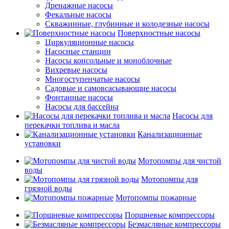
Дренажные насосы
Фекальные насосы
Скважинные, глубинные и колодезные насосы
Поверхностные насосы
Циркуляционные насосы
Насосные станции
Насосы консольные и моноблочные
Вихревые насосы
Многоступенчатые насосы
Садовые и самовсасывающие насосы
Фонтанные насосы
Насосы для бассейна
Насосы для
перекачки топлива и масла
Канализационные
установки
Мотопомпы для чистой
воды
Мотопомпы для
грязной воды
Мотопомпы пожарные
Поршневые компрессоры
Безмасляные компрессоры