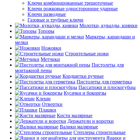
Ключи комбинированные трещоточные
Ключи рожковые односторонние ударные
Ключи разводные
Газовые и трубные ключи
Молотки, кувалды, киянки
Топоры
Маркеры, карандаши и
мелки
Ножовки
Строительные ножи
Метчики
Пистолеты для
монтажной пены
Кордщетки ручные
Пистолеты для герметика
Пассатижи и плоскогубцы
Кусачки и бокорезы
Клещи
Отвертки
Плашки
Кисти малярные
Держатели и воротки
Валики малярные
Степлеры строительные
Ящики и