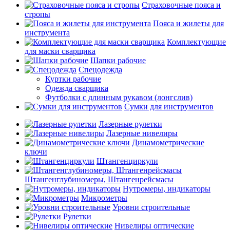
Страховочные пояса и
стропы
Пояса и жилеты для
инструмента
Комплектующие
для маски сварщика
Шапки рабочие
Спецодежда
Куртки рабочие
Одежда сварщика
Футболки с длинным рукавом (лонгслив)
Сумки для инструментов
Лазерные рулетки
Лазерные нивелиры
Динамометрические
ключи
Штангенциркули
Штангенглубиномеры, Штангенрейсмасы
Нутромеры, индикаторы
Микрометры
Уровни строительные
Рулетки
Нивелиры оптические