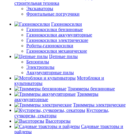
строительная техника
Экскаваторы
Фронтальные погрузчики
Газонокосилки
Газонокосилки бензиновые
Газонокосилки аккумуляторные
Газонокосилки электрические
Роботы-газонокосилки
Газонокосилки механические
Цепные пилы
Бензопилы
Электропилы
Аккумуляторные пилы
Мотоблоки и
культиваторы
Триммеры бензиновые
Триммеры
аккумуляторные
Триммеры электрические
Кусторезы,
сучкорезы, секаторы
Высоторезы
Садовые тракторы и
райдеры