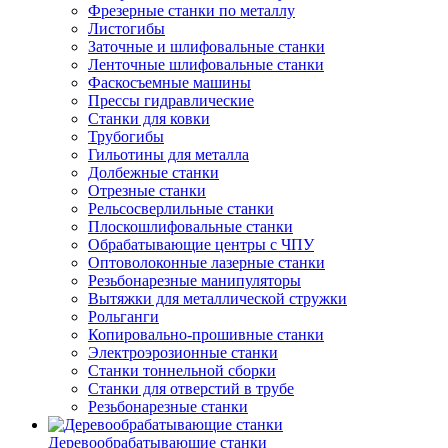
Фрезерные станки по металлу
Листогибы
Заточные и шлифовальные станки
Ленточные шлифовальные станки
Фаскосъемные машины
Прессы гидравлические
Станки для ковки
Трубогибы
Гильотины для металла
Долбежные станки
Отрезные станки
Рельсосверлильные станки
Плоскошлифовальные станки
Обрабатывающие центры с ЧПУ
Оптоволоконные лазерные станки
Резьбонарезные манипуляторы
Вытяжки для металлической стружки
Рольганги
Копировально-прошивные станки
Электроэрозионные станки
Станки тоннельной сборки
Станки для отверстий в трубе
Резьбонарезные станки
Деревообрабатывающие станки