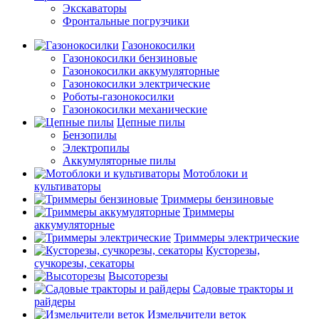
Экскаваторы
Фронтальные погрузчики
Газонокосилки
Газонокосилки бензиновые
Газонокосилки аккумуляторные
Газонокосилки электрические
Роботы-газонокосилки
Газонокосилки механические
Цепные пилы
Бензопилы
Электропилы
Аккумуляторные пилы
Мотоблоки и
культиваторы
Триммеры бензиновые
Триммеры
аккумуляторные
Триммеры электрические
Кусторезы,
сучкорезы, секаторы
Высоторезы
Садовые тракторы и
райдеры
Измельчители веток