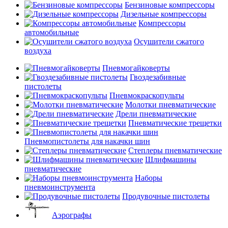
Бензиновые компрессоры
Дизельные компрессоры
Компрессоры
автомобильные
Осушители сжатого
воздуха
Пневмогайковерты
Гвоздезабивные
пистолеты
Пневмокраскопульты
Молотки пневматические
Дрели пневматические
Пневматические трещетки
Пневмопистолеты для накачки шин
Степлеры пневматические
Шлифмашины
пневматические
Наборы
пневмоинструмента
Продувочные пистолеты
Аэрографы