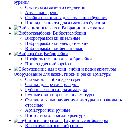
бурения
Системы алмазного сверления
Алмазные дрели
Стойки и станины для алмазного бурения
Принадлежности для алмазного бурения
Вибрационные катки
Вибротрамбовки
Вибротрамбовки дизельные
Вибротрамбовки электрические
Вибротрамбовки бензиновые
Виброрейки
Профиль (лезвие) для виброрейки
Привод для виброрейки
Оборудование для вязки, гибки и резки арматуры
Станки для гибки арматуры
Станки для резки арматуры
Рубочные станки для арматуры
Ручные станки для резки арматуры
Станки для выпрямления арматуры и правильно-
отрезные
Арматурогибы ручные
Пистолеты для вязки арматуры
Глубинные вибраторы
Высокочастотные вибраторы