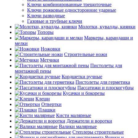
Ключи комбинированные трещоточные
Ключи рожковые односторонние ударные
Ключи разводные
Газовые и трубные ключи
Молотки, кувалды, киянки
Топоры
Маркеры, карандаши и
мелки
Ножовки
Строительные ножи
Метчики
Пистолеты для
монтажной пены
Кордщетки ручные
Пистолеты для герметика
Пассатижи и плоскогубцы
Кусачки и бокорезы
Клещи
Отвертки
Плашки
Кисти малярные
Держатели и воротки
Валики малярные
Степлеры строительные
Ящики и