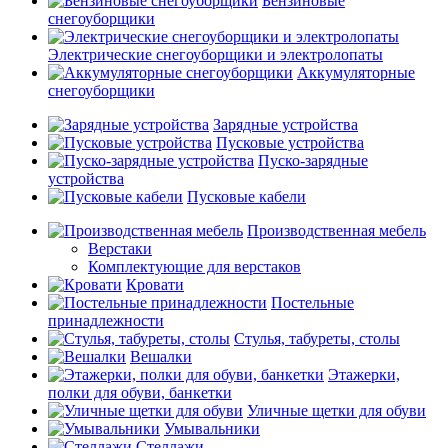
Бензиновые
снегоуборщики
Электрические снегоуборщики и электролопаты
Аккумуляторные
снегоуборщики
Зарядные устройства
Пусковые устройства
Пуско-зарядные
устройства
Пусковые кабели
Производственная мебель
Верстаки
Комплектующие для верстаков
Кровати
Постельные
принадлежности
Стулья, табуреты, столы
Вешалки
Этажерки,
полки для обуви, банкетки
Уличные щетки для обуви
Умывальники
Стеллажи