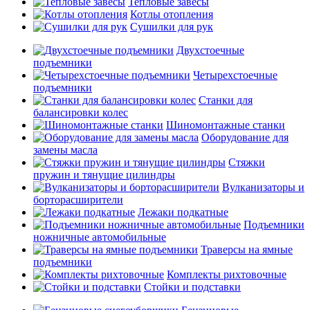
Тепловые завесы
Котлы отопления
Сушилки для рук
Двухстоечные
подъемники
Четырехстоечные
подъемники
Станки для
балансировки колес
Шиномонтажные станки
Оборудование для
замены масла
Стяжки
пружин и тянущие цилиндры
Вулканизаторы и
борторасширители
Лежаки подкатные
Подъемники
ножничные автомобильные
Траверсы на ямные
подъемники
Комплекты рихтовочные
Стойки и подставки