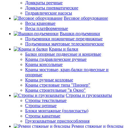
Домкраты реечные
Домкраты пневматические
Гидравлические насосы
Весовое оборудование
Весы крановые
Весы платформенные
Вышки-подъемники
Подъемники ножничные передвижные
Подъемники мачтовые телескопические
Краны и балки
Балки опорные подвесные и концевые
Краны гидравлические ручные
Краны консольные
Краны мостовые, кран-балки подвесные и
опорные
Краны ручные козловые
Краны стреловые типа "Пионер"
Краны строительные "в Окно"
Стропы и грузозахваты
Стропы текстильные
Стропы цепные
Блоки монтажные (полиспасты)
Стропы канатные
Грузозахватные приспособления
Ремни стяжные и буксиры