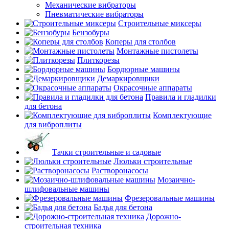
Механические вибраторы
Пневматические вибраторы
Строительные миксеры
Бензобуры
Коперы для столбов
Монтажные пистолеты
Плиткорезы
Бордюрные машины
Демаркировщики
Окрасочные аппараты
Правила и гладилки
для бетона
Комплектующие
для виброплиты
Тачки строительные и садовые
Люльки строительные
Растворонасосы
Мозаично-
шлифовальные машины
Фрезеровальные машины
Бадья для бетона
Дорожно-
строительная техника