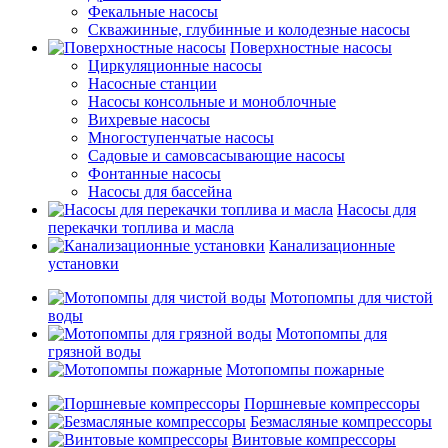
Фекальные насосы
Скважинные, глубинные и колодезные насосы
Поверхностные насосы
Циркуляционные насосы
Насосные станции
Насосы консольные и моноблочные
Вихревые насосы
Многоступенчатые насосы
Садовые и самовсасывающие насосы
Фонтанные насосы
Насосы для бассейна
Насосы для
перекачки топлива и масла
Канализационные
установки
Мотопомпы для чистой
воды
Мотопомпы для
грязной воды
Мотопомпы пожарные
Поршневые компрессоры
Безмасляные компрессоры
Винтовые компрессоры