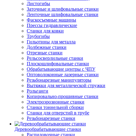
Листогибы
Заточные и шлифовальные станки
Ленточные шлифовальные станки
Фаскосъемные машины
Прессы гидравлические
Станки для ковки
Трубогибы
Гильотины для металла
Долбежные станки
Отрезные станки
Рельсосверлильные станки
Плоскошлифовальные станки
Обрабатывающие центры с ЧПУ
Оптоволоконные лазерные станки
Резьбонарезные манипуляторы
Вытяжки для металлической стружки
Рольганги
Копировально-прошивные станки
Электроэрозионные станки
Станки тоннельной сборки
Станки для отверстий в трубе
Резьбонарезные станки
Деревообрабатывающие станки
Распиловочные станки