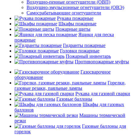
Воздушно-пенные огнетушители (ОВП)
Воздушно-эмульсионные огнетушители (ОВЭ)
Самосрабатывающие огнетушители
Рукава пожарные
Шкафы пожарные
Пожарные щиты
Ящики для песка
пожарные
Гидранты пожарные
Головки пожарные
Пожарный инвентарь
Противопожарные муфты
Газосварочное
оборудование
Горелки,
газовые резаки, паяльные лампы
Рукава для газовой сварки
Газовые баллоны
Шкафы для газовых
баллонов
Машины термической
резки
Газовые баллоны для
горелок