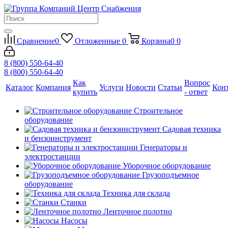
Сравнение
0
Отложенные
0
Корзина
0
0
8 (800) 550-64-40
8 (800) 550-64-40
Как
Вопрос
Каталог
Компания
Услуги
Новости
Статьи
Кон
купить
- ответ
Строительное
оборудование
Садовая техника
и бензоинструмент
Генераторы и
электростанции
Уборочное оборудование
Грузоподъемное
оборудование
Техника для склада
Станки
Ленточное полотно
Насосы