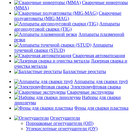
Сварочные инверторы
(MMA)
Сварочные
полуавтоматы (MIG-MAG)
Аппараты
аргонодуговой сварки (TIG)
Аппараты плазменной
резки
Аппараты
точечной сварки (STUD)
Сварочная автоматизация
Лазерная сварка и
очистка металла
Балластные реостаты
Аппараты для сварки труб
Электромуфтовая сварка
Сварочные экструдеры
Наборы для сварки
линолеума
Фены для сварки пластика
Огнетушители
Порошковые огнетушители (ОП)
Углекислотные огнетушители (ОУ)