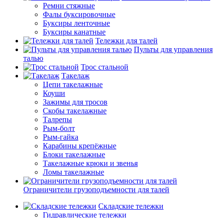
Ремни стяжные
Фалы буксировочные
Буксиры ленточные
Буксиры канатные
Тележки для талей
Пульты для управления
талью
Трос стальной
Такелаж
Цепи такелажные
Коуши
Зажимы для тросов
Скобы такелажные
Талрепы
Рым-болт
Рым-гайка
Карабины крепёжные
Блоки такелажные
Такелажные крюки и звенья
Ломы такелажные
Ограничители грузоподъемности для талей
Складские тележки
Гидравлические тележки