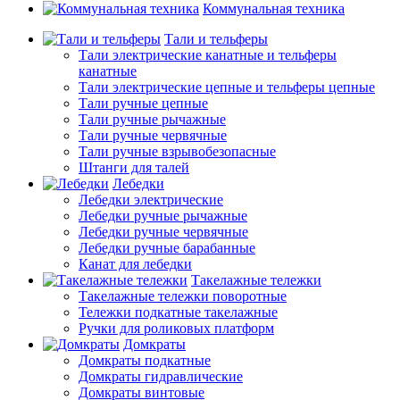
Коммунальная техника
Тали и тельферы
Тали электрические канатные и тельферы
канатные
Тали электрические цепные и тельферы цепные
Тали ручные цепные
Тали ручные рычажные
Тали ручные червячные
Тали ручные взрывобезопасные
Штанги для талей
Лебедки
Лебедки электрические
Лебедки ручные рычажные
Лебедки ручные червячные
Лебедки ручные барабанные
Канат для лебедки
Такелажные тележки
Такелажные тележки поворотные
Тележки подкатные такелажные
Ручки для роликовых платформ
Домкраты
Домкраты подкатные
Домкраты гидравлические
Домкраты винтовые