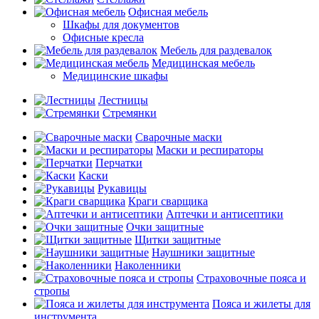
Офисная мебель
Шкафы для документов
Офисные кресла
Мебель для раздевалок
Медицинская мебель
Медицинские шкафы
Лестницы
Стремянки
Сварочные маски
Маски и респираторы
Перчатки
Каски
Рукавицы
Краги сварщика
Аптечки и антисептики
Очки защитные
Щитки защитные
Наушники защитные
Наколенники
Страховочные пояса и
стропы
Пояса и жилеты для
инструмента