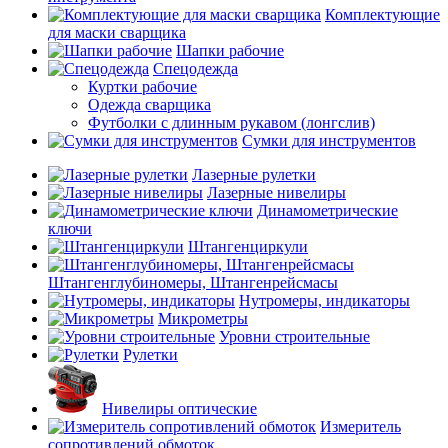
Комплектующие
для маски сварщика
Шапки рабочие
Спецодежда
Куртки рабочие
Одежда сварщика
Футболки с длинным рукавом (лонгслив)
Сумки для инструментов
Лазерные рулетки
Лазерные нивелиры
Динамометрические
ключи
Штангенциркули
Штангенглубиномеры, Штангенрейсмасы
Нутромеры, индикаторы
Микрометры
Уровни строительные
Рулетки
Нивелиры оптические
Измеритель
сопротивлений обмоток