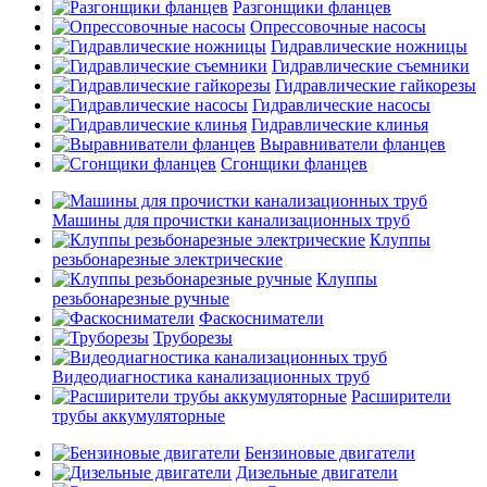
Разгонщики фланцев
Опрессовочные насосы
Гидравлические ножницы
Гидравлические съемники
Гидравлические гайкорезы
Гидравлические насосы
Гидравлические клинья
Выравниватели фланцев
Сгонщики фланцев
Машины для прочистки канализационных труб
Клуппы
резьбонарезные электрические
Клуппы
резьбонарезные ручные
Фаскосниматели
Труборезы
Видеодиагностика канализационных труб
Расширители
трубы аккумуляторные
Бензиновые двигатели
Дизельные двигатели