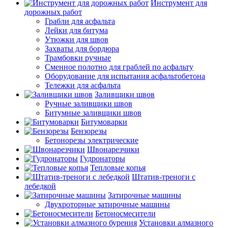
Инструмент для
дорожных работ
Грабли для асфальта
Лейки для битума
Утюжки для швов
Захваты для бордюра
Трамбовки ручные
Сменное полотно для граблей по асфальту
Оборудование для испытания асфальтобетона
Тележки для асфальта
Заливщики швов
Ручные заливщики швов
Битумные заливщики швов
Битумоварки
Бензорезы
Бетонорезы электрические
Швонарезчики
Гудронаторы
Тепловые копья
Штатив-треноги с
лебедкой
Затирочные машины
Двухроторные затирочные машины
Бетоносмесители
Установки алмазного