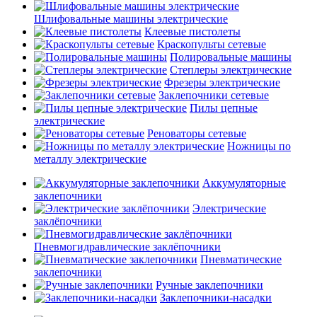
Шлифовальные машины электрические
Клеевые пистолеты
Краскопульты сетевые
Полировальные машины
Степлеры электрические
Фрезеры электрические
Заклепочники сетевые
Пилы цепные
электрические
Реноваторы сетевые
Ножницы по
металлу электрические
Аккумуляторные
заклепочники
Электрические
заклёпочники
Пневмогидравлические заклёпочники
Пневматические
заклепочники
Ручные заклепочники
Заклепочники-насадки