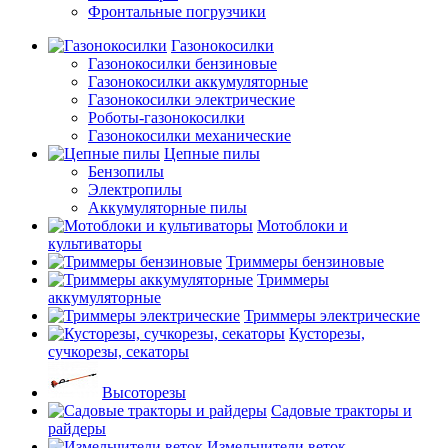
Фронтальные погрузчики
Газонокосилки
Газонокосилки бензиновые
Газонокосилки аккумуляторные
Газонокосилки электрические
Роботы-газонокосилки
Газонокосилки механические
Цепные пилы
Бензопилы
Электропилы
Аккумуляторные пилы
Мотоблоки и
культиваторы
Триммеры бензиновые
Триммеры
аккумуляторные
Триммеры электрические
Кусторезы,
сучкорезы, секаторы
Высоторезы
Садовые тракторы и
райдеры
Измельчители веток