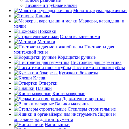
Ключи разводные
Газовые и трубные ключи
Молотки, кувалды, киянки
Топоры
Маркеры, карандаши и
мелки
Ножовки
Строительные ножи
Метчики
Пистолеты для
монтажной пены
Кордщетки ручные
Пистолеты для герметика
Пассатижи и плоскогубцы
Кусачки и бокорезы
Клещи
Отвертки
Плашки
Кисти малярные
Держатели и воротки
Валики малярные
Степлеры строительные
Ящики и
органайзеры для инструмента
Напильники