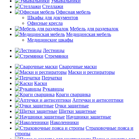
Умывальники
Стеллажи
Офисная мебель
Шкафы для документов
Офисные кресла
Мебель для раздевалок
Медицинская мебель
Медицинские шкафы
Лестницы
Стремянки
Сварочные маски
Маски и респираторы
Перчатки
Каски
Рукавицы
Краги сварщика
Аптечки и антисептики
Очки защитные
Щитки защитные
Наушники защитные
Наколенники
Страховочные пояса и
стропы