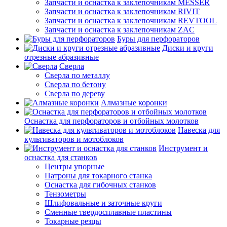
Запчасти и оснастка к заклепочникам MESSER
Запчасти и оснастка к заклепочникам RIVIT
Запчасти и оснастка к заклепочникам REVTOOL
Запчасти и оснастка к заклепочникам ZAC
Буры для перфораторов
Диски и круги
отрезные абразивные
Сверла
Сверла по металлу
Сверла по бетону
Сверла по дереву
Алмазные коронки
Оснастка для перфораторов и отбойных молотков
Навеска для
культиваторов и мотоблоков
Инструмент и
оснастка для станков
Центры упорные
Патроны для токарного станка
Оснастка для гибочных станков
Тензометры
Шлифовальные и заточные круги
Сменные твердосплавные пластины
Токарные резцы