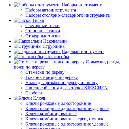
Наборы инструмента
Наборы автоинструмента
Наборы столярно-слесарного инструмента
Тиски
Слесарные тиски
Станочные тиски
Столярные тиски
Наковальни
Струбцины
Садовый инструмент
Полосогибы
Стамески, резцы,
ножи по дереву
Стамески по дереву
Токарные резцы по дереву
Ножи для резьбы по дереву и шпону
Приспособления для заточки KIRSCHEN
Скобели
Ключи
Ключи рожковые односторонние
Ключи накидные односторонние ударные
Ключи комбинированные
Ключи комбинированные трещоточные
Ключи рожковые односторонние ударные