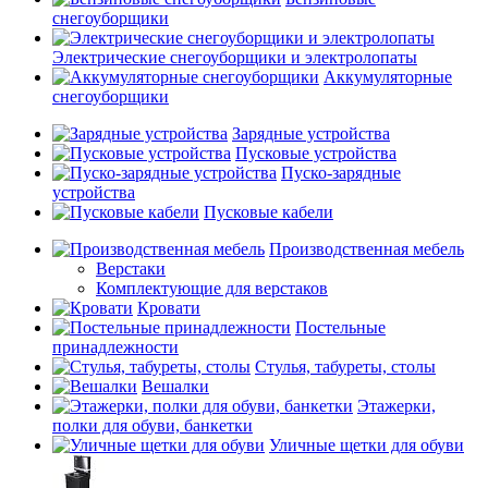
снегоуборщики
Электрические снегоуборщики и электролопаты
Аккумуляторные
снегоуборщики
Зарядные устройства
Пусковые устройства
Пуско-зарядные
устройства
Пусковые кабели
Производственная мебель
Верстаки
Комплектующие для верстаков
Кровати
Постельные
принадлежности
Стулья, табуреты, столы
Вешалки
Этажерки,
полки для обуви, банкетки
Уличные щетки для обуви