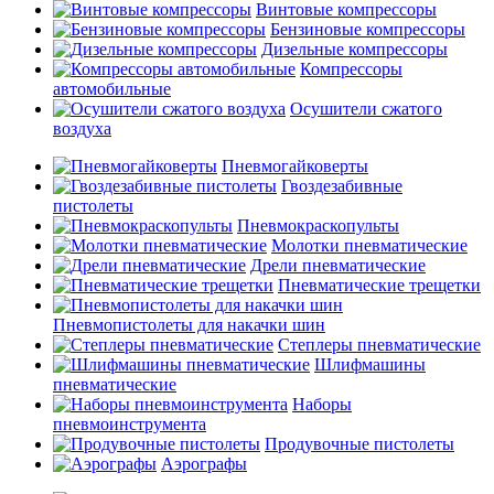
Винтовые компрессоры
Бензиновые компрессоры
Дизельные компрессоры
Компрессоры
автомобильные
Осушители сжатого
воздуха
Пневмогайковерты
Гвоздезабивные
пистолеты
Пневмокраскопульты
Молотки пневматические
Дрели пневматические
Пневматические трещетки
Пневмопистолеты для накачки шин
Степлеры пневматические
Шлифмашины
пневматические
Наборы
пневмоинструмента
Продувочные пистолеты
Аэрографы