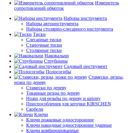
Измеритель
сопротивлений обмоток
Наборы инструмента
Наборы автоинструмента
Наборы столярно-слесарного инструмента
Тиски
Слесарные тиски
Станочные тиски
Столярные тиски
Наковальни
Струбцины
Садовый инструмент
Полосогибы
Стамески, резцы,
ножи по дереву
Стамески по дереву
Токарные резцы по дереву
Ножи для резьбы по дереву и шпону
Приспособления для заточки KIRSCHEN
Скобели
Ключи
Ключи рожковые односторонние
Ключи накидные односторонние ударные
Ключи комбинированные