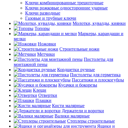
Ключи комбинированные трещоточные
Ключи рожковые односторонние ударные
Ключи разводные
Газовые и трубные ключи
Молотки, кувалды, киянки
Топоры
Маркеры, карандаши и
мелки
Ножовки
Строительные ножи
Метчики
Пистолеты для
монтажной пены
Кордщетки ручные
Пистолеты для герметика
Пассатижи и плоскогубцы
Кусачки и бокорезы
Клещи
Отвертки
Плашки
Кисти малярные
Держатели и воротки
Валики малярные
Степлеры строительные
Ящики и