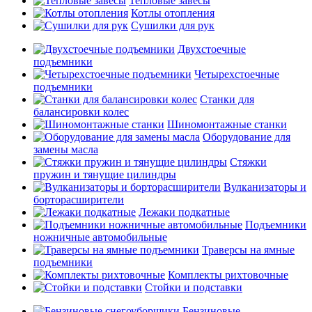
Тепловые завесы
Котлы отопления
Сушилки для рук
Двухстоечные
подъемники
Четырехстоечные
подъемники
Станки для
балансировки колес
Шиномонтажные станки
Оборудование для
замены масла
Стяжки
пружин и тянущие цилиндры
Вулканизаторы и
борторасширители
Лежаки подкатные
Подъемники
ножничные автомобильные
Траверсы на ямные
подъемники
Комплекты рихтовочные
Стойки и подставки
Бензиновые