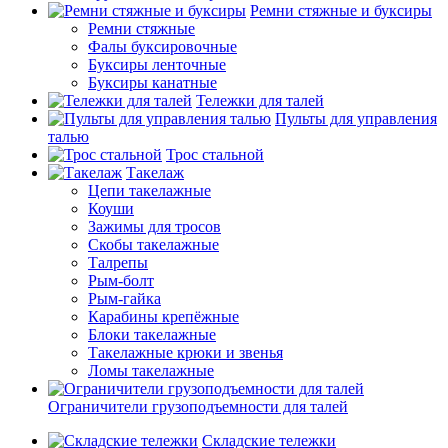
Ремни стяжные и буксиры
Ремни стяжные
Фалы буксировочные
Буксиры ленточные
Буксиры канатные
Тележки для талей
Пульты для управления
талью
Трос стальной
Такелаж
Цепи такелажные
Коуши
Зажимы для тросов
Скобы такелажные
Талрепы
Рым-болт
Рым-гайка
Карабины крепёжные
Блоки такелажные
Такелажные крюки и звенья
Ломы такелажные
Ограничители грузоподъемности для талей
Складские тележки