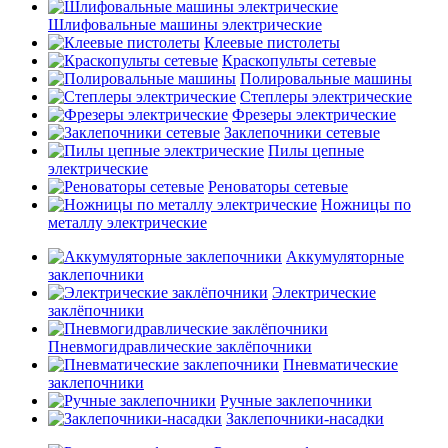
Шлифовальные машины электрические
Клеевые пистолеты
Краскопульты сетевые
Полировальные машины
Степлеры электрические
Фрезеры электрические
Заклепочники сетевые
Пилы цепные
электрические
Реноваторы сетевые
Ножницы по
металлу электрические
Аккумуляторные
заклепочники
Электрические
заклёпочники
Пневмогидравлические заклёпочники
Пневматические
заклепочники
Ручные заклепочники
Заклепочники-насадки