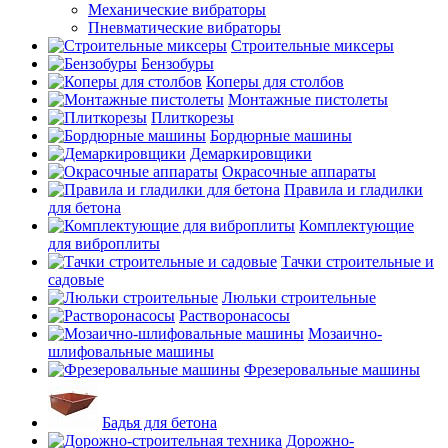
Механические вибраторы
Пневматические вибраторы
Строительные миксеры
Бензобуры
Коперы для столбов
Монтажные пистолеты
Плиткорезы
Бордюрные машины
Демаркировщики
Окрасочные аппараты
Правила и гладилки
для бетона
Комплектующие
для виброплиты
Тачки строительные и
садовые
Люльки строительные
Растворонасосы
Мозаично-
шлифовальные машины
Фрезеровальные машины
Бадья для бетона
Дорожно-