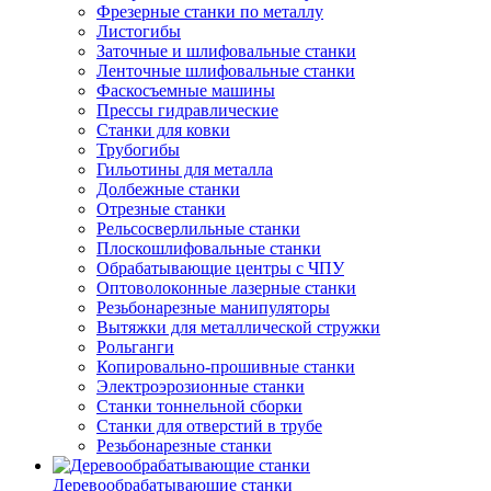
Фрезерные станки по металлу
Листогибы
Заточные и шлифовальные станки
Ленточные шлифовальные станки
Фаскосъемные машины
Прессы гидравлические
Станки для ковки
Трубогибы
Гильотины для металла
Долбежные станки
Отрезные станки
Рельсосверлильные станки
Плоскошлифовальные станки
Обрабатывающие центры с ЧПУ
Оптоволоконные лазерные станки
Резьбонарезные манипуляторы
Вытяжки для металлической стружки
Рольганги
Копировально-прошивные станки
Электроэрозионные станки
Станки тоннельной сборки
Станки для отверстий в трубе
Резьбонарезные станки
Деревообрабатывающие станки