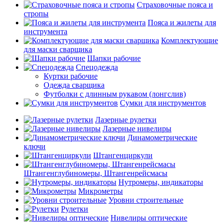
Страховочные пояса и
стропы
Пояса и жилеты для
инструмента
Комплектующие
для маски сварщика
Шапки рабочие
Спецодежда
Куртки рабочие
Одежда сварщика
Футболки с длинным рукавом (лонгслив)
Сумки для инструментов
Лазерные рулетки
Лазерные нивелиры
Динамометрические
ключи
Штангенциркули
Штангенглубиномеры, Штангенрейсмасы
Нутромеры, индикаторы
Микрометры
Уровни строительные
Рулетки
Нивелиры оптические