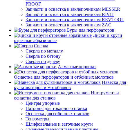
PROOF
Запчасти и оснастка к заклепочникам MESSER
Запчасти и оснастка к заклепочникам RIVIT
Запчасти и оснастка к заклепочникам REVTOOL
Запчасти и оснастка к заклепочникам ZAC
Буры для перфораторов
Диски и круги
отрезные абразивные
Сверла
Сверла по металлу
Сверла по бетону
Сверла по дереву
Алмазные коронки
Оснастка для перфораторов и отбойных молотков
Навеска для
культиваторов и мотоблоков
Инструмент и
оснастка для станков
Центры упорные
Патроны для токарного станка
Оснастка для гибочных станков
Тензометры
Шлифовальные и заточные круги
Сменные твердосплавные пластины