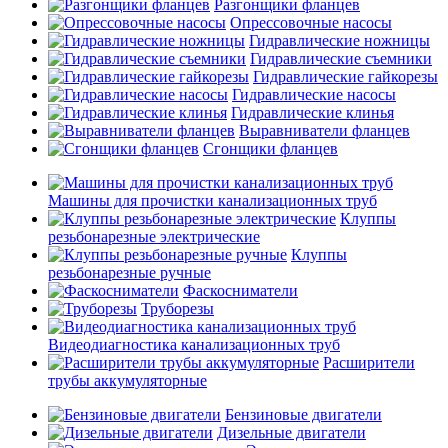
Разгонщики фланцев
Опрессовочные насосы
Гидравлические ножницы
Гидравлические съемники
Гидравлические гайкорезы
Гидравлические насосы
Гидравлические клинья
Выравниватели фланцев
Сгонщики фланцев
Машины для прочистки канализационных труб
Клуппы
резьбонарезные электрические
Клуппы
резьбонарезные ручные
Фаскосниматели
Труборезы
Видеодиагностика канализационных труб
Расширители
трубы аккумуляторные
Бензиновые двигатели
Дизельные двигатели