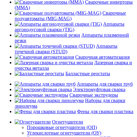
Сварочные инверторы
(MMA)
Сварочные
полуавтоматы (MIG-MAG)
Аппараты
аргонодуговой сварки (TIG)
Аппараты плазменной
резки
Аппараты
точечной сварки (STUD)
Сварочная автоматизация
Лазерная сварка и
очистка металла
Балластные реостаты
Аппараты для сварки труб
Электромуфтовая сварка
Сварочные экструдеры
Наборы для сварки
линолеума
Фены для сварки пластика
Огнетушители
Порошковые огнетушители (ОП)
Углекислотные огнетушители (ОУ)