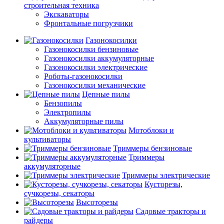
строительная техника
Экскаваторы
Фронтальные погрузчики
Газонокосилки
Газонокосилки бензиновые
Газонокосилки аккумуляторные
Газонокосилки электрические
Роботы-газонокосилки
Газонокосилки механические
Цепные пилы
Бензопилы
Электропилы
Аккумуляторные пилы
Мотоблоки и
культиваторы
Триммеры бензиновые
Триммеры
аккумуляторные
Триммеры электрические
Кусторезы,
сучкорезы, секаторы
Высоторезы
Садовые тракторы и
райдеры