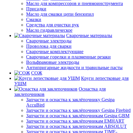
Масло для компрессоров и пневмоинструмента
Присадки
Масло для смазки цепи бензопил
Смазки
Средства для очистки рук
Масло гидравлическое
Сварочные материалы
Сварочные электроды
Проволока для сварки
Сварочные комплектующие
Сварочные горелки и плазменные резаки
Вольфрамовые электроды
Антипригарные жидкости и травильные пасты
СОЖ
Круги лепестковые для
УШМ
Оснастка для
заклепочников
Запчасти и оснастка к заклёпочнику Gesipa
AccuBird
Запчасти и оснастка к заклёпочнику Gesipa Firebird
Запчасти и оснастка к заклёпочникам Gesipa GBM
Запчасти и оснастка к заклёпочникам EMHART
Запчасти и оснастка к заклепочникам ABSOLUT
Запчасти и оснастка к заклепочникам TIME-