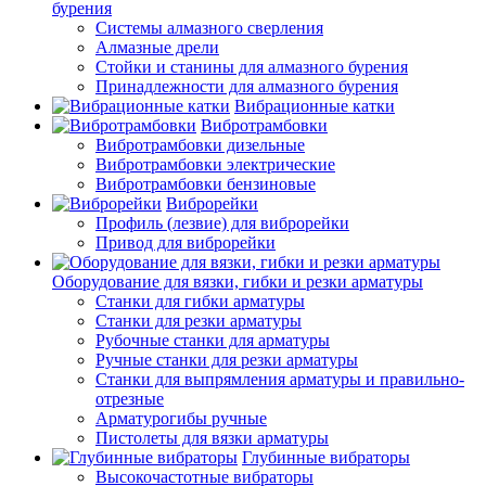
бурения
Системы алмазного сверления
Алмазные дрели
Стойки и станины для алмазного бурения
Принадлежности для алмазного бурения
Вибрационные катки
Вибротрамбовки
Вибротрамбовки дизельные
Вибротрамбовки электрические
Вибротрамбовки бензиновые
Виброрейки
Профиль (лезвие) для виброрейки
Привод для виброрейки
Оборудование для вязки, гибки и резки арматуры
Станки для гибки арматуры
Станки для резки арматуры
Рубочные станки для арматуры
Ручные станки для резки арматуры
Станки для выпрямления арматуры и правильно-
отрезные
Арматурогибы ручные
Пистолеты для вязки арматуры
Глубинные вибраторы
Высокочастотные вибраторы