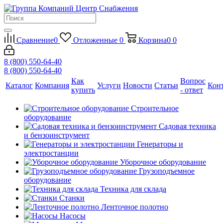
Сравнение
0
Отложенные
0
Корзина
0
0
8 (800) 550-64-40
8 (800) 550-64-40
Как
Вопрос
Каталог
Компания
Услуги
Новости
Статьи
Кон
купить
- ответ
Строительное
оборудование
Садовая техника
и бензоинструмент
Генераторы и
электростанции
Уборочное оборудование
Грузоподъемное
оборудование
Техника для склада
Станки
Ленточное полотно
Насосы