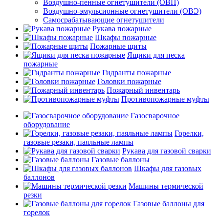
Воздушно-пенные огнетушители (ОВП)
Воздушно-эмульсионные огнетушители (ОВЭ)
Самосрабатывающие огнетушители
Рукава пожарные
Шкафы пожарные
Пожарные щиты
Ящики для песка
пожарные
Гидранты пожарные
Головки пожарные
Пожарный инвентарь
Противопожарные муфты
Газосварочное
оборудование
Горелки,
газовые резаки, паяльные лампы
Рукава для газовой сварки
Газовые баллоны
Шкафы для газовых
баллонов
Машины термической
резки
Газовые баллоны для
горелок