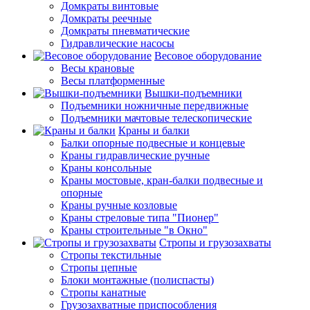
Домкраты винтовые
Домкраты реечные
Домкраты пневматические
Гидравлические насосы
Весовое оборудование
Весы крановые
Весы платформенные
Вышки-подъемники
Подъемники ножничные передвижные
Подъемники мачтовые телескопические
Краны и балки
Балки опорные подвесные и концевые
Краны гидравлические ручные
Краны консольные
Краны мостовые, кран-балки подвесные и
опорные
Краны ручные козловые
Краны стреловые типа "Пионер"
Краны строительные "в Окно"
Стропы и грузозахваты
Стропы текстильные
Стропы цепные
Блоки монтажные (полиспасты)
Стропы канатные
Грузозахватные приспособления