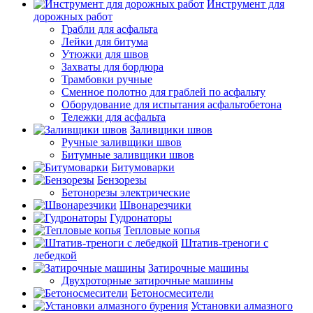
Инструмент для
дорожных работ
Грабли для асфальта
Лейки для битума
Утюжки для швов
Захваты для бордюра
Трамбовки ручные
Сменное полотно для граблей по асфальту
Оборудование для испытания асфальтобетона
Тележки для асфальта
Заливщики швов
Ручные заливщики швов
Битумные заливщики швов
Битумоварки
Бензорезы
Бетонорезы электрические
Швонарезчики
Гудронаторы
Тепловые копья
Штатив-треноги с
лебедкой
Затирочные машины
Двухроторные затирочные машины
Бетоносмесители
Установки алмазного