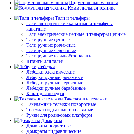
Подметальные машины
Коммунальная техника
Тали и тельферы
Тали электрические канатные и тельферы
канатные
Тали электрические цепные и тельферы цепные
Тали ручные цепные
Тали ручные рычажные
Тали ручные червячные
Тали ручные взрывобезопасные
Штанги для талей
Лебедки
Лебедки электрические
Лебедки ручные рычажные
Лебедки ручные червячные
Лебедки ручные барабанные
Канат для лебедки
Такелажные тележки
Такелажные тележки поворотные
Тележки подкатные такелажные
Ручки для роликовых платформ
Домкраты
Домкраты подкатные
Домкраты гидравлические