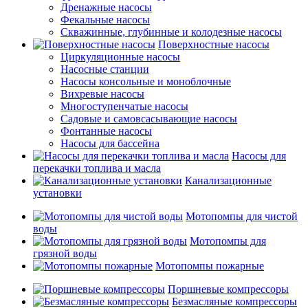
Дренажные насосы
Фекальные насосы
Скважинные, глубинные и колодезные насосы
Поверхностные насосы
Циркуляционные насосы
Насосные станции
Насосы консольные и моноблочные
Вихревые насосы
Многоступенчатые насосы
Садовые и самовсасывающие насосы
Фонтанные насосы
Насосы для бассейна
Насосы для
перекачки топлива и масла
Канализационные
установки
Мотопомпы для чистой
воды
Мотопомпы для
грязной воды
Мотопомпы пожарные
Поршневые компрессоры
Безмасляные компрессоры