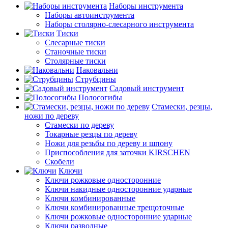
Наборы инструмента
Наборы автоинструмента
Наборы столярно-слесарного инструмента
Тиски
Слесарные тиски
Станочные тиски
Столярные тиски
Наковальни
Струбцины
Садовый инструмент
Полосогибы
Стамески, резцы,
ножи по дереву
Стамески по дереву
Токарные резцы по дереву
Ножи для резьбы по дереву и шпону
Приспособления для заточки KIRSCHEN
Скобели
Ключи
Ключи рожковые односторонние
Ключи накидные односторонние ударные
Ключи комбинированные
Ключи комбинированные трещоточные
Ключи рожковые односторонние ударные
Ключи разводные