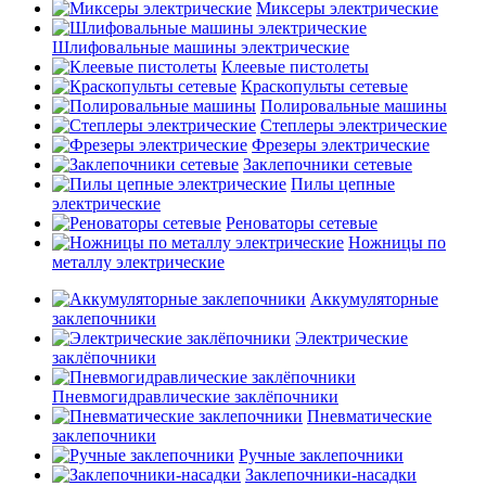
Миксеры электрические
Шлифовальные машины электрические
Клеевые пистолеты
Краскопульты сетевые
Полировальные машины
Степлеры электрические
Фрезеры электрические
Заклепочники сетевые
Пилы цепные
электрические
Реноваторы сетевые
Ножницы по
металлу электрические
Аккумуляторные
заклепочники
Электрические
заклёпочники
Пневмогидравлические заклёпочники
Пневматические
заклепочники
Ручные заклепочники
Заклепочники-насадки