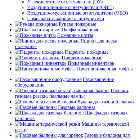
Углекислотные огнетушители (ОУ)
Воздушно-пенные огнетушители (ОВП)
Воздушно-эмульсионные огнетушители (ОВЭ)
Самосрабатывающие огнетушители
Рукава пожарные
Шкафы пожарные
Пожарные щиты
Ящики для песка
пожарные
Гидранты пожарные
Головки пожарные
Пожарный инвентарь
Противопожарные муфты
Газосварочное
оборудование
Горелки,
газовые резаки, паяльные лампы
Рукава для газовой сварки
Газовые баллоны
Шкафы для газовых
баллонов
Машины термической
резки
Газовые баллоны для