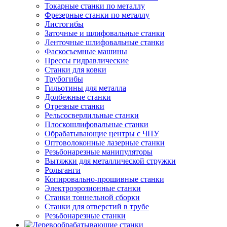
Токарные станки по металлу
Фрезерные станки по металлу
Листогибы
Заточные и шлифовальные станки
Ленточные шлифовальные станки
Фаскосъемные машины
Прессы гидравлические
Станки для ковки
Трубогибы
Гильотины для металла
Долбежные станки
Отрезные станки
Рельсосверлильные станки
Плоскошлифовальные станки
Обрабатывающие центры с ЧПУ
Оптоволоконные лазерные станки
Резьбонарезные манипуляторы
Вытяжки для металлической стружки
Рольганги
Копировально-прошивные станки
Электроэрозионные станки
Станки тоннельной сборки
Станки для отверстий в трубе
Резьбонарезные станки