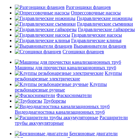
Разгонщики фланцев
Опрессовочные насосы
Гидравлические ножницы
Гидравлические съемники
Гидравлические гайкорезы
Гидравлические насосы
Гидравлические клинья
Выравниватели фланцев
Сгонщики фланцев
Машины для прочистки канализационных труб
Клуппы
резьбонарезные электрические
Клуппы
резьбонарезные ручные
Фаскосниматели
Труборезы
Видеодиагностика канализационных труб
Расширители
трубы аккумуляторные
Бензиновые двигатели