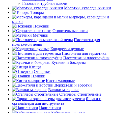
Газовые и трубные ключи
Молотки, кувалды, киянки
Топоры
Маркеры, карандаши и
мелки
Ножовки
Строительные ножи
Метчики
Пистолеты для
монтажной пены
Кордщетки ручные
Пистолеты для герметика
Пассатижи и плоскогубцы
Кусачки и бокорезы
Клещи
Отвертки
Плашки
Кисти малярные
Держатели и воротки
Валики малярные
Степлеры строительные
Ящики и
органайзеры для инструмента
Напильники
Кабелерезы ручные