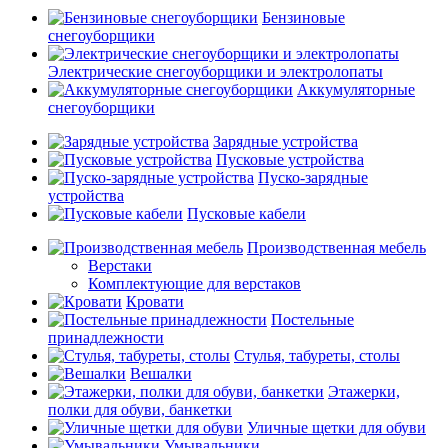
Бензиновые
снегоуборщики
Электрические снегоуборщики и электролопаты
Аккумуляторные
снегоуборщики
Зарядные устройства
Пусковые устройства
Пуско-зарядные
устройства
Пусковые кабели
Производственная мебель
Верстаки
Комплектующие для верстаков
Кровати
Постельные
принадлежности
Стулья, табуреты, столы
Вешалки
Этажерки,
полки для обуви, банкетки
Уличные щетки для обуви
Умывальники