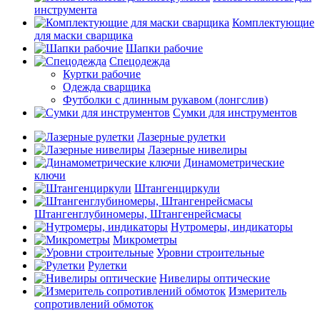
инструмента
Комплектующие
для маски сварщика
Шапки рабочие
Спецодежда
Куртки рабочие
Одежда сварщика
Футболки с длинным рукавом (лонгслив)
Сумки для инструментов
Лазерные рулетки
Лазерные нивелиры
Динамометрические
ключи
Штангенциркули
Штангенглубиномеры, Штангенрейсмасы
Нутромеры, индикаторы
Микрометры
Уровни строительные
Рулетки
Нивелиры оптические
Измеритель
сопротивлений обмоток