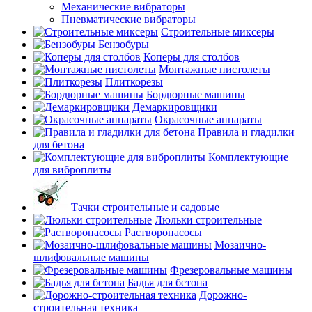
Механические вибраторы
Пневматические вибраторы
Строительные миксеры
Бензобуры
Коперы для столбов
Монтажные пистолеты
Плиткорезы
Бордюрные машины
Демаркировщики
Окрасочные аппараты
Правила и гладилки
для бетона
Комплектующие
для виброплиты
Тачки строительные и садовые
Люльки строительные
Растворонасосы
Мозаично-
шлифовальные машины
Фрезеровальные машины
Бадья для бетона
Дорожно-
строительная техника