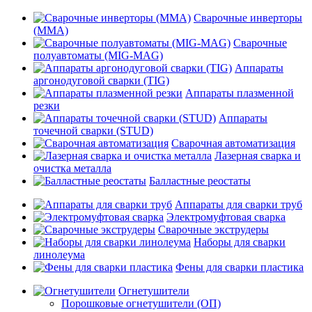
Сварочные инверторы
(MMA)
Сварочные
полуавтоматы (MIG-MAG)
Аппараты
аргонодуговой сварки (TIG)
Аппараты плазменной
резки
Аппараты
точечной сварки (STUD)
Сварочная автоматизация
Лазерная сварка и
очистка металла
Балластные реостаты
Аппараты для сварки труб
Электромуфтовая сварка
Сварочные экструдеры
Наборы для сварки
линолеума
Фены для сварки пластика
Огнетушители
Порошковые огнетушители (ОП)