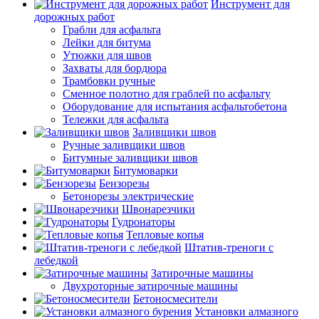
Инструмент для
дорожных работ
Грабли для асфальта
Лейки для битума
Утюжки для швов
Захваты для бордюра
Трамбовки ручные
Сменное полотно для граблей по асфальту
Оборудование для испытания асфальтобетона
Тележки для асфальта
Заливщики швов
Ручные заливщики швов
Битумные заливщики швов
Битумоварки
Бензорезы
Бетонорезы электрические
Швонарезчики
Гудронаторы
Тепловые копья
Штатив-треноги с
лебедкой
Затирочные машины
Двухроторные затирочные машины
Бетоносмесители
Установки алмазного