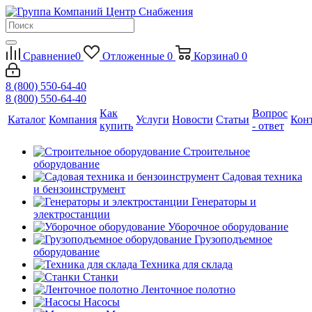
Сравнение
0
Отложенные
0
Корзина
0
0
8 (800) 550-64-40
8 (800) 550-64-40
Как
Вопрос
Каталог
Компания
Услуги
Новости
Статьи
Кон
купить
- ответ
Строительное
оборудование
Садовая техника
и бензоинструмент
Генераторы и
электростанции
Уборочное оборудование
Грузоподъемное
оборудование
Техника для склада
Станки
Ленточное полотно
Насосы