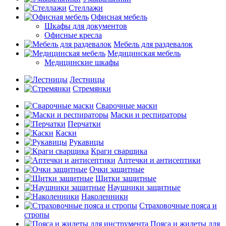
Стеллажи
Офисная мебель
Шкафы для документов
Офисные кресла
Мебель для раздевалок
Медицинская мебель
Медицинские шкафы
Лестницы
Стремянки
Сварочные маски
Маски и респираторы
Перчатки
Каски
Рукавицы
Краги сварщика
Аптечки и антисептики
Очки защитные
Щитки защитные
Наушники защитные
Наколенники
Страховочные пояса и
стропы
Пояса и жилеты для