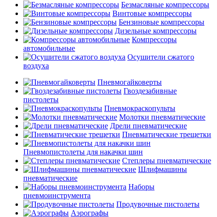
Безмасляные компрессоры
Винтовые компрессоры
Бензиновые компрессоры
Дизельные компрессоры
Компрессоры
автомобильные
Осушители сжатого
воздуха
Пневмогайковерты
Гвоздезабивные
пистолеты
Пневмокраскопульты
Молотки пневматические
Дрели пневматические
Пневматические трещетки
Пневмопистолеты для накачки шин
Степлеры пневматические
Шлифмашины
пневматические
Наборы
пневмоинструмента
Продувочные пистолеты
Аэрографы