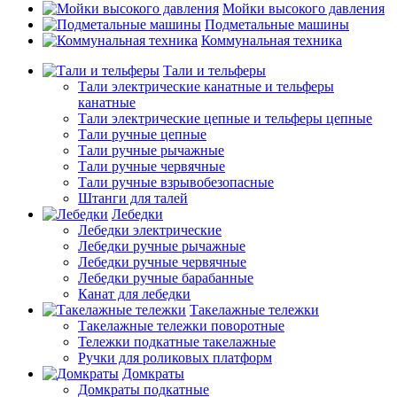
Мойки высокого давления
Подметальные машины
Коммунальная техника
Тали и тельферы
Тали электрические канатные и тельферы
канатные
Тали электрические цепные и тельферы цепные
Тали ручные цепные
Тали ручные рычажные
Тали ручные червячные
Тали ручные взрывобезопасные
Штанги для талей
Лебедки
Лебедки электрические
Лебедки ручные рычажные
Лебедки ручные червячные
Лебедки ручные барабанные
Канат для лебедки
Такелажные тележки
Такелажные тележки поворотные
Тележки подкатные такелажные
Ручки для роликовых платформ
Домкраты
Домкраты подкатные