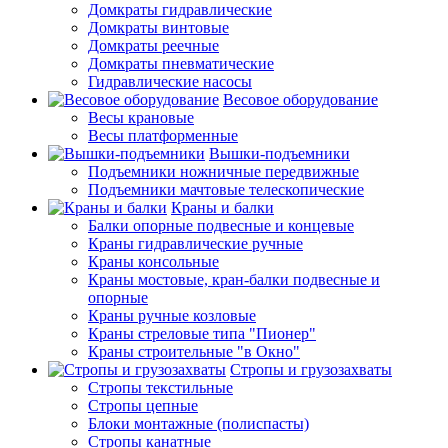
Домкраты гидравлические
Домкраты винтовые
Домкраты реечные
Домкраты пневматические
Гидравлические насосы
Весовое оборудование
Весы крановые
Весы платформенные
Вышки-подъемники
Подъемники ножничные передвижные
Подъемники мачтовые телескопические
Краны и балки
Балки опорные подвесные и концевые
Краны гидравлические ручные
Краны консольные
Краны мостовые, кран-балки подвесные и
опорные
Краны ручные козловые
Краны стреловые типа "Пионер"
Краны строительные "в Окно"
Стропы и грузозахваты
Стропы текстильные
Стропы цепные
Блоки монтажные (полиспасты)
Стропы канатные