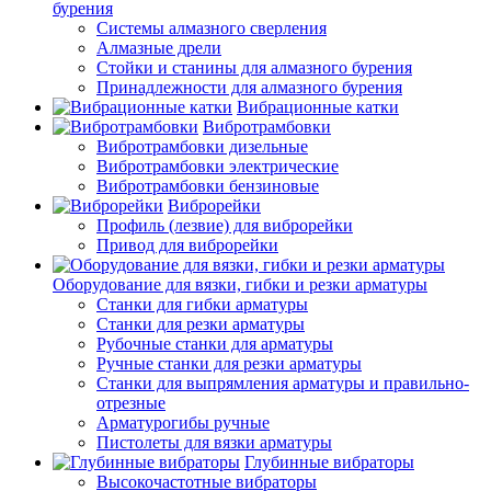
бурения
Системы алмазного сверления
Алмазные дрели
Стойки и станины для алмазного бурения
Принадлежности для алмазного бурения
Вибрационные катки
Вибротрамбовки
Вибротрамбовки дизельные
Вибротрамбовки электрические
Вибротрамбовки бензиновые
Виброрейки
Профиль (лезвие) для виброрейки
Привод для виброрейки
Оборудование для вязки, гибки и резки арматуры
Станки для гибки арматуры
Станки для резки арматуры
Рубочные станки для арматуры
Ручные станки для резки арматуры
Станки для выпрямления арматуры и правильно-
отрезные
Арматурогибы ручные
Пистолеты для вязки арматуры
Глубинные вибраторы
Высокочастотные вибраторы