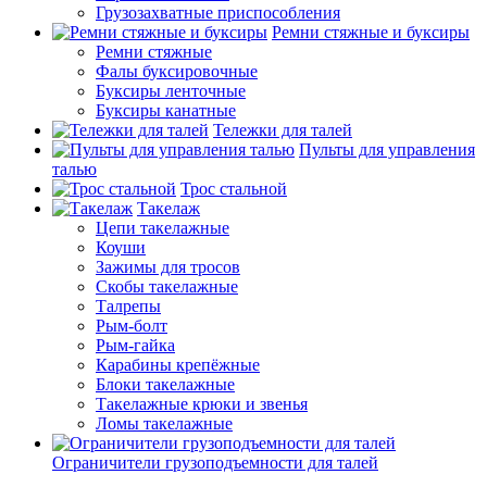
Грузозахватные приспособления
Ремни стяжные и буксиры
Ремни стяжные
Фалы буксировочные
Буксиры ленточные
Буксиры канатные
Тележки для талей
Пульты для управления
талью
Трос стальной
Такелаж
Цепи такелажные
Коуши
Зажимы для тросов
Скобы такелажные
Талрепы
Рым-болт
Рым-гайка
Карабины крепёжные
Блоки такелажные
Такелажные крюки и звенья
Ломы такелажные
Ограничители грузоподъемности для талей