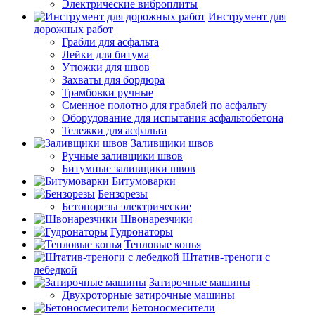
Электрические виброплиты
Инструмент для
дорожных работ
Грабли для асфальта
Лейки для битума
Утюжки для швов
Захваты для бордюра
Трамбовки ручные
Сменное полотно для граблей по асфальту
Оборудование для испытания асфальтобетона
Тележки для асфальта
Заливщики швов
Ручные заливщики швов
Битумные заливщики швов
Битумоварки
Бензорезы
Бетонорезы электрические
Швонарезчики
Гудронаторы
Тепловые копья
Штатив-треноги с
лебедкой
Затирочные машины
Двухроторные затирочные машины
Бетоносмесители