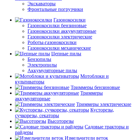
Экскаваторы
Фронтальные погрузчики
Газонокосилки
Газонокосилки бензиновые
Газонокосилки аккумуляторные
Газонокосилки электрические
Роботы-газонокосилки
Газонокосилки механические
Цепные пилы
Бензопилы
Электропилы
Аккумуляторные пилы
Мотоблоки и
культиваторы
Триммеры бензиновые
Триммеры
аккумуляторные
Триммеры электрические
Кусторезы,
сучкорезы, секаторы
Высоторезы
Садовые тракторы и
райдеры
Измельчители веток