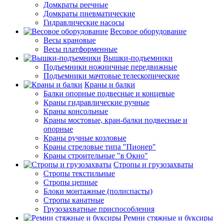
Домкраты реечные
Домкраты пневматические
Гидравлические насосы
Весовое оборудование
Весы крановые
Весы платформенные
Вышки-подъемники
Подъемники ножничные передвижные
Подъемники мачтовые телескопические
Краны и балки
Балки опорные подвесные и концевые
Краны гидравлические ручные
Краны консольные
Краны мостовые, кран-балки подвесные и
опорные
Краны ручные козловые
Краны стреловые типа "Пионер"
Краны строительные "в Окно"
Стропы и грузозахваты
Стропы текстильные
Стропы цепные
Блоки монтажные (полиспасты)
Стропы канатные
Грузозахватные приспособления
Ремни стяжные и буксиры