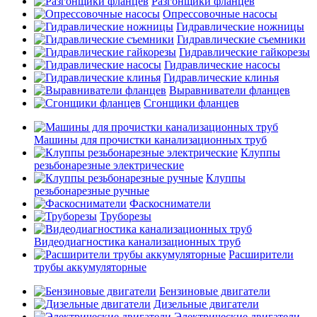
Разгонщики фланцев
Опрессовочные насосы
Гидравлические ножницы
Гидравлические съемники
Гидравлические гайкорезы
Гидравлические насосы
Гидравлические клинья
Выравниватели фланцев
Сгонщики фланцев
Машины для прочистки канализационных труб
Клуппы
резьбонарезные электрические
Клуппы
резьбонарезные ручные
Фаскосниматели
Труборезы
Видеодиагностика канализационных труб
Расширители
трубы аккумуляторные
Бензиновые двигатели
Дизельные двигатели
Электрические двигатели