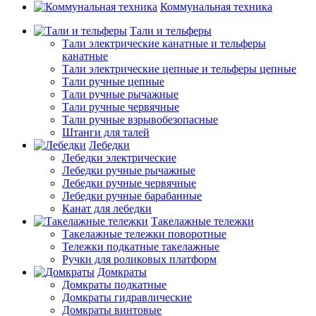
Коммунальная техника
Тали и тельферы
Тали электрические канатные и тельферы
канатные
Тали электрические цепные и тельферы цепные
Тали ручные цепные
Тали ручные рычажные
Тали ручные червячные
Тали ручные взрывобезопасные
Штанги для талей
Лебедки
Лебедки электрические
Лебедки ручные рычажные
Лебедки ручные червячные
Лебедки ручные барабанные
Канат для лебедки
Такелажные тележки
Такелажные тележки поворотные
Тележки подкатные такелажные
Ручки для роликовых платформ
Домкраты
Домкраты подкатные
Домкраты гидравлические
Домкраты винтовые