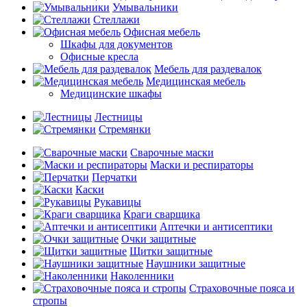
Умывальники
Стеллажи
Офисная мебель
Шкафы для документов
Офисные кресла
Мебель для раздевалок
Медицинская мебель
Медицинские шкафы
Лестницы
Стремянки
Сварочные маски
Маски и респираторы
Перчатки
Каски
Рукавицы
Краги сварщика
Аптечки и антисептики
Очки защитные
Щитки защитные
Наушники защитные
Наколенники
Страховочные пояса и
стропы