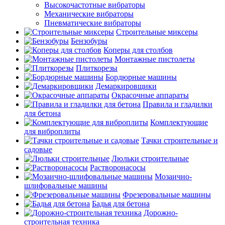
Высокочастотные вибраторы
Механические вибраторы
Пневматические вибраторы
Строительные миксеры
Бензобуры
Коперы для столбов
Монтажные пистолеты
Плиткорезы
Бордюрные машины
Демаркировщики
Окрасочные аппараты
Правила и гладилки
для бетона
Комплектующие
для виброплиты
Тачки строительные и
садовые
Люльки строительные
Растворонасосы
Мозаично-
шлифовальные машины
Фрезеровальные машины
Бадья для бетона
Дорожно-
строительная техника