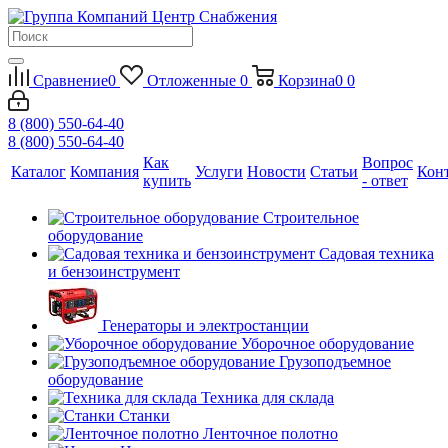
Сравнение
0
Отложенные
0
Корзина
0
0
8 (800) 550-64-40
8 (800) 550-64-40
Как
Вопрос
Каталог
Компания
Услуги
Новости
Статьи
Кон
купить
- ответ
Строительное
оборудование
Садовая техника
и бензоинструмент
Генераторы и электростанции
Уборочное оборудование
Грузоподъемное
оборудование
Техника для склада
Станки
Ленточное полотно