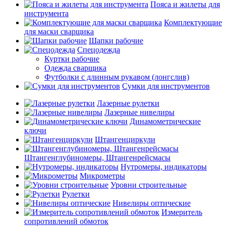
Пояса и жилеты для
инструмента
Комплектующие
для маски сварщика
Шапки рабочие
Спецодежда
Куртки рабочие
Одежда сварщика
Футболки с длинным рукавом (лонгслив)
Сумки для инструментов
Лазерные рулетки
Лазерные нивелиры
Динамометрические
ключи
Штангенциркули
Штангенглубиномеры, Штангенрейсмасы
Нутромеры, индикаторы
Микрометры
Уровни строительные
Рулетки
Нивелиры оптические
Измеритель
сопротивлений обмоток