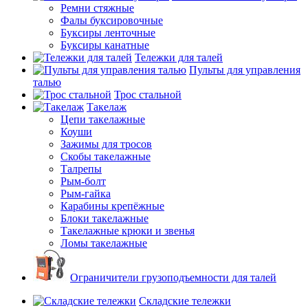
Ремни стяжные
Фалы буксировочные
Буксиры ленточные
Буксиры канатные
Тележки для талей
Пульты для управления
талью
Трос стальной
Такелаж
Цепи такелажные
Коуши
Зажимы для тросов
Скобы такелажные
Талрепы
Рым-болт
Рым-гайка
Карабины крепёжные
Блоки такелажные
Такелажные крюки и звенья
Ломы такелажные
Ограничители грузоподъемности для талей
Складские тележки