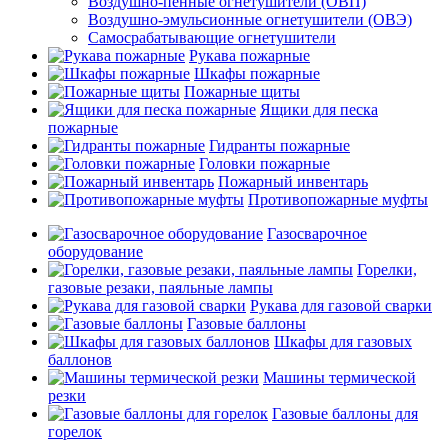
Воздушно-пенные огнетушители (ОВП)
Воздушно-эмульсионные огнетушители (ОВЭ)
Самосрабатывающие огнетушители
Рукава пожарные
Шкафы пожарные
Пожарные щиты
Ящики для песка
пожарные
Гидранты пожарные
Головки пожарные
Пожарный инвентарь
Противопожарные муфты
Газосварочное
оборудование
Горелки,
газовые резаки, паяльные лампы
Рукава для газовой сварки
Газовые баллоны
Шкафы для газовых
баллонов
Машины термической
резки
Газовые баллоны для
горелок