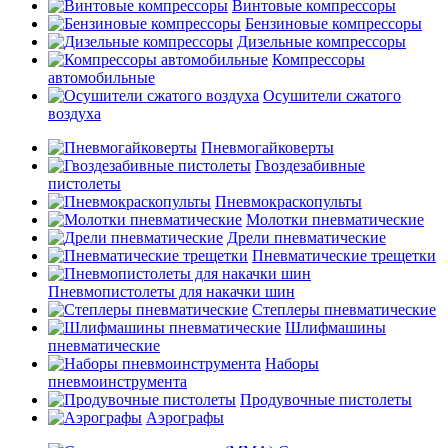
Винтовые компрессоры
Бензиновые компрессоры
Дизельные компрессоры
Компрессоры
автомобильные
Осушители сжатого
воздуха
Пневмогайковерты
Гвоздезабивные
пистолеты
Пневмокраскопульты
Молотки пневматические
Дрели пневматические
Пневматические трещетки
Пневмопистолеты для накачки шин
Степлеры пневматические
Шлифмашины
пневматические
Наборы
пневмоинструмента
Продувочные пистолеты
Аэрографы