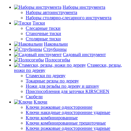
Наборы инструмента
Наборы автоинструмента
Наборы столярно-слесарного инструмента
Тиски
Слесарные тиски
Станочные тиски
Столярные тиски
Наковальни
Струбцины
Садовый инструмент
Полосогибы
Стамески, резцы,
ножи по дереву
Стамески по дереву
Токарные резцы по дереву
Ножи для резьбы по дереву и шпону
Приспособления для заточки KIRSCHEN
Скобели
Ключи
Ключи рожковые односторонние
Ключи накидные односторонние ударные
Ключи комбинированные
Ключи комбинированные трещоточные
Ключи рожковые односторонние ударные