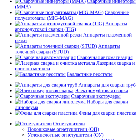
Сварочные инверторы
(MMA)
Сварочные
полуавтоматы (MIG-MAG)
Аппараты
аргонодуговой сварки (TIG)
Аппараты плазменной
резки
Аппараты
точечной сварки (STUD)
Сварочная автоматизация
Лазерная сварка и
очистка металла
Балластные реостаты
Аппараты для сварки труб
Электромуфтовая сварка
Сварочные экструдеры
Наборы для сварки
линолеума
Фены для сварки пластика
Огнетушители
Порошковые огнетушители (ОП)
Углекислотные огнетушители (ОУ)