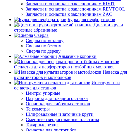
Запчасти и оснастка к заклепочникам RIVIT
Запчасти и оснастка к заклепочникам REVTOOL
Запчасти и оснастка к заклепочникам ZAC
Буры для перфораторов
Диски и круги
отрезные абразивные
Сверла
Сверла по металлу
Сверла по бетону
Сверла по дереву
Алмазные коронки
Оснастка для перфораторов и отбойных молотков
Навеска для
культиваторов и мотоблоков
Инструмент и
оснастка для станков
Центры упорные
Патроны для токарного станка
Оснастка для гибочных станков
Тензометры
Шлифовальные и заточные круги
Сменные твердосплавные пластины
Токарные резцы
Оснастка для листогибов