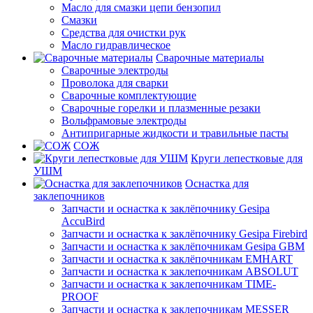
Масло для смазки цепи бензопил
Смазки
Средства для очистки рук
Масло гидравлическое
Сварочные материалы
Сварочные электроды
Проволока для сварки
Сварочные комплектующие
Сварочные горелки и плазменные резаки
Вольфрамовые электроды
Антипригарные жидкости и травильные пасты
СОЖ
Круги лепестковые для
УШМ
Оснастка для
заклепочников
Запчасти и оснастка к заклёпочнику Gesipa
AccuBird
Запчасти и оснастка к заклёпочнику Gesipa Firebird
Запчасти и оснастка к заклёпочникам Gesipa GBM
Запчасти и оснастка к заклёпочникам EMHART
Запчасти и оснастка к заклепочникам ABSOLUT
Запчасти и оснастка к заклепочникам TIME-
PROOF
Запчасти и оснастка к заклепочникам MESSER