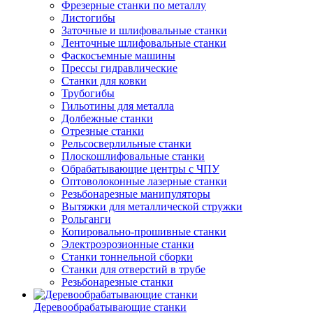
Фрезерные станки по металлу
Листогибы
Заточные и шлифовальные станки
Ленточные шлифовальные станки
Фаскосъемные машины
Прессы гидравлические
Станки для ковки
Трубогибы
Гильотины для металла
Долбежные станки
Отрезные станки
Рельсосверлильные станки
Плоскошлифовальные станки
Обрабатывающие центры с ЧПУ
Оптоволоконные лазерные станки
Резьбонарезные манипуляторы
Вытяжки для металлической стружки
Рольганги
Копировально-прошивные станки
Электроэрозионные станки
Станки тоннельной сборки
Станки для отверстий в трубе
Резьбонарезные станки
Деревообрабатывающие станки