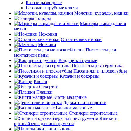
Ключи разводные
Газовые и трубные ключи
Молотки, кувалды, киянки
Топоры
Маркеры, карандаши и
мелки
Ножовки
Строительные ножи
Метчики
Пистолеты для
монтажной пены
Кордщетки ручные
Пистолеты для герметика
Пассатижи и плоскогубцы
Кусачки и бокорезы
Клещи
Отвертки
Плашки
Кисти малярные
Держатели и воротки
Валики малярные
Степлеры строительные
Ящики и
органайзеры для инструмента
Напильники