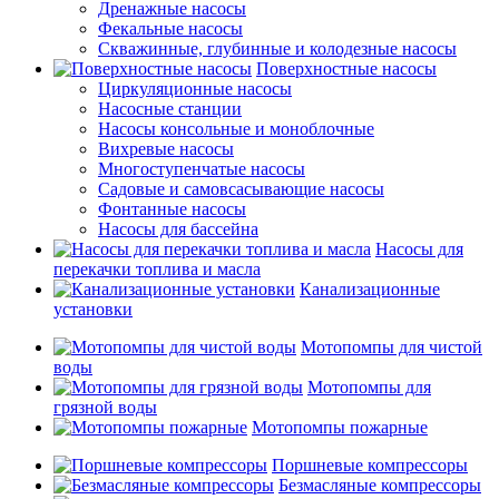
Дренажные насосы
Фекальные насосы
Скважинные, глубинные и колодезные насосы
Поверхностные насосы
Циркуляционные насосы
Насосные станции
Насосы консольные и моноблочные
Вихревые насосы
Многоступенчатые насосы
Садовые и самовсасывающие насосы
Фонтанные насосы
Насосы для бассейна
Насосы для
перекачки топлива и масла
Канализационные
установки
Мотопомпы для чистой
воды
Мотопомпы для
грязной воды
Мотопомпы пожарные
Поршневые компрессоры
Безмасляные компрессоры