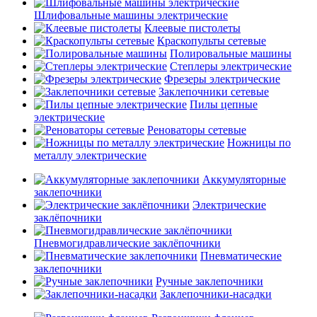
Шлифовальные машины электрические
Клеевые пистолеты
Краскопульты сетевые
Полировальные машины
Степлеры электрические
Фрезеры электрические
Заклепочники сетевые
Пилы цепные
электрические
Реноваторы сетевые
Ножницы по
металлу электрические
Аккумуляторные
заклепочники
Электрические
заклёпочники
Пневмогидравлические заклёпочники
Пневматические
заклепочники
Ручные заклепочники
Заклепочники-насадки