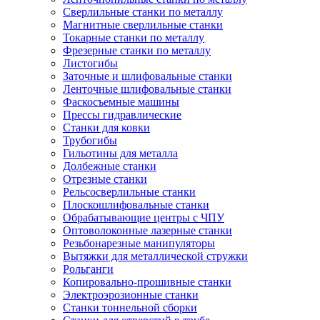
Сверлильные станки по металлу
Магнитные сверлильные станки
Токарные станки по металлу
Фрезерные станки по металлу
Листогибы
Заточные и шлифовальные станки
Ленточные шлифовальные станки
Фаскосъемные машины
Прессы гидравлические
Станки для ковки
Трубогибы
Гильотины для металла
Долбежные станки
Отрезные станки
Рельсосверлильные станки
Плоскошлифовальные станки
Обрабатывающие центры с ЧПУ
Оптоволоконные лазерные станки
Резьбонарезные манипуляторы
Вытяжки для металлической стружки
Рольганги
Копировально-прошивные станки
Электроэрозионные станки
Станки тоннельной сборки