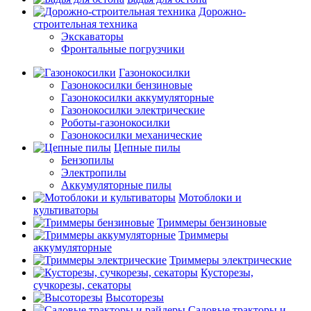
Дорожно-
строительная техника
Экскаваторы
Фронтальные погрузчики
Газонокосилки
Газонокосилки бензиновые
Газонокосилки аккумуляторные
Газонокосилки электрические
Роботы-газонокосилки
Газонокосилки механические
Цепные пилы
Бензопилы
Электропилы
Аккумуляторные пилы
Мотоблоки и
культиваторы
Триммеры бензиновые
Триммеры
аккумуляторные
Триммеры электрические
Кусторезы,
сучкорезы, секаторы
Высоторезы
Садовые тракторы и