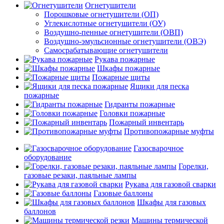
Огнетушители
Порошковые огнетушители (ОП)
Углекислотные огнетушители (ОУ)
Воздушно-пенные огнетушители (ОВП)
Воздушно-эмульсионные огнетушители (ОВЭ)
Самосрабатывающие огнетушители
Рукава пожарные
Шкафы пожарные
Пожарные щиты
Ящики для песка
пожарные
Гидранты пожарные
Головки пожарные
Пожарный инвентарь
Противопожарные муфты
Газосварочное
оборудование
Горелки,
газовые резаки, паяльные лампы
Рукава для газовой сварки
Газовые баллоны
Шкафы для газовых
баллонов
Машины термической