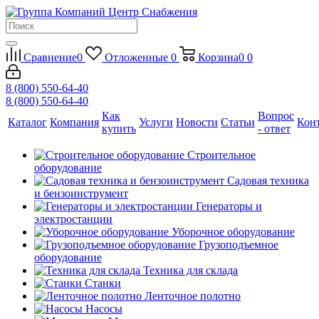
Сравнение
0
Отложенные
0
Корзина
0
0
8 (800) 550-64-40
8 (800) 550-64-40
Как
Вопрос
Каталог
Компания
Услуги
Новости
Статьи
Кон
купить
- ответ
Строительное
оборудование
Садовая техника
и бензоинструмент
Генераторы и
электростанции
Уборочное оборудование
Грузоподъемное
оборудование
Техника для склада
Станки
Ленточное полотно
Насосы