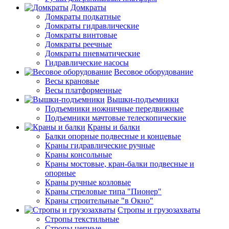
Домкраты
Домкраты подкатные
Домкраты гидравлические
Домкраты винтовые
Домкраты реечные
Домкраты пневматические
Гидравлические насосы
Весовое оборудование
Весы крановые
Весы платформенные
Вышки-подъемники
Подъемники ножничные передвижные
Подъемники мачтовые телескопические
Краны и балки
Балки опорные подвесные и концевые
Краны гидравлические ручные
Краны консольные
Краны мостовые, кран-балки подвесные и
опорные
Краны ручные козловые
Краны стреловые типа "Пионер"
Краны строительные "в Окно"
Стропы и грузозахваты
Стропы текстильные
Стропы цепные