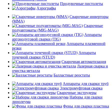
Продувочные пистолеты
Аэрографы
Сварочные инверторы
(MMA)
Сварочные
полуавтоматы (MIG-MAG)
Аппараты
аргонодуговой сварки (TIG)
Аппараты плазменной
резки
Аппараты
точечной сварки (STUD)
Сварочная автоматизация
Лазерная сварка и
очистка металла
Балластные реостаты
Аппараты для сварки труб
Электромуфтовая сварка
Сварочные экструдеры
Наборы для сварки
линолеума
Фены для сварки пластика