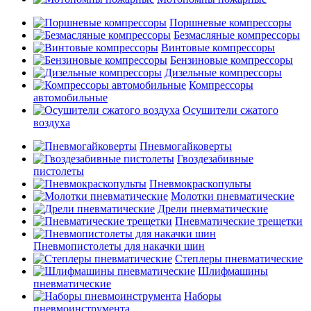
Поршневые компрессоры
Безмасляные компрессоры
Винтовые компрессоры
Бензиновые компрессоры
Дизельные компрессоры
Компрессоры
автомобильные
Осушители сжатого
воздуха
Пневмогайковерты
Гвоздезабивные
пистолеты
Пневмокраскопульты
Молотки пневматические
Дрели пневматические
Пневматические трещетки
Пневмопистолеты для накачки шин
Степлеры пневматические
Шлифмашины
пневматические
Наборы
пневмоинструмента