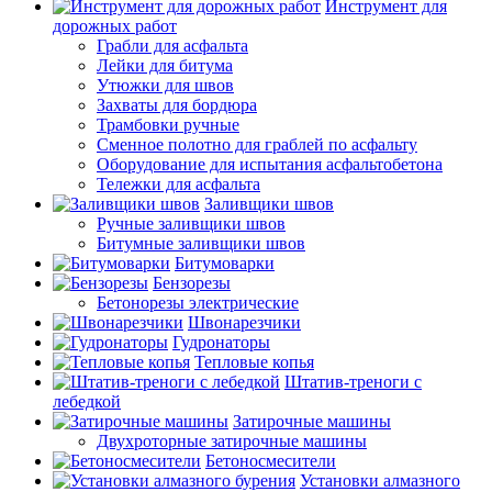
Инструмент для
дорожных работ
Грабли для асфальта
Лейки для битума
Утюжки для швов
Захваты для бордюра
Трамбовки ручные
Сменное полотно для граблей по асфальту
Оборудование для испытания асфальтобетона
Тележки для асфальта
Заливщики швов
Ручные заливщики швов
Битумные заливщики швов
Битумоварки
Бензорезы
Бетонорезы электрические
Швонарезчики
Гудронаторы
Тепловые копья
Штатив-треноги с
лебедкой
Затирочные машины
Двухроторные затирочные машины
Бетоносмесители
Установки алмазного