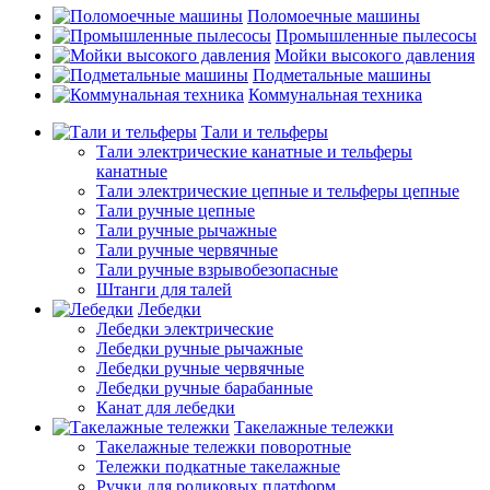
Поломоечные машины
Промышленные пылесосы
Мойки высокого давления
Подметальные машины
Коммунальная техника
Тали и тельферы
Тали электрические канатные и тельферы
канатные
Тали электрические цепные и тельферы цепные
Тали ручные цепные
Тали ручные рычажные
Тали ручные червячные
Тали ручные взрывобезопасные
Штанги для талей
Лебедки
Лебедки электрические
Лебедки ручные рычажные
Лебедки ручные червячные
Лебедки ручные барабанные
Канат для лебедки
Такелажные тележки
Такелажные тележки поворотные
Тележки подкатные такелажные
Ручки для роликовых платформ