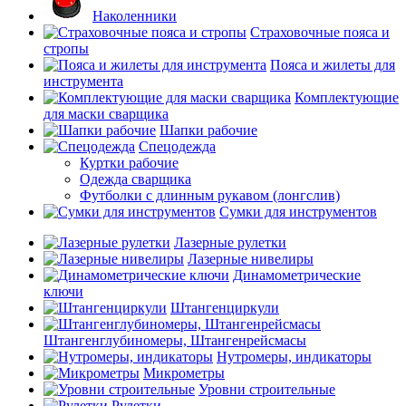
Наколенники
Страховочные пояса и
стропы
Пояса и жилеты для
инструмента
Комплектующие
для маски сварщика
Шапки рабочие
Спецодежда
Куртки рабочие
Одежда сварщика
Футболки с длинным рукавом (лонгслив)
Сумки для инструментов
Лазерные рулетки
Лазерные нивелиры
Динамометрические
ключи
Штангенциркули
Штангенглубиномеры, Штангенрейсмасы
Нутромеры, индикаторы
Микрометры
Уровни строительные
Рулетки