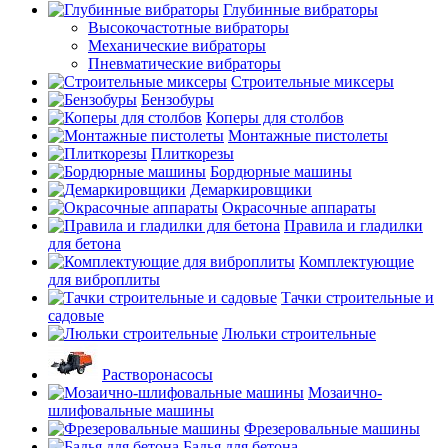
Глубинные вибраторы
Высокочастотные вибраторы
Механические вибраторы
Пневматические вибраторы
Строительные миксеры
Бензобуры
Коперы для столбов
Монтажные пистолеты
Плиткорезы
Бордюрные машины
Демаркировщики
Окрасочные аппараты
Правила и гладилки
для бетона
Комплектующие
для виброплиты
Тачки строительные и
садовые
Люльки строительные
Растворонасосы
Мозаично-
шлифовальные машины
Фрезеровальные машины
Бадья для бетона