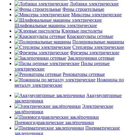
Лобзики электрические
Фены строительные
Миксеры электрические
Шлифовальные машины электрические
Клеевые пистолеты
Краскопульты сетевые
Полировальные машины
Степлеры электрические
Фрезеры электрические
Заклепочники сетевые
Пилы цепные
электрические
Реноваторы сетевые
Ножницы по
металлу электрические
Аккумуляторные
заклепочники
Электрические
заклёпочники
Пневмогидравлические заклёпочники
Пневматические
заклепочники