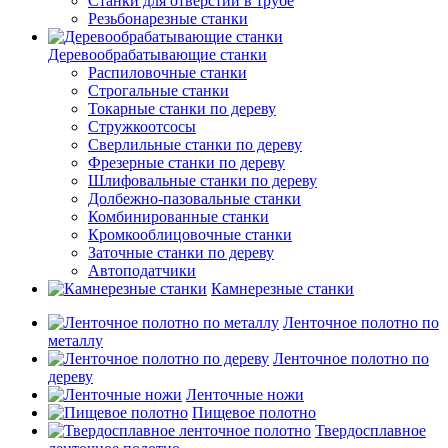
Станки для отверстий в трубе
Резьбонарезные станки
Деревообрабатывающие станки
Распиловочные станки
Строгальные станки
Токарные станки по дереву
Стружкоотсосы
Сверлильные станки по дереву
Фрезерные станки по дереву
Шлифовальные станки по дереву
Долбежно-пазовальные станки
Комбинированные станки
Кромкооблицовочные станки
Заточные станки по дереву
Автоподатчики
Камнерезные станки
Ленточное полотно по
металлу
Ленточное полотно по
дереву
Ленточные ножи
Пищевое полотно
Твердосплавное