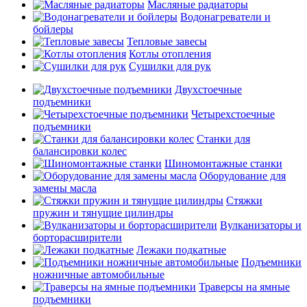
Масляные радиаторы
Водонагреватели и
бойлеры
Тепловые завесы
Котлы отопления
Сушилки для рук
Двухстоечные
подъемники
Четырехстоечные
подъемники
Станки для
балансировки колес
Шиномонтажные станки
Оборудование для
замены масла
Стяжки
пружин и тянущие цилиндры
Вулканизаторы и
борторасширители
Лежаки подкатные
Подъемники
ножничные автомобильные
Траверсы на ямные
подъемники