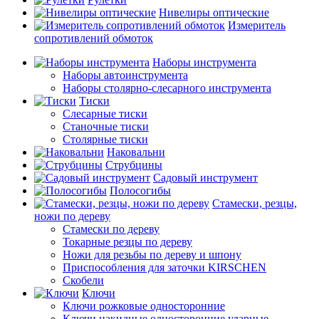
Нивелиры оптические
Измеритель
сопротивлений обмоток
Наборы инструмента
Наборы автоинструмента
Наборы столярно-слесарного инструмента
Тиски
Слесарные тиски
Станочные тиски
Столярные тиски
Наковальни
Струбцины
Садовый инструмент
Полосогибы
Стамески, резцы,
ножи по дереву
Стамески по дереву
Токарные резцы по дереву
Ножи для резьбы по дереву и шпону
Приспособления для заточки KIRSCHEN
Скобели
Ключи
Ключи рожковые односторонние
Ключи накидные односторонние ударные