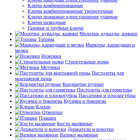
Ключи комбинированные
Ключи комбинированные трещоточные
Ключи рожковые односторонние ударные
Ключи разводные
Газовые и трубные ключи
Молотки, кувалды, киянки
Топоры
Маркеры, карандаши и
мелки
Ножовки
Строительные ножи
Метчики
Пистолеты для
монтажной пены
Кордщетки ручные
Пистолеты для герметика
Пассатижи и плоскогубцы
Кусачки и бокорезы
Клещи
Отвертки
Плашки
Кисти малярные
Держатели и воротки
Валики малярные