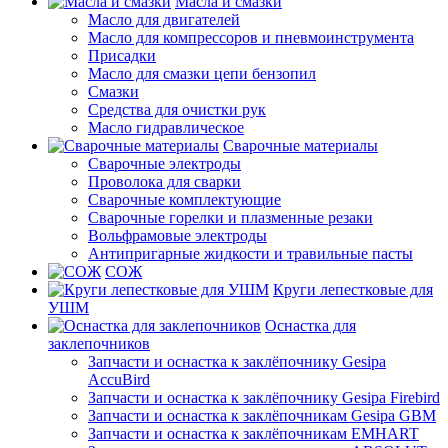
Масла и смазки
Масло для двигателей
Масло для компрессоров и пневмоинструмента
Присадки
Масло для смазки цепи бензопил
Смазки
Средства для очистки рук
Масло гидравлическое
Сварочные материалы
Сварочные электроды
Проволока для сварки
Сварочные комплектующие
Сварочные горелки и плазменные резаки
Вольфрамовые электроды
Антипригарные жидкости и травильные пасты
СОЖ
Круги лепестковые для
УШМ
Оснастка для
заклепочников
Запчасти и оснастка к заклёпочнику Gesipa
AccuBird
Запчасти и оснастка к заклёпочнику Gesipa Firebird
Запчасти и оснастка к заклёпочникам Gesipa GBM
Запчасти и оснастка к заклёпочникам EMHART