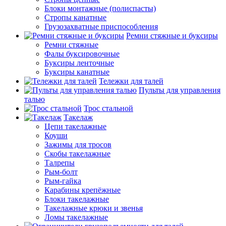
Блоки монтажные (полиспасты)
Стропы канатные
Грузозахватные приспособления
Ремни стяжные и буксиры
Ремни стяжные
Фалы буксировочные
Буксиры ленточные
Буксиры канатные
Тележки для талей
Пульты для управления
талью
Трос стальной
Такелаж
Цепи такелажные
Коуши
Зажимы для тросов
Скобы такелажные
Талрепы
Рым-болт
Рым-гайка
Карабины крепёжные
Блоки такелажные
Такелажные крюки и звенья
Ломы такелажные