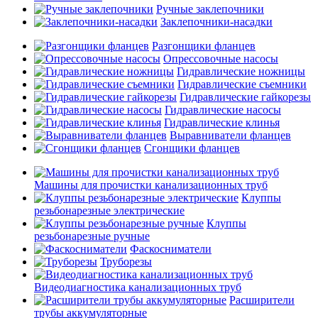
Ручные заклепочники
Заклепочники-насадки
Разгонщики фланцев
Опрессовочные насосы
Гидравлические ножницы
Гидравлические съемники
Гидравлические гайкорезы
Гидравлические насосы
Гидравлические клинья
Выравниватели фланцев
Сгонщики фланцев
Машины для прочистки канализационных труб
Клуппы
резьбонарезные электрические
Клуппы
резьбонарезные ручные
Фаскосниматели
Труборезы
Видеодиагностика канализационных труб
Расширители
трубы аккумуляторные