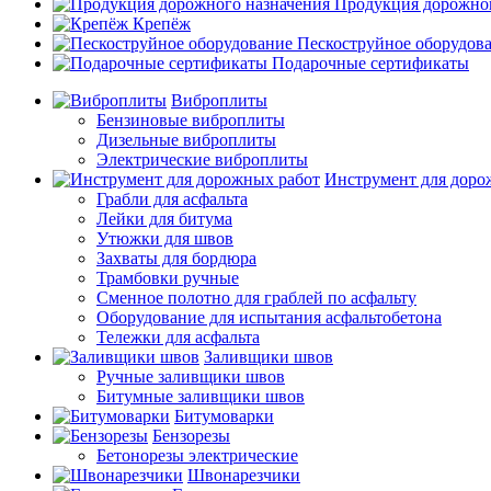
Продукция дорожног
Крепёж
Пескоструйное оборудов
Подарочные сертификаты
Виброплиты
Бензиновые виброплиты
Дизельные виброплиты
Электрические виброплиты
Инструмент для доро
Грабли для асфальта
Лейки для битума
Утюжки для швов
Захваты для бордюра
Трамбовки ручные
Сменное полотно для граблей по асфальту
Оборудование для испытания асфальтобетона
Тележки для асфальта
Заливщики швов
Ручные заливщики швов
Битумные заливщики швов
Битумоварки
Бензорезы
Бетонорезы электрические
Швонарезчики