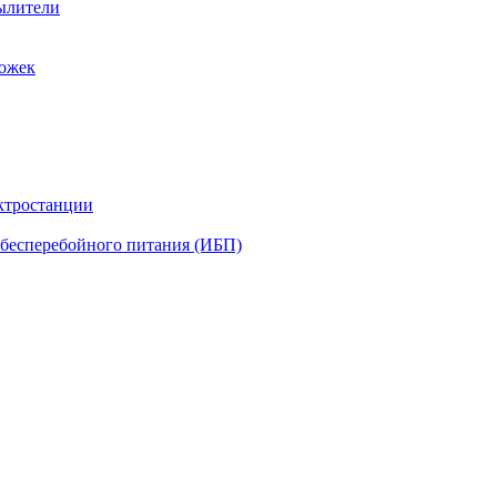
ылители
рожек
ктростанции
бесперебойного питания (ИБП)