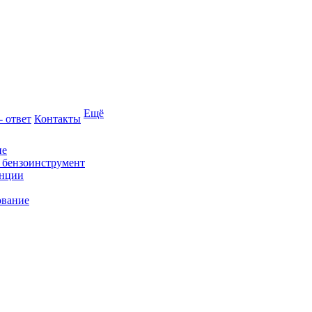
Ещё
- ответ
Контакты
ие
и бензоинструмент
анции
ование