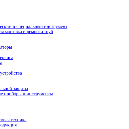
еский и специальный инструмент
ля монтажа и ремонта труб
ляторы
сервиса
я
устройства
альной защиты
е приборы и инструменты
товая техника
родукция