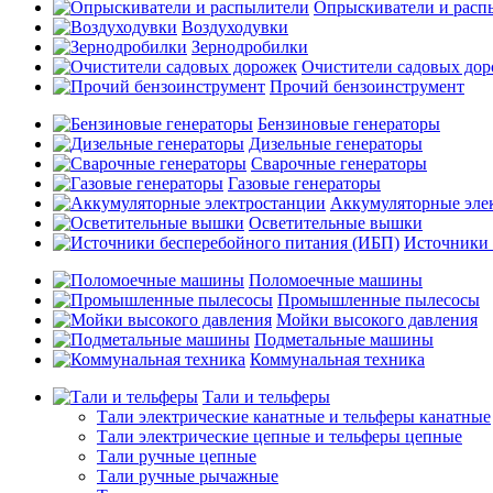
Опрыскиватели и расп
Воздуходувки
Зернодробилки
Очистители садовых до
Прочий бензоинструмент
Бензиновые генераторы
Дизельные генераторы
Сварочные генераторы
Газовые генераторы
Аккумуляторные эле
Осветительные вышки
Источники 
Поломоечные машины
Промышленные пылесосы
Мойки высокого давления
Подметальные машины
Коммунальная техника
Тали и тельферы
Тали электрические канатные и тельферы канатные
Тали электрические цепные и тельферы цепные
Тали ручные цепные
Тали ручные рычажные