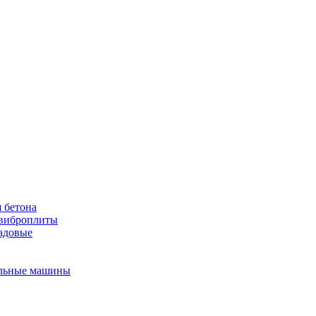
 бетона
виброплиты
садовые
льные машины