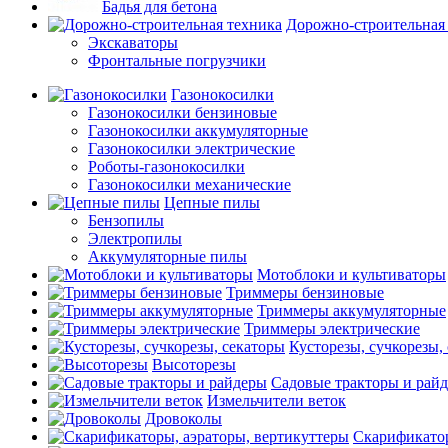
Бадья для бетона
Дорожно-строительная
Экскаваторы
Фронтальные погрузчики
Газонокосилки
Газонокосилки бензиновые
Газонокосилки аккумуляторные
Газонокосилки электрические
Роботы-газонокосилки
Газонокосилки механические
Цепные пилы
Бензопилы
Электропилы
Аккумуляторные пилы
Мотоблоки и культиваторы
Триммеры бензиновые
Триммеры аккумуляторные
Триммеры электрические
Кусторезы, сучкорезы,
Высоторезы
Садовые тракторы и рай
Измельчители веток
Дровоколы
Скарификатор