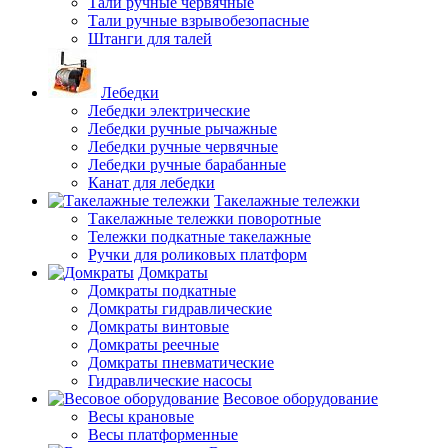
Тали ручные червячные
Тали ручные взрывобезопасные
Штанги для талей
Лебедки
Лебедки электрические
Лебедки ручные рычажные
Лебедки ручные червячные
Лебедки ручные барабанные
Канат для лебедки
Такелажные тележки
Такелажные тележки поворотные
Тележки подкатные такелажные
Ручки для роликовых платформ
Домкраты
Домкраты подкатные
Домкраты гидравлические
Домкраты винтовые
Домкраты реечные
Домкраты пневматические
Гидравлические насосы
Весовое оборудование
Весы крановые
Весы платформенные