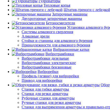
Гудронаторы
Тепловые копья
Штатив-треноги с лебедко
Затирочные машины
Двухроторные затирочные машины
Бетоносмесители
Установки алмазного бур
Системы алмазного сверления
Алмазные дрели
Стойки и станины для алмазного бурения
Принадлежности для алмазного бурения
Вибрационные катки
Вибротрамбовки
Вибротрамбовки дизельные
Вибротрамбовки электрические
Вибротрамбовки бензиновые
Виброрейки
Профиль (лезвие) для виброрейки
Привод для виброрейки
Обору
Станки для гибки арматуры
Станки для резки арматуры
Рубочные станки для арматуры
Ручные станки для резки арматуры
Станки для выпрямления арматуры и правильно-от