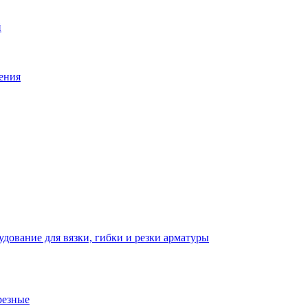
й
ения
дование для вязки, гибки и резки арматуры
резные