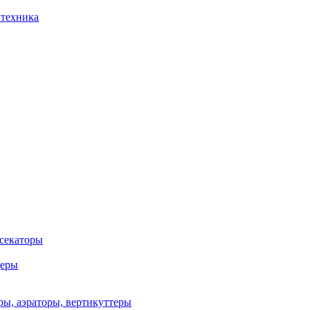
 техника
 секаторы
деры
ы, аэраторы, вертикуттеры