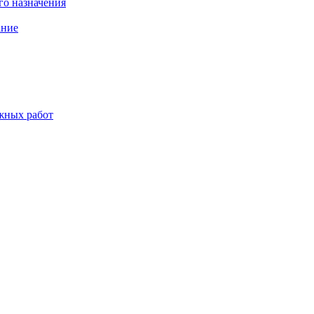
о назначения
ание
жных работ