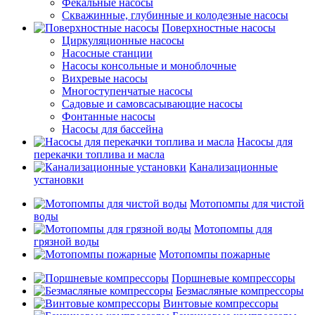
Фекальные насосы
Скважинные, глубинные и колодезные насосы
Поверхностные насосы
Циркуляционные насосы
Насосные станции
Насосы консольные и моноблочные
Вихревые насосы
Многоступенчатые насосы
Садовые и самовсасывающие насосы
Фонтанные насосы
Насосы для бассейна
Насосы для
перекачки топлива и масла
Канализационные
установки
Мотопомпы для чистой
воды
Мотопомпы для
грязной воды
Мотопомпы пожарные
Поршневые компрессоры
Безмасляные компрессоры
Винтовые компрессоры