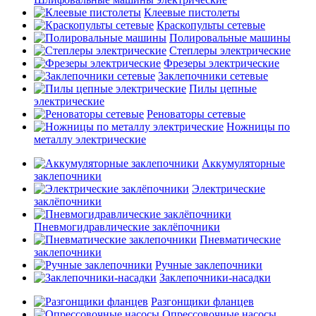
Клеевые пистолеты
Краскопульты сетевые
Полировальные машины
Степлеры электрические
Фрезеры электрические
Заклепочники сетевые
Пилы цепные
электрические
Реноваторы сетевые
Ножницы по
металлу электрические
Аккумуляторные
заклепочники
Электрические
заклёпочники
Пневмогидравлические заклёпочники
Пневматические
заклепочники
Ручные заклепочники
Заклепочники-насадки
Разгонщики фланцев
Опрессовочные насосы