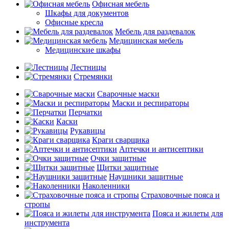
Офисная мебель
Шкафы для документов
Офисные кресла
Мебель для раздевалок
Медицинская мебель
Медицинские шкафы
Лестницы
Стремянки
Сварочные маски
Маски и респираторы
Перчатки
Каски
Рукавицы
Краги сварщика
Аптечки и антисептики
Очки защитные
Щитки защитные
Наушники защитные
Наколенники
Страховочные пояса и
стропы
Пояса и жилеты для
инструмента