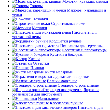
Молотки, кувалды, киянки
Топоры
Маркеры, карандаши и
мелки
Ножовки
Строительные ножи
Метчики
Пистолеты для
монтажной пены
Кордщетки ручные
Пистолеты для герметика
Пассатижи и плоскогубцы
Кусачки и бокорезы
Клещи
Отвертки
Плашки
Кисти малярные
Держатели и воротки
Валики малярные
Степлеры строительные
Ящики и
органайзеры для инструмента
Напильники
Кабелерезы ручные
Пистолеты для