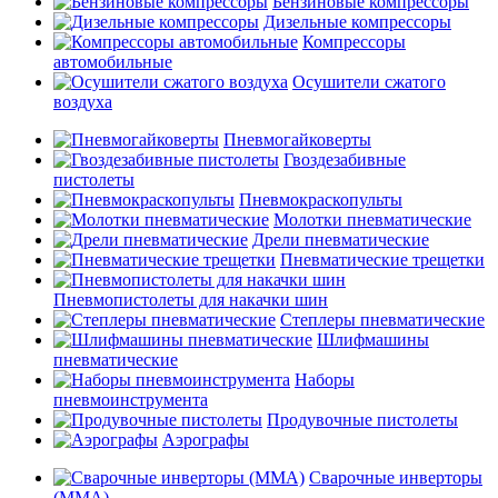
Бензиновые компрессоры
Дизельные компрессоры
Компрессоры
автомобильные
Осушители сжатого
воздуха
Пневмогайковерты
Гвоздезабивные
пистолеты
Пневмокраскопульты
Молотки пневматические
Дрели пневматические
Пневматические трещетки
Пневмопистолеты для накачки шин
Степлеры пневматические
Шлифмашины
пневматические
Наборы
пневмоинструмента
Продувочные пистолеты
Аэрографы
Сварочные инверторы
(MMA)