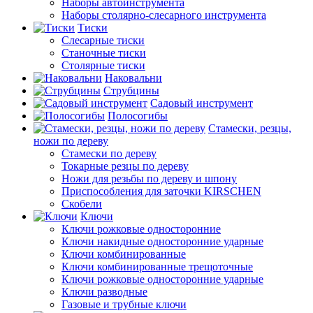
Наборы автоинструмента
Наборы столярно-слесарного инструмента
Тиски
Слесарные тиски
Станочные тиски
Столярные тиски
Наковальни
Струбцины
Садовый инструмент
Полосогибы
Стамески, резцы,
ножи по дереву
Стамески по дереву
Токарные резцы по дереву
Ножи для резьбы по дереву и шпону
Приспособления для заточки KIRSCHEN
Скобели
Ключи
Ключи рожковые односторонние
Ключи накидные односторонние ударные
Ключи комбинированные
Ключи комбинированные трещоточные
Ключи рожковые односторонние ударные
Ключи разводные
Газовые и трубные ключи