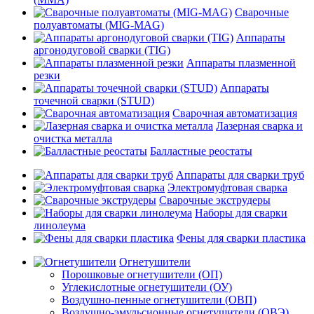
Сварочные
полуавтоматы (MIG-MAG)
Аппараты
аргонодуговой сварки (TIG)
Аппараты плазменной
резки
Аппараты
точечной сварки (STUD)
Сварочная автоматизация
Лазерная сварка и
очистка металла
Балластные реостаты
Аппараты для сварки труб
Электромуфтовая сварка
Сварочные экструдеры
Наборы для сварки
линолеума
Фены для сварки пластика
Огнетушители
Порошковые огнетушители (ОП)
Углекислотные огнетушители (ОУ)
Воздушно-пенные огнетушители (ОВП)
Воздушно-эмульсионные огнетушители (ОВЭ)