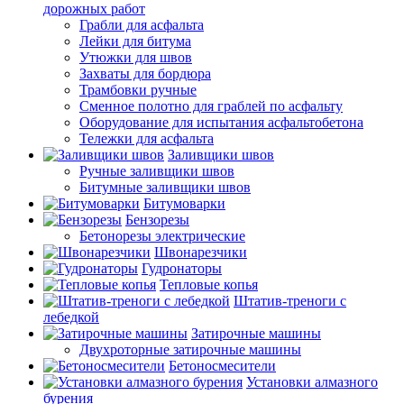
дорожных работ
Грабли для асфальта
Лейки для битума
Утюжки для швов
Захваты для бордюра
Трамбовки ручные
Сменное полотно для граблей по асфальту
Оборудование для испытания асфальтобетона
Тележки для асфальта
Заливщики швов
Ручные заливщики швов
Битумные заливщики швов
Битумоварки
Бензорезы
Бетонорезы электрические
Швонарезчики
Гудронаторы
Тепловые копья
Штатив-треноги с
лебедкой
Затирочные машины
Двухроторные затирочные машины
Бетоносмесители
Установки алмазного
бурения