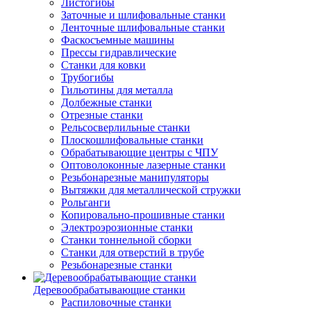
Листогибы
Заточные и шлифовальные станки
Ленточные шлифовальные станки
Фаскосъемные машины
Прессы гидравлические
Станки для ковки
Трубогибы
Гильотины для металла
Долбежные станки
Отрезные станки
Рельсосверлильные станки
Плоскошлифовальные станки
Обрабатывающие центры с ЧПУ
Оптоволоконные лазерные станки
Резьбонарезные манипуляторы
Вытяжки для металлической стружки
Рольганги
Копировально-прошивные станки
Электроэрозионные станки
Станки тоннельной сборки
Станки для отверстий в трубе
Резьбонарезные станки
Деревообрабатывающие станки
Распиловочные станки