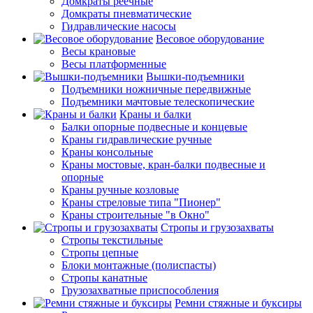
Домкраты реечные
Домкраты пневматические
Гидравлические насосы
Весовое оборудование
Весы крановые
Весы платформенные
Вышки-подъемники
Подъемники ножничные передвижные
Подъемники мачтовые телескопические
Краны и балки
Балки опорные подвесные и концевые
Краны гидравлические ручные
Краны консольные
Краны мостовые, кран-балки подвесные и
опорные
Краны ручные козловые
Краны стреловые типа "Пионер"
Краны строительные "в Окно"
Стропы и грузозахваты
Стропы текстильные
Стропы цепные
Блоки монтажные (полиспасты)
Стропы канатные
Грузозахватные приспособления
Ремни стяжные и буксиры