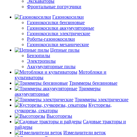
Экскаваторы
Фронтальные погрузчики
Газонокосилки
Газонокосилки бензиновые
Газонокосилки аккумуляторные
Газонокосилки электрические
Роботы-газонокосилки
Газонокосилки механические
Цепные пилы
Бензопилы
Электропилы
Аккумуляторные пилы
Мотоблоки и
культиваторы
Триммеры бензиновые
Триммеры
аккумуляторные
Триммеры электрические
Кусторезы,
сучкорезы, секаторы
Высоторезы
Садовые тракторы и
райдеры
Измельчители веток