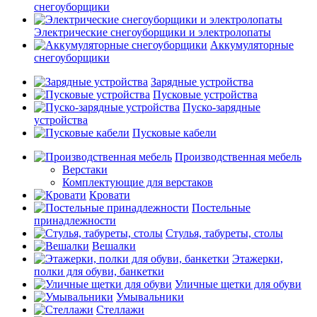
снегоуборщики
Электрические снегоуборщики и электролопаты
Аккумуляторные
снегоуборщики
Зарядные устройства
Пусковые устройства
Пуско-зарядные
устройства
Пусковые кабели
Производственная мебель
Верстаки
Комплектующие для верстаков
Кровати
Постельные
принадлежности
Стулья, табуреты, столы
Вешалки
Этажерки,
полки для обуви, банкетки
Уличные щетки для обуви
Умывальники
Стеллажи