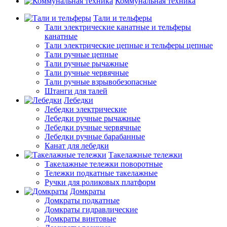
Коммунальная техника
Тали и тельферы
Тали электрические канатные и тельферы
канатные
Тали электрические цепные и тельферы цепные
Тали ручные цепные
Тали ручные рычажные
Тали ручные червячные
Тали ручные взрывобезопасные
Штанги для талей
Лебедки
Лебедки электрические
Лебедки ручные рычажные
Лебедки ручные червячные
Лебедки ручные барабанные
Канат для лебедки
Такелажные тележки
Такелажные тележки поворотные
Тележки подкатные такелажные
Ручки для роликовых платформ
Домкраты
Домкраты подкатные
Домкраты гидравлические
Домкраты винтовые