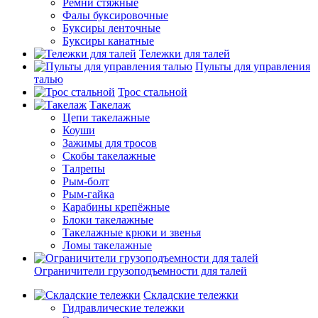
Ремни стяжные
Фалы буксировочные
Буксиры ленточные
Буксиры канатные
Тележки для талей
Пульты для управления
талью
Трос стальной
Такелаж
Цепи такелажные
Коуши
Зажимы для тросов
Скобы такелажные
Талрепы
Рым-болт
Рым-гайка
Карабины крепёжные
Блоки такелажные
Такелажные крюки и звенья
Ломы такелажные
Ограничители грузоподъемности для талей
Складские тележки
Гидравлические тележки