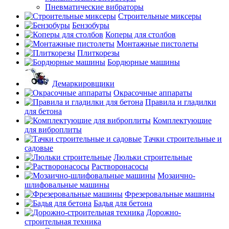
Пневматические вибраторы
Строительные миксеры
Бензобуры
Коперы для столбов
Монтажные пистолеты
Плиткорезы
Бордюрные машины
Демаркировщики
Окрасочные аппараты
Правила и гладилки
для бетона
Комплектующие
для виброплиты
Тачки строительные и
садовые
Люльки строительные
Растворонасосы
Мозаично-
шлифовальные машины
Фрезеровальные машины
Бадья для бетона
Дорожно-
строительная техника