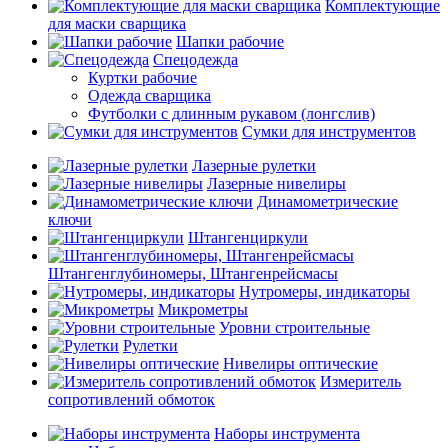
Комплектующие
для маски сварщика
Шапки рабочие
Спецодежда
Куртки рабочие
Одежда сварщика
Футболки с длинным рукавом (лонгслив)
Сумки для инструментов
Лазерные рулетки
Лазерные нивелиры
Динамометрические
ключи
Штангенциркули
Штангенглубиномеры, Штангенрейсмасы
Нутромеры, индикаторы
Микрометры
Уровни строительные
Рулетки
Нивелиры оптические
Измеритель
сопротивлений обмоток
Наборы инструмента