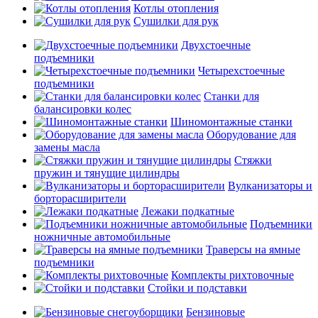
Котлы отопления
Сушилки для рук
Двухстоечные
подъемники
Четырехстоечные
подъемники
Станки для
балансировки колес
Шиномонтажные станки
Оборудование для
замены масла
Стяжки
пружин и тянущие цилиндры
Вулканизаторы и
борторасширители
Лежаки подкатные
Подъемники
ножничные автомобильные
Траверсы на ямные
подъемники
Комплекты рихтовочные
Стойки и подставки
Бензиновые