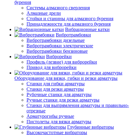
бурения
Системы алмазного сверления
Алмазные дрели
Стойки и станины для алмазного бурения
Принадлежности для алмазного бурения
Вибрационные катки
Вибротрамбовки
Вибротрамбовки дизельные
Вибротрамбовки электрические
Вибротрамбовки бензиновые
Виброрейки
Профиль (лезвие) для виброрейки
Привод для виброрейки
Оборудование для вязки, гибки и резки арматуры
Станки для гибки арматуры
Станки для резки арматуры
Рубочные станки для арматуры
Ручные станки для резки арматуры
Станки для выпрямления арматуры и правильно-
отрезные
Арматурогибы ручные
Пистолеты для вязки арматуры
Глубинные вибраторы
Высокочастотные вибраторы