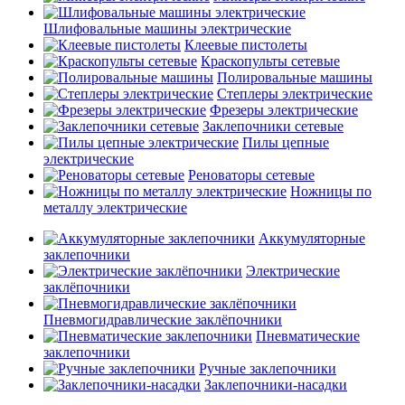
Шлифовальные машины электрические
Клеевые пистолеты
Краскопульты сетевые
Полировальные машины
Степлеры электрические
Фрезеры электрические
Заклепочники сетевые
Пилы цепные
электрические
Реноваторы сетевые
Ножницы по
металлу электрические
Аккумуляторные
заклепочники
Электрические
заклёпочники
Пневмогидравлические заклёпочники
Пневматические
заклепочники
Ручные заклепочники
Заклепочники-насадки