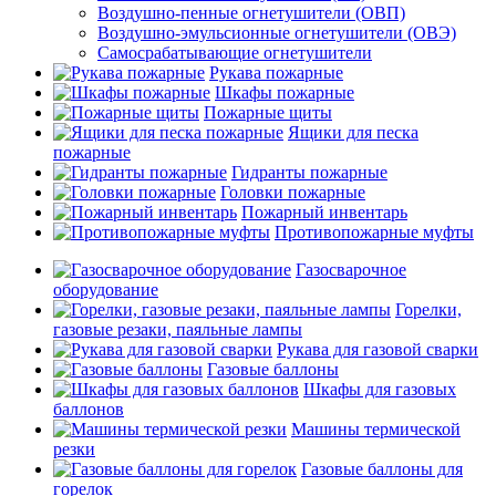
Воздушно-пенные огнетушители (ОВП)
Воздушно-эмульсионные огнетушители (ОВЭ)
Самосрабатывающие огнетушители
Рукава пожарные
Шкафы пожарные
Пожарные щиты
Ящики для песка
пожарные
Гидранты пожарные
Головки пожарные
Пожарный инвентарь
Противопожарные муфты
Газосварочное
оборудование
Горелки,
газовые резаки, паяльные лампы
Рукава для газовой сварки
Газовые баллоны
Шкафы для газовых
баллонов
Машины термической
резки
Газовые баллоны для
горелок