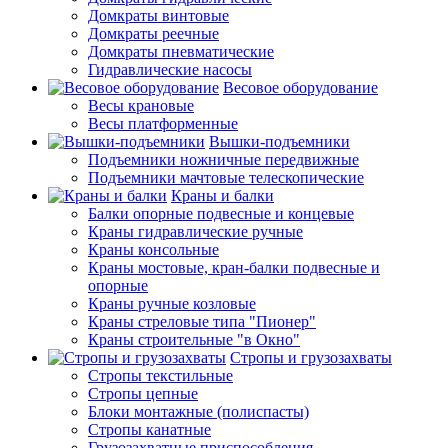
Домкраты винтовые
Домкраты реечные
Домкраты пневматические
Гидравлические насосы
Весовое оборудование
Весы крановые
Весы платформенные
Вышки-подъемники
Подъемники ножничные передвижные
Подъемники мачтовые телескопические
Краны и балки
Балки опорные подвесные и концевые
Краны гидравлические ручные
Краны консольные
Краны мостовые, кран-балки подвесные и
опорные
Краны ручные козловые
Краны стреловые типа "Пионер"
Краны строительные "в Окно"
Стропы и грузозахваты
Стропы текстильные
Стропы цепные
Блоки монтажные (полиспасты)
Стропы канатные
Грузозахватные приспособления