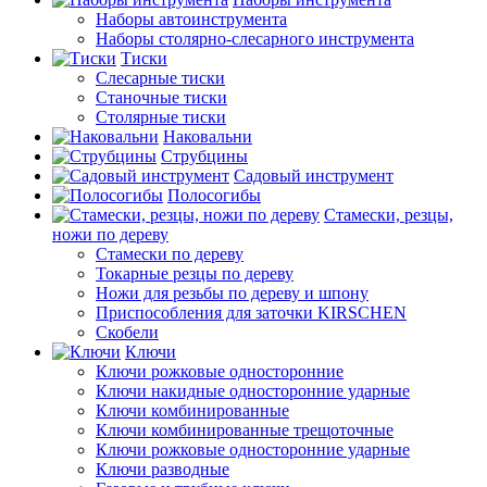
Наборы автоинструмента
Наборы столярно-слесарного инструмента
Тиски
Слесарные тиски
Станочные тиски
Столярные тиски
Наковальни
Струбцины
Садовый инструмент
Полосогибы
Стамески, резцы,
ножи по дереву
Стамески по дереву
Токарные резцы по дереву
Ножи для резьбы по дереву и шпону
Приспособления для заточки KIRSCHEN
Скобели
Ключи
Ключи рожковые односторонние
Ключи накидные односторонние ударные
Ключи комбинированные
Ключи комбинированные трещоточные
Ключи рожковые односторонние ударные
Ключи разводные