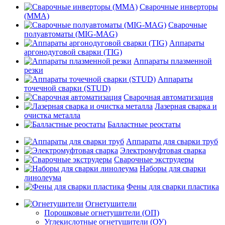
Сварочные инверторы
(MMA)
Сварочные
полуавтоматы (MIG-MAG)
Аппараты
аргонодуговой сварки (TIG)
Аппараты плазменной
резки
Аппараты
точечной сварки (STUD)
Сварочная автоматизация
Лазерная сварка и
очистка металла
Балластные реостаты
Аппараты для сварки труб
Электромуфтовая сварка
Сварочные экструдеры
Наборы для сварки
линолеума
Фены для сварки пластика
Огнетушители
Порошковые огнетушители (ОП)
Углекислотные огнетушители (ОУ)