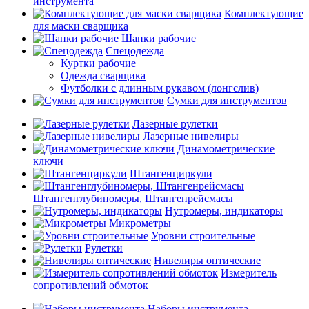
инструмента
Комплектующие
для маски сварщика
Шапки рабочие
Спецодежда
Куртки рабочие
Одежда сварщика
Футболки с длинным рукавом (лонгслив)
Сумки для инструментов
Лазерные рулетки
Лазерные нивелиры
Динамометрические
ключи
Штангенциркули
Штангенглубиномеры, Штангенрейсмасы
Нутромеры, индикаторы
Микрометры
Уровни строительные
Рулетки
Нивелиры оптические
Измеритель
сопротивлений обмоток
Наборы инструмента