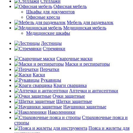
Стеллажи
Офисная мебель
Шкафы для документов
Офисные кресла
Мебель для раздевалок
Медицинская мебель
Медицинские шкафы
Лестницы
Стремянки
Сварочные маски
Маски и респираторы
Перчатки
Каски
Рукавицы
Краги сварщика
Аптечки и антисептики
Очки защитные
Щитки защитные
Наушники защитные
Наколенники
Страховочные пояса и
стропы
Пояса и жилеты для