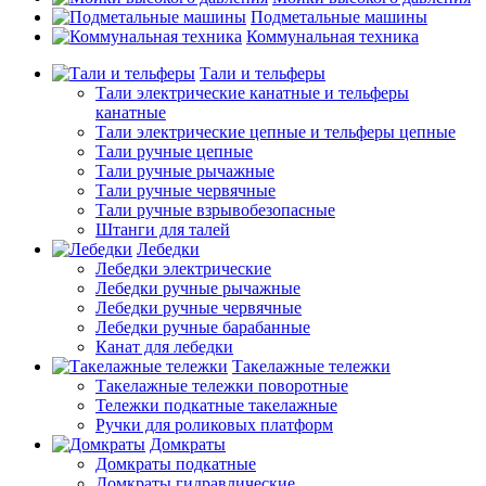
Подметальные машины
Коммунальная техника
Тали и тельферы
Тали электрические канатные и тельферы
канатные
Тали электрические цепные и тельферы цепные
Тали ручные цепные
Тали ручные рычажные
Тали ручные червячные
Тали ручные взрывобезопасные
Штанги для талей
Лебедки
Лебедки электрические
Лебедки ручные рычажные
Лебедки ручные червячные
Лебедки ручные барабанные
Канат для лебедки
Такелажные тележки
Такелажные тележки поворотные
Тележки подкатные такелажные
Ручки для роликовых платформ
Домкраты
Домкраты подкатные
Домкраты гидравлические