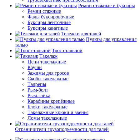
Ремни стяжные и буксиры
Ремни стяжные
Фалы буксировочные
Буксиры ленточные
Буксиры канатные
Тележки для талей
Пульты для управления
талью
Трос стальной
Такелаж
Цепи такелажные
Коуши
Зажимы для тросов
Скобы такелажные
Талрепы
Рым-болт
Рым-гайка
Карабины крепёжные
Блоки такелажные
Такелажные крюки и звенья
Ломы такелажные
Ограничители грузоподъемности для талей
Складские тележки