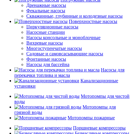
Дренажные насосы
Фекальные насосы
Скважинные, глубинные и колодезные насосы
Поверхностные насосы
Циркуляционные насосы
Насосные станции
Насосы консольные и моноблочные
Вихревые насосы
Многоступенчатые насосы
Садовые и самовсасывающие насосы
Фонтанные насосы
Насосы для бассейна
Насосы для
перекачки топлива и масла
Канализационные
установки
Мотопомпы для чистой
воды
Мотопомпы для
грязной воды
Мотопомпы пожарные
Поршневые компрессоры
Безмасляные компрессоры