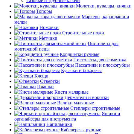
Газовые и трубные ключи
Молотки, кувалды, киянки
Топоры
Маркеры, карандаши и
мелки
Ножовки
Строительные ножи
Метчики
Пистолеты для
монтажной пены
Кордщетки ручные
Пистолеты для герметика
Пассатижи и плоскогубцы
Кусачки и бокорезы
Клещи
Отвертки
Плашки
Кисти малярные
Держатели и воротки
Валики малярные
Степлеры строительные
Ящики и
органайзеры для инструмента
Напильники
Кабелерезы ручные