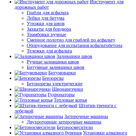
Инструмент для
дорожных работ
Грабли для асфальта
Лейки для битума
Утюжки для швов
Захваты для бордюра
Трамбовки ручные
Сменное полотно для граблей по асфальту
Оборудование для испытания асфальтобетона
Тележки для асфальта
Заливщики швов
Ручные заливщики швов
Битумные заливщики швов
Битумоварки
Бензорезы
Бетонорезы электрические
Швонарезчики
Гудронаторы
Тепловые копья
Штатив-треноги с
лебедкой
Затирочные машины
Двухроторные затирочные машины
Бетоносмесители
Установки алмазного