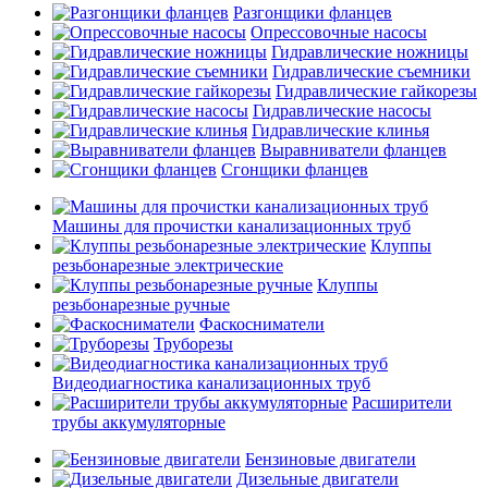
Разгонщики фланцев
Опрессовочные насосы
Гидравлические ножницы
Гидравлические съемники
Гидравлические гайкорезы
Гидравлические насосы
Гидравлические клинья
Выравниватели фланцев
Сгонщики фланцев
Машины для прочистки канализационных труб
Клуппы
резьбонарезные электрические
Клуппы
резьбонарезные ручные
Фаскосниматели
Труборезы
Видеодиагностика канализационных труб
Расширители
трубы аккумуляторные
Бензиновые двигатели
Дизельные двигатели