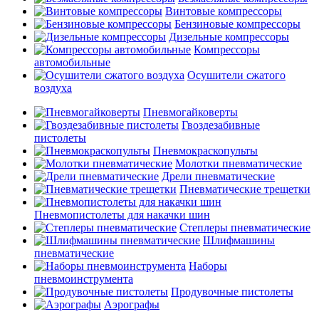
Винтовые компрессоры
Бензиновые компрессоры
Дизельные компрессоры
Компрессоры
автомобильные
Осушители сжатого
воздуха
Пневмогайковерты
Гвоздезабивные
пистолеты
Пневмокраскопульты
Молотки пневматические
Дрели пневматические
Пневматические трещетки
Пневмопистолеты для накачки шин
Степлеры пневматические
Шлифмашины
пневматические
Наборы
пневмоинструмента
Продувочные пистолеты
Аэрографы