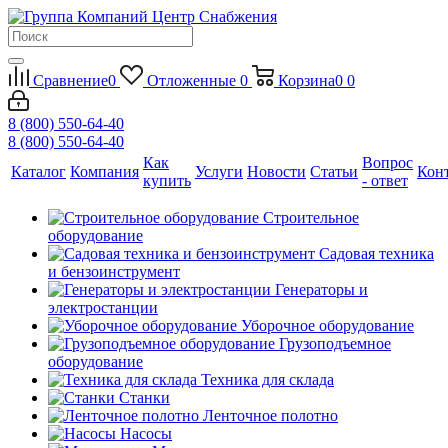
Сравнение
0
Отложенные
0
Корзина
0
0
8 (800) 550-64-40
8 (800) 550-64-40
Как
Вопрос
Каталог
Компания
Услуги
Новости
Статьи
Кон
купить
- ответ
Строительное
оборудование
Садовая техника
и бензоинструмент
Генераторы и
электростанции
Уборочное оборудование
Грузоподъемное
оборудование
Техника для склада
Станки
Ленточное полотно
Насосы