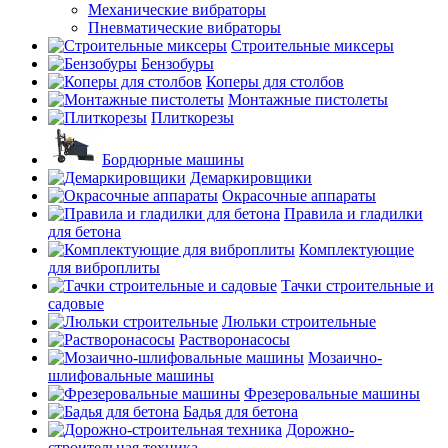
Механические вибраторы
Пневматические вибраторы
Строительные миксеры
Бензобуры
Коперы для столбов
Монтажные пистолеты
Плиткорезы
Бордюрные машины
Демаркировщики
Окрасочные аппараты
Правила и гладилки
для бетона
Комплектующие
для виброплиты
Тачки строительные и
садовые
Люльки строительные
Растворонасосы
Мозаично-
шлифовальные машины
Фрезеровальные машины
Бадья для бетона
Дорожно-
строительная техника