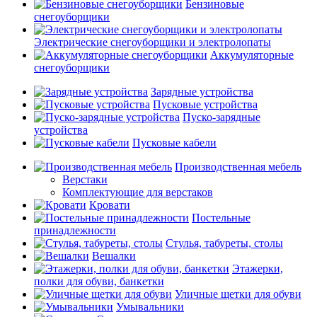
Бензиновые
снегоуборщики
Электрические снегоуборщики и электролопаты
Аккумуляторные
снегоуборщики
Зарядные устройства
Пусковые устройства
Пуско-зарядные
устройства
Пусковые кабели
Производственная мебель
Верстаки
Комплектующие для верстаков
Кровати
Постельные
принадлежности
Стулья, табуреты, столы
Вешалки
Этажерки,
полки для обуви, банкетки
Уличные щетки для обуви
Умывальники