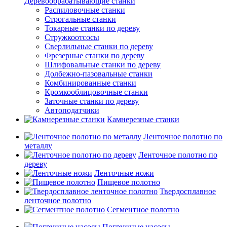
Деревообрабатывающие станки
Распиловочные станки
Строгальные станки
Токарные станки по дереву
Стружкоотсосы
Сверлильные станки по дереву
Фрезерные станки по дереву
Шлифовальные станки по дереву
Долбежно-пазовальные станки
Комбинированные станки
Кромкооблицовочные станки
Заточные станки по дереву
Автоподатчики
Камнерезные станки
Ленточное полотно по
металлу
Ленточное полотно по
дереву
Ленточные ножи
Пищевое полотно
Твердосплавное
ленточное полотно
Сегментное полотно
Погружные насосы