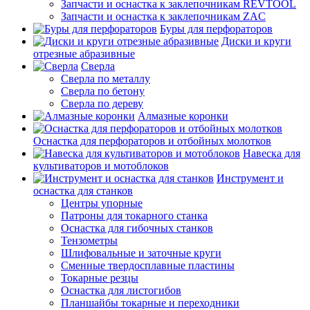
Запчасти и оснастка к заклепочникам REVTOOL
Запчасти и оснастка к заклепочникам ZAC
Буры для перфораторов
Диски и круги
отрезные абразивные
Сверла
Сверла по металлу
Сверла по бетону
Сверла по дереву
Алмазные коронки
Оснастка для перфораторов и отбойных молотков
Навеска для
культиваторов и мотоблоков
Инструмент и
оснастка для станков
Центры упорные
Патроны для токарного станка
Оснастка для гибочных станков
Тензометры
Шлифовальные и заточные круги
Сменные твердосплавные пластины
Токарные резцы
Оснастка для листогибов
Планшайбы токарные и переходники