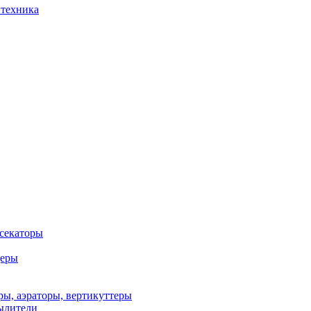
 техника
 секаторы
деры
ы, аэраторы, вертикуттеры
ылители