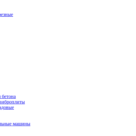
резные
 бетона
виброплиты
садовые
льные машины