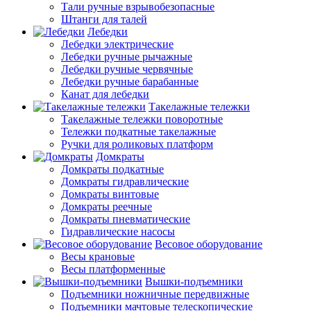
Тали ручные взрывобезопасные
Штанги для талей
Лебедки
Лебедки электрические
Лебедки ручные рычажные
Лебедки ручные червячные
Лебедки ручные барабанные
Канат для лебедки
Такелажные тележки
Такелажные тележки поворотные
Тележки подкатные такелажные
Ручки для роликовых платформ
Домкраты
Домкраты подкатные
Домкраты гидравлические
Домкраты винтовые
Домкраты реечные
Домкраты пневматические
Гидравлические насосы
Весовое оборудование
Весы крановые
Весы платформенные
Вышки-подъемники
Подъемники ножничные передвижные
Подъемники мачтовые телескопические