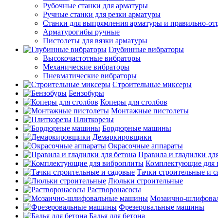
Рубочные станки для арматуры
Ручные станки для резки арматуры
Станки для выпрямления арматуры и правильно-от
Арматурогибы ручные
Пистолеты для вязки арматуры
Глубинные вибраторы
Высокочастотные вибраторы
Механические вибраторы
Пневматические вибраторы
Строительные миксеры
Бензобуры
Коперы для столбов
Монтажные пистолеты
Плиткорезы
Бордюрные машины
Демаркировщики
Окрасочные аппараты
Правила и гладилки для
Комплектующие для 
Тачки строительные и 
Люльки строительные
Растворонасосы
Мозаично-шлифова
Фрезеровальные машины
Бадья для бетона