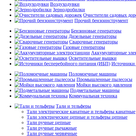
Воздуходувки
Зернодробилки
Очистители садовых до
Прочий бензоинструмент
Бензиновые генераторы
Дизельные генераторы
Сварочные генераторы
Газовые генераторы
Аккумуляторные эле
Осветительные вышки
Источники 
Поломоечные машины
Промышленные пылесосы
Мойки высокого давления
Подметальные машины
Коммунальная техника
Тали и тельферы
Тали электрические канатные и тельферы канатные
Тали электрические цепные и тельферы цепные
Тали ручные цепные
Тали ручные рычажные
Тали ручные червячные