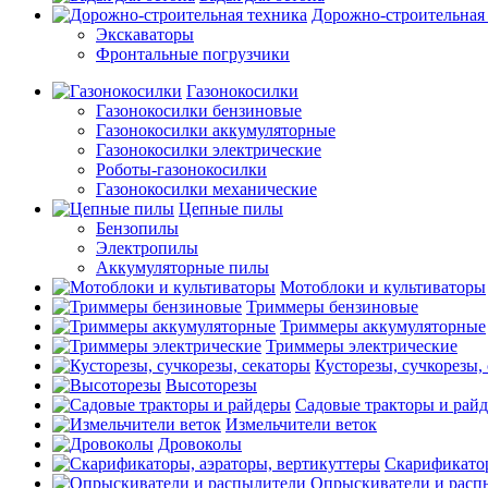
Дорожно-строительная
Экскаваторы
Фронтальные погрузчики
Газонокосилки
Газонокосилки бензиновые
Газонокосилки аккумуляторные
Газонокосилки электрические
Роботы-газонокосилки
Газонокосилки механические
Цепные пилы
Бензопилы
Электропилы
Аккумуляторные пилы
Мотоблоки и культиваторы
Триммеры бензиновые
Триммеры аккумуляторные
Триммеры электрические
Кусторезы, сучкорезы,
Высоторезы
Садовые тракторы и рай
Измельчители веток
Дровоколы
Скарификатор
Опрыскиватели и расп