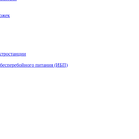
рожек
ктростанции
бесперебойного питания (ИБП)