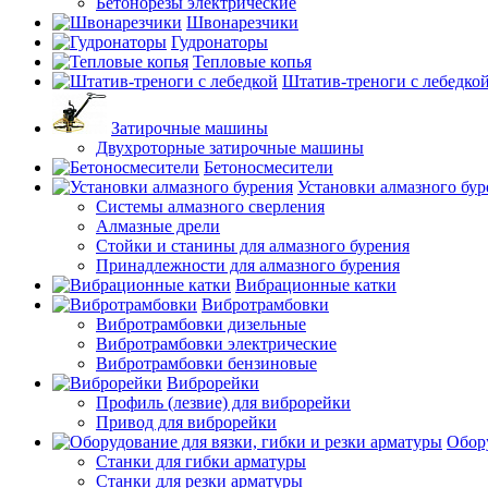
Бетонорезы электрические
Швонарезчики
Гудронаторы
Тепловые копья
Штатив-треноги с лебедко
Затирочные машины
Двухроторные затирочные машины
Бетоносмесители
Установки алмазного бур
Системы алмазного сверления
Алмазные дрели
Стойки и станины для алмазного бурения
Принадлежности для алмазного бурения
Вибрационные катки
Вибротрамбовки
Вибротрамбовки дизельные
Вибротрамбовки электрические
Вибротрамбовки бензиновые
Виброрейки
Профиль (лезвие) для виброрейки
Привод для виброрейки
Обору
Станки для гибки арматуры
Станки для резки арматуры