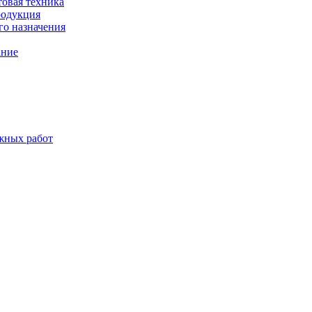
товая техника
родукция
о назначения
ание
жных работ