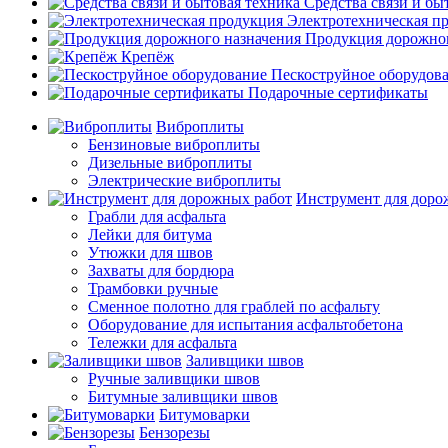
Средства связи и бы
Электротехническая п
Продукция дорожног
Крепёж
Пескоструйное оборудов
Подарочные сертификаты
Виброплиты
Бензиновые виброплиты
Дизельные виброплиты
Электрические виброплиты
Инструмент для доро
Грабли для асфальта
Лейки для битума
Утюжки для швов
Захваты для бордюра
Трамбовки ручные
Сменное полотно для граблей по асфальту
Оборудование для испытания асфальтобетона
Тележки для асфальта
Заливщики швов
Ручные заливщики швов
Битумные заливщики швов
Битумоварки
Бензорезы