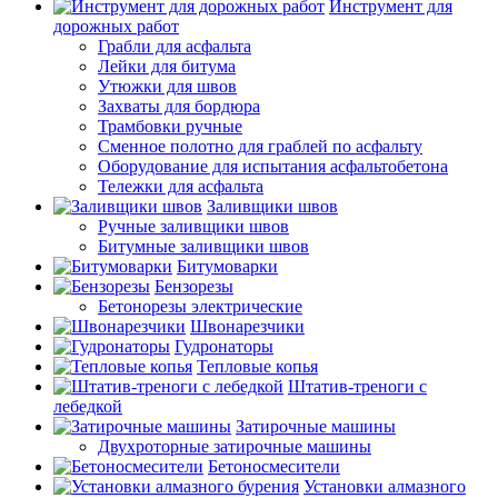
Инструмент для
дорожных работ
Грабли для асфальта
Лейки для битума
Утюжки для швов
Захваты для бордюра
Трамбовки ручные
Сменное полотно для граблей по асфальту
Оборудование для испытания асфальтобетона
Тележки для асфальта
Заливщики швов
Ручные заливщики швов
Битумные заливщики швов
Битумоварки
Бензорезы
Бетонорезы электрические
Швонарезчики
Гудронаторы
Тепловые копья
Штатив-треноги с
лебедкой
Затирочные машины
Двухроторные затирочные машины
Бетоносмесители
Установки алмазного