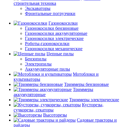
строительная техника
Экскаваторы
Фронтальные погрузчики
Газонокосилки
Газонокосилки бензиновые
Газонокосилки аккумуляторные
Газонокосилки электрические
Роботы-газонокосилки
Газонокосилки механические
Цепные пилы
Бензопилы
Электропилы
Аккумуляторные пилы
Мотоблоки и
культиваторы
Триммеры бензиновые
Триммеры
аккумуляторные
Триммеры электрические
Кусторезы,
сучкорезы, секаторы
Высоторезы
Садовые тракторы и
райдеры