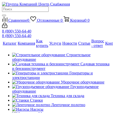
Сравнение
0
Отложенные
0
Корзина
0
0
8 (800) 550-64-40
8 (800) 550-64-40
Как
Вопрос
Каталог
Компания
Услуги
Новости
Статьи
Кон
купить
- ответ
Строительное
оборудование
Садовая техника
и бензоинструмент
Генераторы и
электростанции
Уборочное оборудование
Грузоподъемное
оборудование
Техника для склада
Станки
Ленточное полотно
Насосы