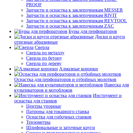
PROOF
Запчасти и оснастка к заклепочникам MESSER
Запчасти и оснастка к заклепочникам RIVIT
Запчасти и оснастка к заклепочникам REVTOOL
Запчасти и оснастка к заклепочникам ZAC
Буры для перфораторов
Диски и круги
отрезные абразивные
Сверла
Сверла по металлу
Сверла по бетону
Сверла по дереву
Алмазные коронки
Оснастка для перфораторов и отбойных молотков
Навеска для
культиваторов и мотоблоков
Инструмент и
оснастка для станков
Центры упорные
Патроны для токарного станка
Оснастка для гибочных станков
Тензометры
Шлифовальные и заточные круги
Сменные твердосплавные пластины