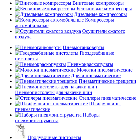
Винтовые компрессоры
Бензиновые компрессоры
Дизельные компрессоры
Компрессоры
автомобильные
Осушители сжатого
воздуха
Пневмогайковерты
Гвоздезабивные
пистолеты
Пневмокраскопульты
Молотки пневматические
Дрели пневматические
Пневматические трещетки
Пневмопистолеты для накачки шин
Степлеры пневматические
Шлифмашины
пневматические
Наборы
пневмоинструмента
Продувочные пистолеты