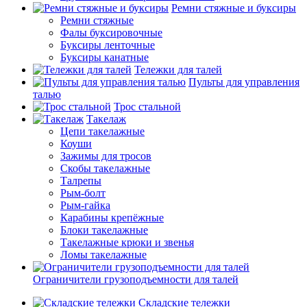
Ремни стяжные и буксиры
Ремни стяжные
Фалы буксировочные
Буксиры ленточные
Буксиры канатные
Тележки для талей
Пульты для управления
талью
Трос стальной
Такелаж
Цепи такелажные
Коуши
Зажимы для тросов
Скобы такелажные
Талрепы
Рым-болт
Рым-гайка
Карабины крепёжные
Блоки такелажные
Такелажные крюки и звенья
Ломы такелажные
Ограничители грузоподъемности для талей
Складские тележки