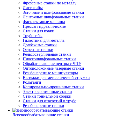
Фрезерные станки по металлу
Листогибы
Заточные и шлифовальные станки
Ленточные шлифовальные станки
Фаскосъемные машины
Прессы гидравлические
Станки для ковки
Трубогибы
Гильотины для металла
Долбежные станки
Отрезные станки
Рельсосверлильные станки
Плоскошлифовальные станки
Обрабатывающие центры с ЧПУ
Оптоволоконные лазерные станки
Резьбонарезные манипуляторы
Вытяжки для металлической стружки
Рольганги
Копировально-прошивные станки
Электроэрозионные станки
Станки тоннельной сборки
Станки для отверстий в трубе
Резьбонарезные станки
Деревообрабатывающие станки