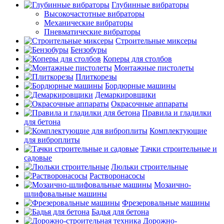
Глубинные вибраторы
Высокочастотные вибраторы
Механические вибраторы
Пневматические вибраторы
Строительные миксеры
Бензобуры
Коперы для столбов
Монтажные пистолеты
Плиткорезы
Бордюрные машины
Демаркировщики
Окрасочные аппараты
Правила и гладилки
для бетона
Комплектующие
для виброплиты
Тачки строительные и
садовые
Люльки строительные
Растворонасосы
Мозаично-
шлифовальные машины
Фрезеровальные машины
Бадья для бетона
Дорожно-