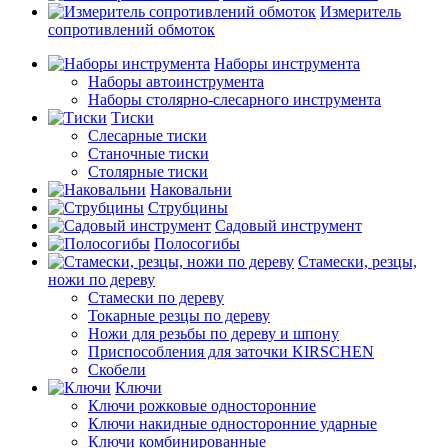
Измеритель
сопротивлений обмоток
Наборы инструмента
Наборы автоинструмента
Наборы столярно-слесарного инструмента
Тиски
Слесарные тиски
Станочные тиски
Столярные тиски
Наковальни
Струбцины
Садовый инструмент
Полосогибы
Стамески, резцы,
ножи по дереву
Стамески по дереву
Токарные резцы по дереву
Ножи для резьбы по дереву и шпону
Приспособления для заточки KIRSCHEN
Скобели
Ключи
Ключи рожковые односторонние
Ключи накидные односторонние ударные
Ключи комбинированные