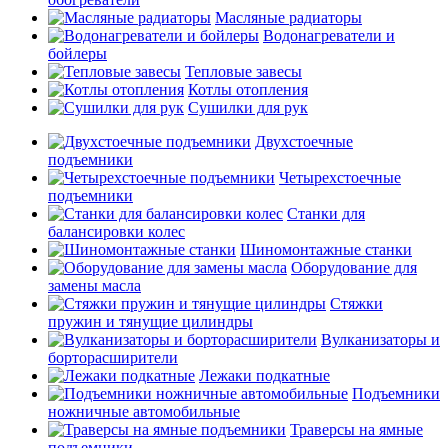
Масляные радиаторы
Водонагреватели и
бойлеры
Тепловые завесы
Котлы отопления
Сушилки для рук
Двухстоечные
подъемники
Четырехстоечные
подъемники
Станки для
балансировки колес
Шиномонтажные станки
Оборудование для
замены масла
Стяжки
пружин и тянущие цилиндры
Вулканизаторы и
борторасширители
Лежаки подкатные
Подъемники
ножничные автомобильные
Траверсы на ямные
подъемники