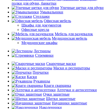
полки для обуви, банкетки
Уличные щетки для обуви
Умывальники
Стеллажи
Офисная мебель
Шкафы для документов
Офисные кресла
Мебель для раздевалок
Медицинская мебель
Медицинские шкафы
Лестницы
Стремянки
Сварочные маски
Маски и респираторы
Перчатки
Каски
Рукавицы
Краги сварщика
Аптечки и антисептики
Очки защитные
Щитки защитные
Наушники защитные
Наколенники