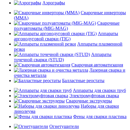
Аэрографы
Сварочные инверторы
(MMA)
Сварочные
полуавтоматы (MIG-MAG)
Аппараты
аргонодуговой сварки (TIG)
Аппараты плазменной
резки
Аппараты
точечной сварки (STUD)
Сварочная автоматизация
Лазерная сварка и
очистка металла
Балластные реостаты
Аппараты для сварки труб
Электромуфтовая сварка
Сварочные экструдеры
Наборы для сварки
линолеума
Фены для сварки пластика
Огнетушители