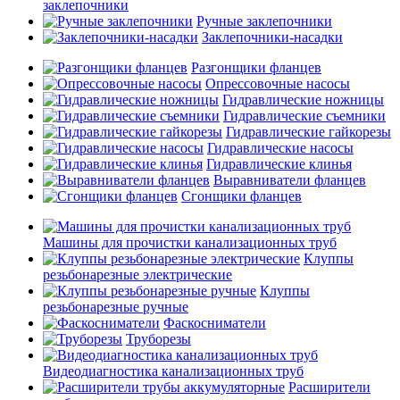
заклепочники
Ручные заклепочники
Заклепочники-насадки
Разгонщики фланцев
Опрессовочные насосы
Гидравлические ножницы
Гидравлические съемники
Гидравлические гайкорезы
Гидравлические насосы
Гидравлические клинья
Выравниватели фланцев
Сгонщики фланцев
Машины для прочистки канализационных труб
Клуппы
резьбонарезные электрические
Клуппы
резьбонарезные ручные
Фаскосниматели
Труборезы
Видеодиагностика канализационных труб
Расширители