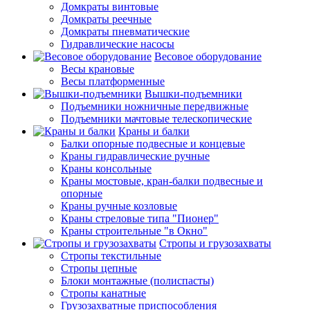
Домкраты винтовые
Домкраты реечные
Домкраты пневматические
Гидравлические насосы
Весовое оборудование
Весы крановые
Весы платформенные
Вышки-подъемники
Подъемники ножничные передвижные
Подъемники мачтовые телескопические
Краны и балки
Балки опорные подвесные и концевые
Краны гидравлические ручные
Краны консольные
Краны мостовые, кран-балки подвесные и
опорные
Краны ручные козловые
Краны стреловые типа "Пионер"
Краны строительные "в Окно"
Стропы и грузозахваты
Стропы текстильные
Стропы цепные
Блоки монтажные (полиспасты)
Стропы канатные
Грузозахватные приспособления