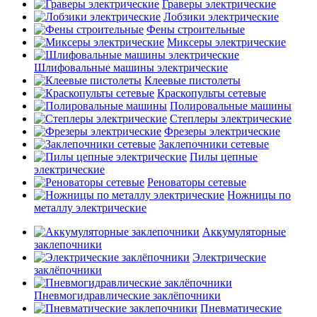
Граверы электрические
Лобзики электрические
Фены строительные
Миксеры электрические
Шлифовальные машины электрические
Клеевые пистолеты
Краскопульты сетевые
Полировальные машины
Степлеры электрические
Фрезеры электрические
Заклепочники сетевые
Пилы цепные
электрические
Реноваторы сетевые
Ножницы по
металлу электрические
Аккумуляторные
заклепочники
Электрические
заклёпочники
Пневмогидравлические заклёпочники
Пневматические