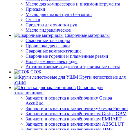
Масло для компрессоров и пневмоинструмента
Присадки
Масло для смазки цепи бензопил
Смазки
Средства для очистки рук
Масло гидравлическое
Сварочные материалы
Сварочные электроды
Проволока для сварки
Сварочные комплектующие
Сварочные горелки и плазменные резаки
Вольфрамовые электроды
Антипригарные жидкости и травильные пасты
СОЖ
Круги лепестковые для
УШМ
Оснастка для
заклепочников
Запчасти и оснастка к заклёпочнику Gesipa
AccuBird
Запчасти и оснастка к заклёпочнику Gesipa Firebird
Запчасти и оснастка к заклёпочникам Gesipa GBM
Запчасти и оснастка к заклёпочникам EMHART
Запчасти и оснастка к заклепочникам ABSOLUT
Запчасти и оснастка к заклепочникам TIME-