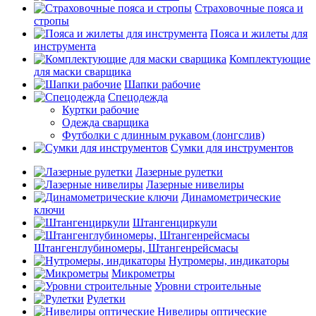
Страховочные пояса и
стропы
Пояса и жилеты для
инструмента
Комплектующие
для маски сварщика
Шапки рабочие
Спецодежда
Куртки рабочие
Одежда сварщика
Футболки с длинным рукавом (лонгслив)
Сумки для инструментов
Лазерные рулетки
Лазерные нивелиры
Динамометрические
ключи
Штангенциркули
Штангенглубиномеры, Штангенрейсмасы
Нутромеры, индикаторы
Микрометры
Уровни строительные
Рулетки
Нивелиры оптические