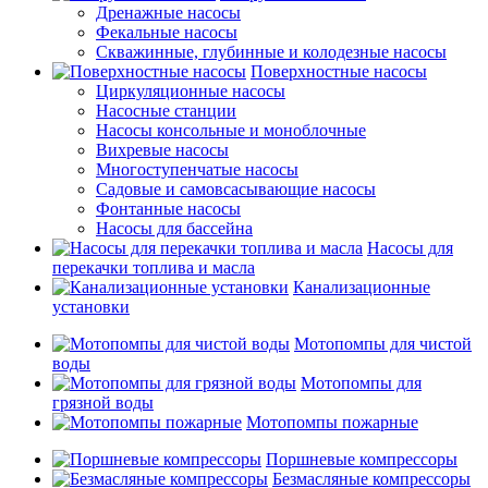
Дренажные насосы
Фекальные насосы
Скважинные, глубинные и колодезные насосы
Поверхностные насосы
Циркуляционные насосы
Насосные станции
Насосы консольные и моноблочные
Вихревые насосы
Многоступенчатые насосы
Садовые и самовсасывающие насосы
Фонтанные насосы
Насосы для бассейна
Насосы для
перекачки топлива и масла
Канализационные
установки
Мотопомпы для чистой
воды
Мотопомпы для
грязной воды
Мотопомпы пожарные
Поршневые компрессоры
Безмасляные компрессоры