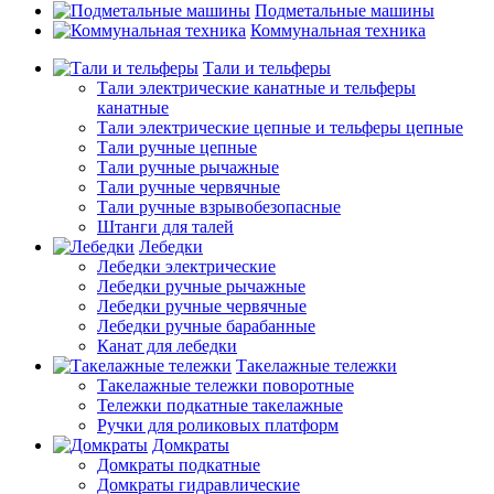
Подметальные машины
Коммунальная техника
Тали и тельферы
Тали электрические канатные и тельферы
канатные
Тали электрические цепные и тельферы цепные
Тали ручные цепные
Тали ручные рычажные
Тали ручные червячные
Тали ручные взрывобезопасные
Штанги для талей
Лебедки
Лебедки электрические
Лебедки ручные рычажные
Лебедки ручные червячные
Лебедки ручные барабанные
Канат для лебедки
Такелажные тележки
Такелажные тележки поворотные
Тележки подкатные такелажные
Ручки для роликовых платформ
Домкраты
Домкраты подкатные
Домкраты гидравлические