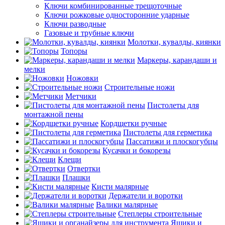
Ключи комбинированные трещоточные
Ключи рожковые односторонние ударные
Ключи разводные
Газовые и трубные ключи
Молотки, кувалды, киянки
Топоры
Маркеры, карандаши и
мелки
Ножовки
Строительные ножи
Метчики
Пистолеты для
монтажной пены
Кордщетки ручные
Пистолеты для герметика
Пассатижи и плоскогубцы
Кусачки и бокорезы
Клещи
Отвертки
Плашки
Кисти малярные
Держатели и воротки
Валики малярные
Степлеры строительные
Ящики и