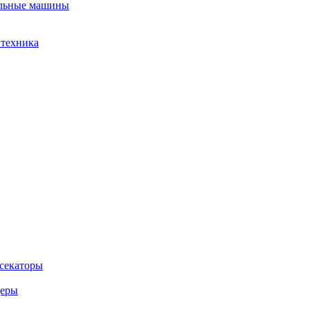
льные машины
 техника
 секаторы
деры