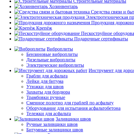
Строительные материалы
Хозинвентарь
Средства связи и бы
Электротехническая п
Продукция дорожног
Крепёж
Пескоструйное оборудов
Подарочные сертификаты
Виброплиты
Бензиновые виброплиты
Дизельные виброплиты
Электрические виброплиты
Инструмент для доро
Грабли для асфальта
Лейки для битума
Утюжки для швов
Захваты для бордюра
Трамбовки ручные
Сменное полотно для граблей по асфальту
Оборудование для испытания асфальтобетона
Тележки для асфальта
Заливщики швов
Ручные заливщики швов
Битумные заливщики швов