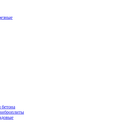
резные
 бетона
виброплиты
садовые