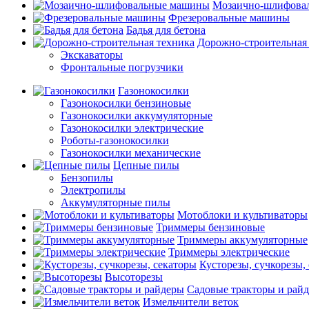
Мозаично-шлифова
Фрезеровальные машины
Бадья для бетона
Дорожно-строительная
Экскаваторы
Фронтальные погрузчики
Газонокосилки
Газонокосилки бензиновые
Газонокосилки аккумуляторные
Газонокосилки электрические
Роботы-газонокосилки
Газонокосилки механические
Цепные пилы
Бензопилы
Электропилы
Аккумуляторные пилы
Мотоблоки и культиваторы
Триммеры бензиновые
Триммеры аккумуляторные
Триммеры электрические
Кусторезы, сучкорезы,
Высоторезы
Садовые тракторы и рай
Измельчители веток