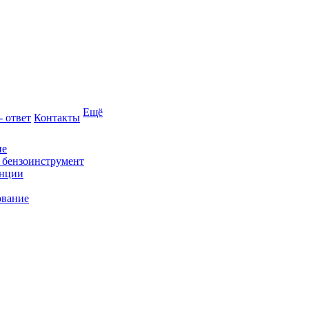
Ещё
- ответ
Контакты
ие
и бензоинструмент
анции
ование