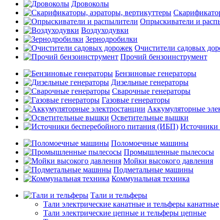
Дровоколы
Скарификатор
Опрыскиватели и расп
Воздуходувки
Зернодробилки
Очистители садовых до
Прочий бензоинструмент
Бензиновые генераторы
Дизельные генераторы
Сварочные генераторы
Газовые генераторы
Аккумуляторные эле
Осветительные вышки
Источники 
Поломоечные машины
Промышленные пылесосы
Мойки высокого давления
Подметальные машины
Коммунальная техника
Тали и тельферы
Тали электрические канатные и тельферы канатные
Тали электрические цепные и тельферы цепные