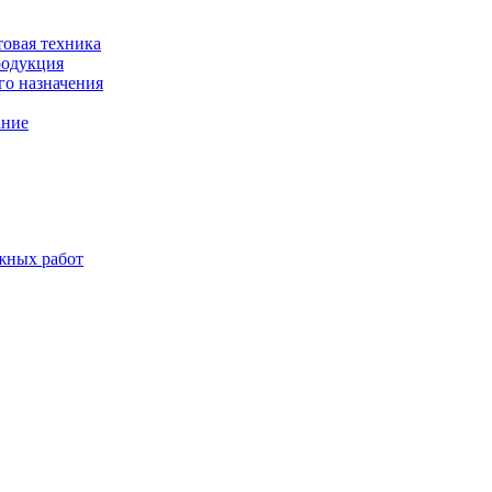
товая техника
родукция
о назначения
ание
жных работ