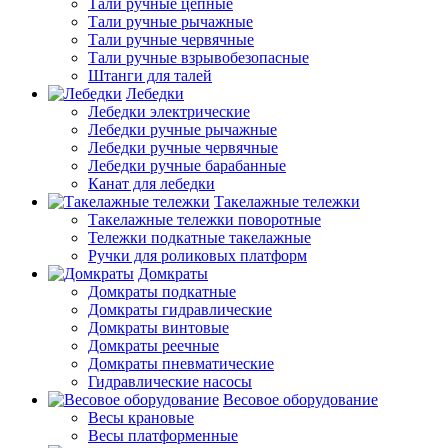
Тали ручные цепные
Тали ручные рычажные
Тали ручные червячные
Тали ручные взрывобезопасные
Штанги для талей
Лебедки
Лебедки электрические
Лебедки ручные рычажные
Лебедки ручные червячные
Лебедки ручные барабанные
Канат для лебедки
Такелажные тележки
Такелажные тележки поворотные
Тележки подкатные такелажные
Ручки для роликовых платформ
Домкраты
Домкраты подкатные
Домкраты гидравлические
Домкраты винтовые
Домкраты реечные
Домкраты пневматические
Гидравлические насосы
Весовое оборудование
Весы крановые
Весы платформенные