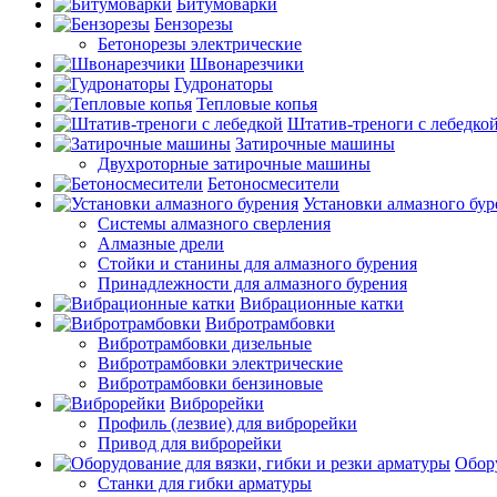
Битумоварки
Бензорезы
Бетонорезы электрические
Швонарезчики
Гудронаторы
Тепловые копья
Штатив-треноги с лебедко
Затирочные машины
Двухроторные затирочные машины
Бетоносмесители
Установки алмазного бур
Системы алмазного сверления
Алмазные дрели
Стойки и станины для алмазного бурения
Принадлежности для алмазного бурения
Вибрационные катки
Вибротрамбовки
Вибротрамбовки дизельные
Вибротрамбовки электрические
Вибротрамбовки бензиновые
Виброрейки
Профиль (лезвие) для виброрейки
Привод для виброрейки
Обору
Станки для гибки арматуры