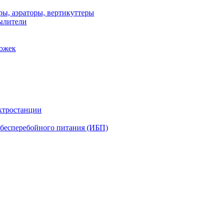
ы, аэраторы, вертикуттеры
ылители
рожек
ктростанции
бесперебойного питания (ИБП)