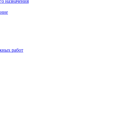
о назначения
ание
жных работ