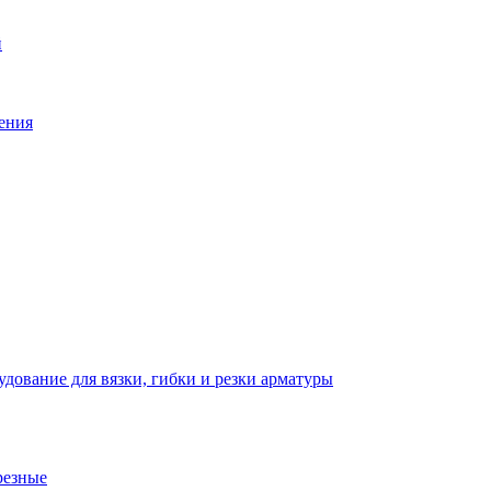
й
ения
дование для вязки, гибки и резки арматуры
резные