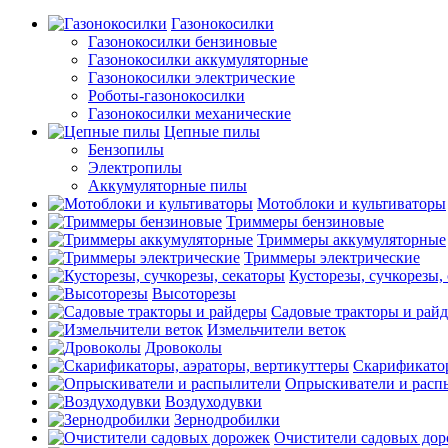
Газонокосилки
Газонокосилки бензиновые
Газонокосилки аккумуляторные
Газонокосилки электрические
Роботы-газонокосилки
Газонокосилки механические
Цепные пилы
Бензопилы
Электропилы
Аккумуляторные пилы
Мотоблоки и культиваторы
Триммеры бензиновые
Триммеры аккумуляторные
Триммеры электрические
Кусторезы, сучкорезы,
Высоторезы
Садовые тракторы и рай
Измельчители веток
Дровоколы
Скарификатор
Опрыскиватели и расп
Воздуходувки
Зернодробилки
Очистители садовых до