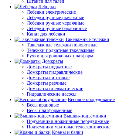
Штанги для талей
Лебедки
Лебедки электрические
Лебедки ручные рычажные
Лебедки ручные червячные
Лебедки ручные барабанные
Канат для лебедки
Такелажные тележки
Такелажные тележки поворотные
Тележки подкатные такелажные
Ручки для роликовых платформ
Домкраты
Домкраты подкатные
Домкраты гидравлические
Домкраты винтовые
Домкраты реечные
Домкраты пневматические
Гидравлические насосы
Весовое оборудование
Весы крановые
Весы платформенные
Вышки-подъемники
Подъемники ножничные передвижные
Подъемники мачтовые телескопические
Краны и балки