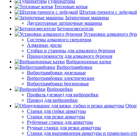
Гудронаторы
Тепловые копья
Штатив-треноги с лебедко
Затирочные машины
Двухроторные затирочные машины
Бетоносмесители
Установки алмазного бур
Системы алмазного сверления
Алмазные дрели
Стойки и станины для алмазного бурения
Принадлежности для алмазного бурения
Вибрационные катки
Вибротрамбовки
Вибротрамбовки дизельные
Вибротрамбовки электрические
Вибротрамбовки бензиновые
Виброрейки
Профиль (лезвие) для виброрейки
Привод для виброрейки
Обору
Станки для гибки арматуры
Станки для резки арматуры
Рубочные станки для арматуры
Ручные станки для резки арматуры
Станки для выпрямления арматуры и правильно-от