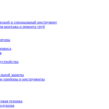
еский и специальный инструмент
ля монтажа и ремонта труб
ляторы
сервиса
я
устройства
альной защиты
е приборы и инструменты
товая техника
родукция