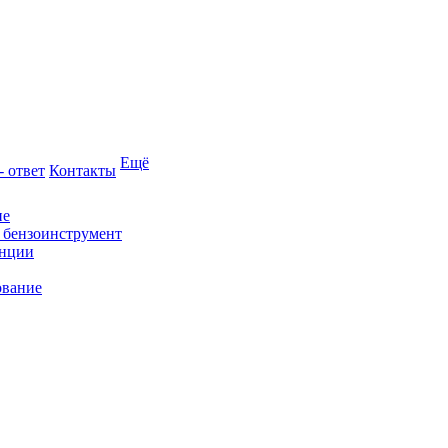
Ещё
- ответ
Контакты
ие
и бензоинструмент
анции
ование