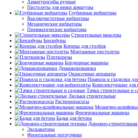
Арматурогибы ручные
Пистолеты для вязки арматуры
Глубинные вибраторы
Высокочастотные вибраторы
Механические вибраторы
Пневматические вибраторы
Строительные миксеры
Бензобуры
Коперы для столбов
Монтажные пистолеты
Плиткорезы
Бордюрные машины
Демаркировщики
Окрасочные аппараты
Правила и гладилки для
Комплектующие для 
Тачки строительные и 
Люльки строительные
Растворонасосы
Мозаично-шлифова
Фрезеровальные машины
Бадья для бетона
Дорожно-строительная
Экскаваторы
Фронтальные погрузчики