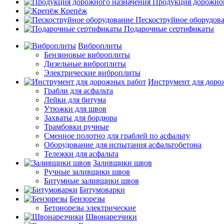
Продукция дорожног
Крепёж
Пескоструйное оборудов
Подарочные сертификаты
Виброплиты
Бензиновые виброплиты
Дизельные виброплиты
Электрические виброплиты
Инструмент для доро
Грабли для асфальта
Лейки для битума
Утюжки для швов
Захваты для бордюра
Трамбовки ручные
Сменное полотно для граблей по асфальту
Оборудование для испытания асфальтобетона
Тележки для асфальта
Заливщики швов
Ручные заливщики швов
Битумные заливщики швов
Битумоварки
Бензорезы
Бетонорезы электрические
Швонарезчики