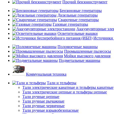
Прочий бензоинструмент
Бензиновые генераторы
Дизельные генераторы
Сварочные генераторы
Газовые генераторы
Аккумуляторные эле
Осветительные вышки
Источники 
Поломоечные машины
Промышленные пылесосы
Мойки высокого давления
Подметальные машины
Коммунальная техника
Тали и тельферы
Тали электрические канатные и тельферы канатные
Тали электрические цепные и тельферы цепные
Тали ручные цепные
Тали ручные рычажные
Тали ручные червячные
Тали ручные взрывобезопасные