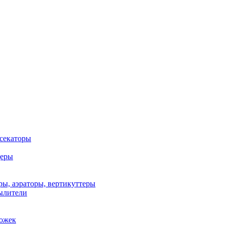
 секаторы
деры
ы, аэраторы, вертикуттеры
ылители
рожек