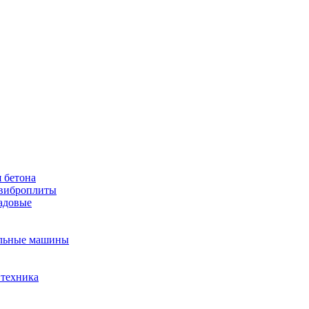
 бетона
виброплиты
садовые
льные машины
 техника