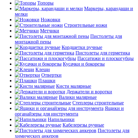
Топоры
Маркеры, карандаши и
мелки
Ножовки
Строительные ножи
Метчики
Пистолеты для
монтажной пены
Кордщетки ручные
Пистолеты для герметика
Пассатижи и плоскогубцы
Кусачки и бокорезы
Клещи
Отвертки
Плашки
Кисти малярные
Держатели и воротки
Валики малярные
Степлеры строительные
Ящики и
органайзеры для инструмента
Напильники
Кабелерезы ручные
Пистолеты для
химических анкеров