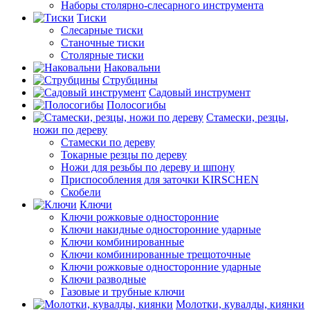
Наборы столярно-слесарного инструмента
Тиски
Слесарные тиски
Станочные тиски
Столярные тиски
Наковальни
Струбцины
Садовый инструмент
Полосогибы
Стамески, резцы,
ножи по дереву
Стамески по дереву
Токарные резцы по дереву
Ножи для резьбы по дереву и шпону
Приспособления для заточки KIRSCHEN
Скобели
Ключи
Ключи рожковые односторонние
Ключи накидные односторонние ударные
Ключи комбинированные
Ключи комбинированные трещоточные
Ключи рожковые односторонние ударные
Ключи разводные
Газовые и трубные ключи
Молотки, кувалды, киянки