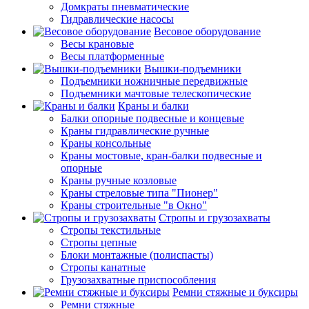
Домкраты пневматические
Гидравлические насосы
Весовое оборудование
Весы крановые
Весы платформенные
Вышки-подъемники
Подъемники ножничные передвижные
Подъемники мачтовые телескопические
Краны и балки
Балки опорные подвесные и концевые
Краны гидравлические ручные
Краны консольные
Краны мостовые, кран-балки подвесные и
опорные
Краны ручные козловые
Краны стреловые типа "Пионер"
Краны строительные "в Окно"
Стропы и грузозахваты
Стропы текстильные
Стропы цепные
Блоки монтажные (полиспасты)
Стропы канатные
Грузозахватные приспособления
Ремни стяжные и буксиры
Ремни стяжные