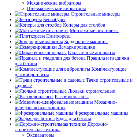
Механические вибраторы
Пневматические вибраторы
Строительные миксеры
Бензобуры
Коперы для столбов
Монтажные пистолеты
Плиткорезы
Бордюрные машины
Демаркировщики
Окрасочные аппараты
Правила и гладилки
для бетона
Комплектующие
для виброплиты
Тачки строительные и
садовые
Люльки строительные
Растворонасосы
Мозаично-
шлифовальные машины
Фрезеровальные машины
Бадья для бетона
Дорожно-
строительная техника
Экскаваторы