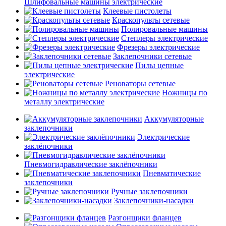
Шлифовальные машины электрические
Клеевые пистолеты
Краскопульты сетевые
Полировальные машины
Степлеры электрические
Фрезеры электрические
Заклепочники сетевые
Пилы цепные
электрические
Реноваторы сетевые
Ножницы по
металлу электрические
Аккумуляторные
заклепочники
Электрические
заклёпочники
Пневмогидравлические заклёпочники
Пневматические
заклепочники
Ручные заклепочники
Заклепочники-насадки
Разгонщики фланцев