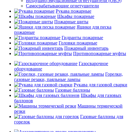
Воздушно-эмульсионные огнетушители (ОВЭ)
Самосрабатывающие огнетушители
Рукава пожарные
Шкафы пожарные
Пожарные щиты
Ящики для песка
пожарные
Гидранты пожарные
Головки пожарные
Пожарный инвентарь
Противопожарные муфты
Газосварочное
оборудование
Горелки,
газовые резаки, паяльные лампы
Рукава для газовой сварки
Газовые баллоны
Шкафы для газовых
баллонов
Машины термической
резки
Газовые баллоны для
горелок