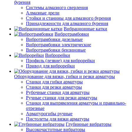
бурения
Системы алмазного сверления
Алмазные дрели
Стойки и станины для алмазного бурения
Принадлежности для алмазного бурения
Вибрационные катки
Вибротрамбовки
Вибротрамбовки дизельные
Вибротрамбовки электрические
Вибротрамбовки бензиновые
Виброрейки
Профиль (лезвие) для виброрейки
Привод для виброрейки
Оборудование для вязки, гибки и резки арматуры
Станки для гибки арматуры
Станки для резки арматуры
Рубочные станки для арматуры
Ручные станки для резки арматуры
Станки для выпрямления арматуры и правильно-
отрезные
Арматурогибы ручные
Пистолеты для вязки арматуры
Глубинные вибраторы
Высокочастотные вибраторы