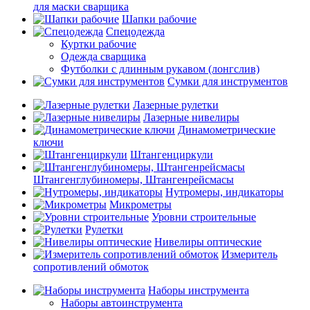
для маски сварщика
Шапки рабочие
Спецодежда
Куртки рабочие
Одежда сварщика
Футболки с длинным рукавом (лонгслив)
Сумки для инструментов
Лазерные рулетки
Лазерные нивелиры
Динамометрические
ключи
Штангенциркули
Штангенглубиномеры, Штангенрейсмасы
Нутромеры, индикаторы
Микрометры
Уровни строительные
Рулетки
Нивелиры оптические
Измеритель
сопротивлений обмоток
Наборы инструмента
Наборы автоинструмента