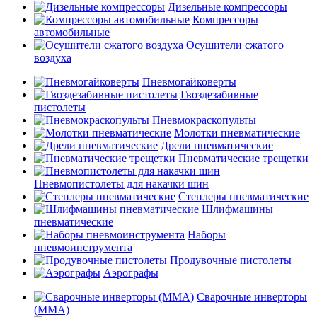
Дизельные компрессоры
Компрессоры
автомобильные
Осушители сжатого
воздуха
Пневмогайковерты
Гвоздезабивные
пистолеты
Пневмокраскопульты
Молотки пневматические
Дрели пневматические
Пневматические трещетки
Пневмопистолеты для накачки шин
Степлеры пневматические
Шлифмашины
пневматические
Наборы
пневмоинструмента
Продувочные пистолеты
Аэрографы
Сварочные инверторы
(MMA)