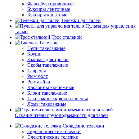
Фалы буксировочные
Буксиры ленточные
Буксиры канатные
Тележки для талей
Пульты для управления
талью
Трос стальной
Такелаж
Цепи такелажные
Коуши
Зажимы для тросов
Скобы такелажные
Талрепы
Рым-болт
Рым-гайка
Карабины крепёжные
Блоки такелажные
Такелажные крюки и звенья
Ломы такелажные
Ограничители грузоподъемности для талей
Складские тележки
Гидравлические тележки
Электрические тележки