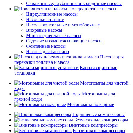
Скважинные, глубинные и колодезные насосы
Поверхностные насосы
Циркуляционные насосы
Насосные станции
Насосы консольные и моноблочные
Вихревые насосы
Многоступенчатые насосы
Садовые и самовсасывающие насосы
Фонтанные насосы
Насосы для бассейна
Насосы для
перекачки топлива и масла
Канализационные
установки
Мотопомпы для чистой
воды
Мотопомпы для
грязной воды
Мотопомпы пожарные
Поршневые компрессоры
Безмасляные компрессоры
Винтовые компрессоры
Бензиновые компрессоры