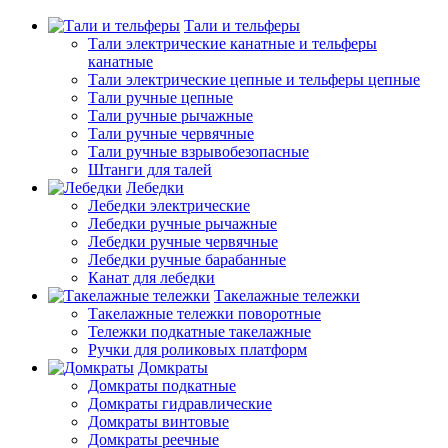
Тали и тельферы
Тали электрические канатные и тельферы
канатные
Тали электрические цепные и тельферы цепные
Тали ручные цепные
Тали ручные рычажные
Тали ручные червячные
Тали ручные взрывобезопасные
Штанги для талей
Лебедки
Лебедки электрические
Лебедки ручные рычажные
Лебедки ручные червячные
Лебедки ручные барабанные
Канат для лебедки
Такелажные тележки
Такелажные тележки поворотные
Тележки подкатные такелажные
Ручки для роликовых платформ
Домкраты
Домкраты подкатные
Домкраты гидравлические
Домкраты винтовые
Домкраты реечные