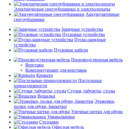
Электрические снегоуборщики и электролопаты
Аккумуляторные
снегоуборщики
Зарядные устройства
Пусковые устройства
Пуско-зарядные
устройства
Пусковые кабели
Производственная мебель
Верстаки
Комплектующие для верстаков
Кровати
Постельные
принадлежности
Стулья, табуреты, столы
Вешалки
Этажерки,
полки для обуви, банкетки
Уличные щетки для обуви
Умывальники
Стеллажи
Офисная мебель