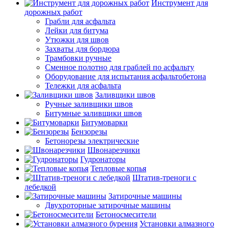
Инструмент для
дорожных работ
Грабли для асфальта
Лейки для битума
Утюжки для швов
Захваты для бордюра
Трамбовки ручные
Сменное полотно для граблей по асфальту
Оборудование для испытания асфальтобетона
Тележки для асфальта
Заливщики швов
Ручные заливщики швов
Битумные заливщики швов
Битумоварки
Бензорезы
Бетонорезы электрические
Швонарезчики
Гудронаторы
Тепловые копья
Штатив-треноги с
лебедкой
Затирочные машины
Двухроторные затирочные машины
Бетоносмесители
Установки алмазного