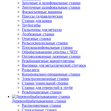
Заточные и шлифовальные станки
Ленточные шлифовальные станки
Фаскосъемные машины
Прессы гидравлические
Станки для ковки
Трубогибы
Гильотины для металла
Долбежные станки
Отрезные станки
Рельсосверлильные станки
Плоскошлифовальные станки
Обрабатывающие центры с ЧПУ
Оптоволоконные лазерные станки
Резьбонарезные манипуляторы
Вытяжки для металлической стружки
Рольганги
Копировально-прошивные станки
Электроэрозионные станки
Станки тоннельной сборки
Станки для отверстий в трубе
Резьбонарезные станки
Деревообрабатывающие станки
Распиловочные станки
Строгальные станки