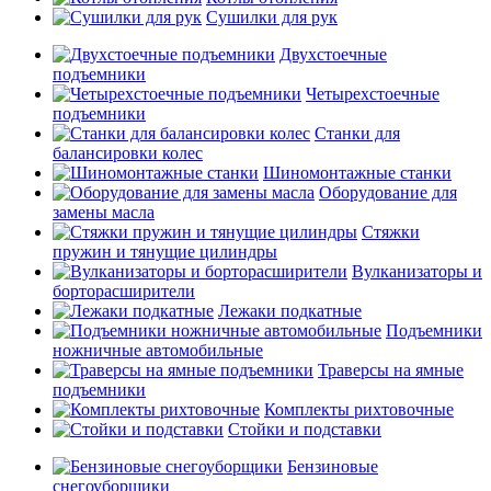
Сушилки для рук
Двухстоечные
подъемники
Четырехстоечные
подъемники
Станки для
балансировки колес
Шиномонтажные станки
Оборудование для
замены масла
Стяжки
пружин и тянущие цилиндры
Вулканизаторы и
борторасширители
Лежаки подкатные
Подъемники
ножничные автомобильные
Траверсы на ямные
подъемники
Комплекты рихтовочные
Стойки и подставки
Бензиновые
снегоуборщики