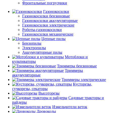
Фронтальные погрузчики
Газонокосилки
Газонокосилки бензиновые
Газонокосилки аккумуляторные
Газонокосилки электрические
Роботы-газонокосилки
Газонокосилки механические
Цепные пилы
Бензопилы
Электропилы
Аккумуляторные пилы
Мотоблоки и
культиваторы
Триммеры бензиновые
Триммеры
аккумуляторные
Триммеры электрические
Кусторезы,
сучкорезы, секаторы
Высоторезы
Садовые тракторы и
райдеры
Измельчители веток
Дровоколы