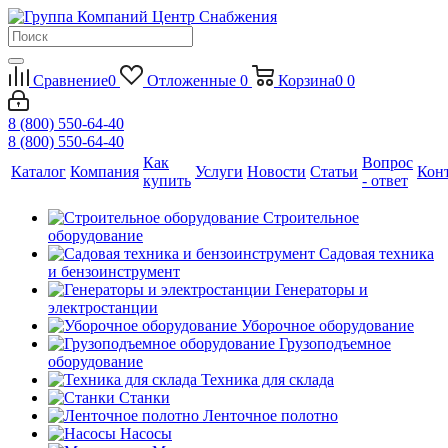
Сравнение
0
Отложенные
0
Корзина
0
0
8 (800) 550-64-40
8 (800) 550-64-40
Как
Вопрос
Каталог
Компания
Услуги
Новости
Статьи
Кон
купить
- ответ
Строительное
оборудование
Садовая техника
и бензоинструмент
Генераторы и
электростанции
Уборочное оборудование
Грузоподъемное
оборудование
Техника для склада
Станки
Ленточное полотно
Насосы