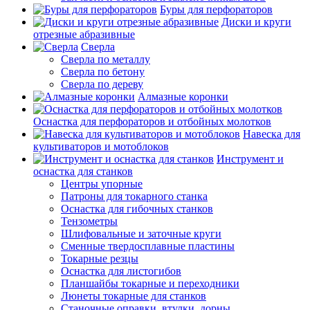
Буры для перфораторов
Диски и круги
отрезные абразивные
Сверла
Сверла по металлу
Сверла по бетону
Сверла по дереву
Алмазные коронки
Оснастка для перфораторов и отбойных молотков
Навеска для
культиваторов и мотоблоков
Инструмент и
оснастка для станков
Центры упорные
Патроны для токарного станка
Оснастка для гибочных станков
Тензометры
Шлифовальные и заточные круги
Сменные твердосплавные пластины
Токарные резцы
Оснастка для листогибов
Планшайбы токарные и переходники
Люнеты токарные для станков
Станочные оправки, втулки, дорны