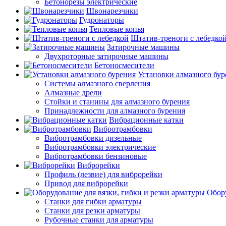
Бетонорезы электрические
Швонарезчики
Гудронаторы
Тепловые копья
Штатив-треноги с лебедко
Затирочные машины
Двухроторные затирочные машины
Бетоносмесители
Установки алмазного бур
Системы алмазного сверления
Алмазные дрели
Стойки и станины для алмазного бурения
Принадлежности для алмазного бурения
Вибрационные катки
Вибротрамбовки
Вибротрамбовки дизельные
Вибротрамбовки электрические
Вибротрамбовки бензиновые
Виброрейки
Профиль (лезвие) для виброрейки
Привод для виброрейки
Обору
Станки для гибки арматуры
Станки для резки арматуры
Рубочные станки для арматуры