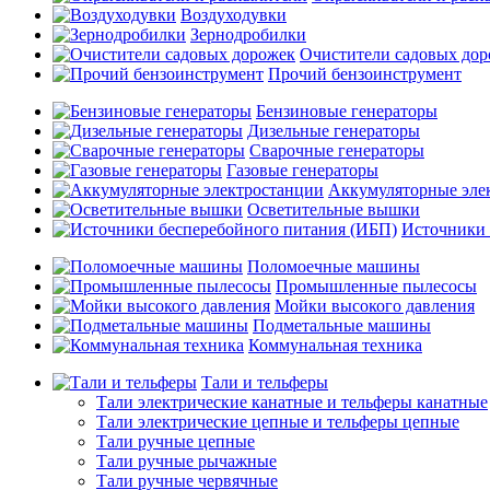
Воздуходувки
Зернодробилки
Очистители садовых до
Прочий бензоинструмент
Бензиновые генераторы
Дизельные генераторы
Сварочные генераторы
Газовые генераторы
Аккумуляторные эле
Осветительные вышки
Источники 
Поломоечные машины
Промышленные пылесосы
Мойки высокого давления
Подметальные машины
Коммунальная техника
Тали и тельферы
Тали электрические канатные и тельферы канатные
Тали электрические цепные и тельферы цепные
Тали ручные цепные
Тали ручные рычажные
Тали ручные червячные