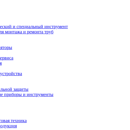
еский и специальный инструмент
ля монтажа и ремонта труб
ляторы
сервиса
я
устройства
альной защиты
е приборы и инструменты
товая техника
родукция