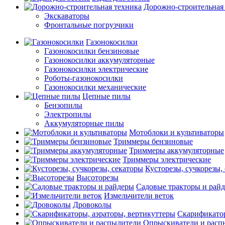
Дорожно-строительная
Экскаваторы
Фронтальные погрузчики
Газонокосилки
Газонокосилки бензиновые
Газонокосилки аккумуляторные
Газонокосилки электрические
Роботы-газонокосилки
Газонокосилки механические
Цепные пилы
Бензопилы
Электропилы
Аккумуляторные пилы
Мотоблоки и культиваторы
Триммеры бензиновые
Триммеры аккумуляторные
Триммеры электрические
Кусторезы, сучкорезы,
Высоторезы
Садовые тракторы и рай
Измельчители веток
Дровоколы
Скарификатор
Опрыскиватели и расп