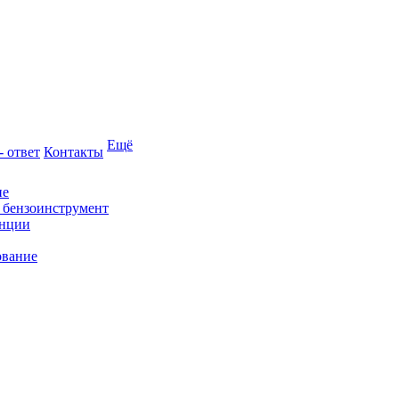
Ещё
- ответ
Контакты
ие
и бензоинструмент
анции
ование