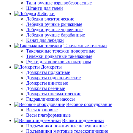
Тали ручные взрывобезопасные
Штанги для талей
Лебедки
Лебедки электрические
Лебедки ручные рычажные
Лебедки ручные червячные
Лебедки ручные барабанные
Канат для лебедки
Такелажные тележки
Такелажные тележки поворотные
Тележки подкатные такелажные
Ручки для роликовых платформ
Домкраты
Домкраты подкатные
Домкраты гидравлические
Домкраты винтовые
Домкраты реечные
Домкраты пневматические
Гидравлические насосы
Весовое оборудование
Весы крановые
Весы платформенные
Вышки-подъемники
Подъемники ножничные передвижные
Подъемники мачтовые телескопические