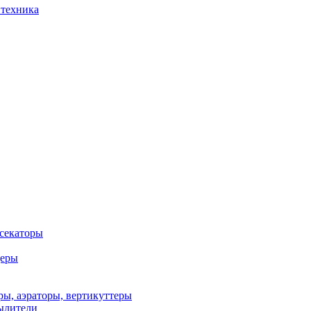
 техника
 секаторы
деры
ы, аэраторы, вертикуттеры
ылители