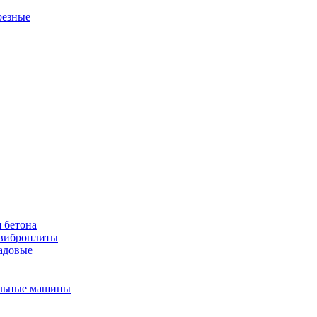
резные
 бетона
виброплиты
садовые
льные машины