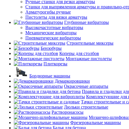
Ручные станки для резки арматуры
Станки для выпрямления арматуры и правильно-от
Арматурогибы ручные
Пистолеты для вязки арматуры
Глубинные вибраторы
Высокочастотные вибраторы
Механические вибраторы
Пневматические вибраторы
Строительные миксеры
Бензобуры
Коперы для столбов
Монтажные пистолеты
Плиткорезы
Бордюрные машины
Демаркировщики
Окрасочные аппараты
Правила и гладилки для
Комплектующие для 
Тачки строительные и 
Люльки строительные
Растворонасосы
Мозаично-шлифова
Фрезеровальные машины
Бадья для бетона