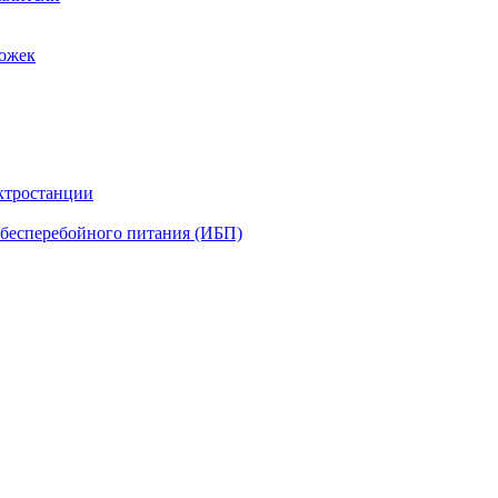
рожек
ктростанции
бесперебойного питания (ИБП)