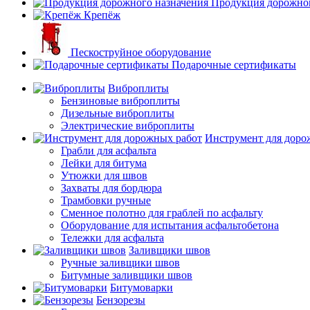
Продукция дорожног
Крепёж
Пескоструйное оборудование
Подарочные сертификаты
Виброплиты
Бензиновые виброплиты
Дизельные виброплиты
Электрические виброплиты
Инструмент для доро
Грабли для асфальта
Лейки для битума
Утюжки для швов
Захваты для бордюра
Трамбовки ручные
Сменное полотно для граблей по асфальту
Оборудование для испытания асфальтобетона
Тележки для асфальта
Заливщики швов
Ручные заливщики швов
Битумные заливщики швов
Битумоварки
Бензорезы